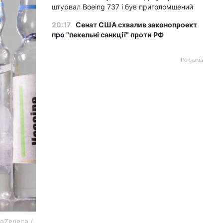
штурвал Boeing 737 і був приголомшений
20:17
Сенат США схвалив законопроект
про "пекельні санкції" проти РФ
Реклама
aZeneca /