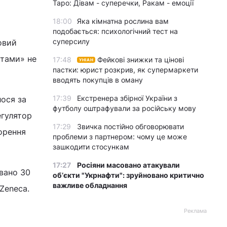
Таро: Дівам - суперечки, Ракам - емоції
18:00
Яка кімнатна рослина вам
подобається: психологічний тест на
суперсилу
овий
ктами» не
17:48
Фейкові знижки та цінові
УНІАН
пастки: юрист розкрив, як супермаркети
вводять покупців в оману
17:39
Екстренера збірної України з
ося за
футболу оштрафували за російську мову
егулятор
17:29
Звичка постійно обговорювати
орення
проблеми з партнером: чому це може
зашкодити стосункам
17:27
Росіяни масовано атакували
овано 30
обʼєкти "Укрнафти": зруйновано критично
важливе обладнання
Zeneca.
Реклама