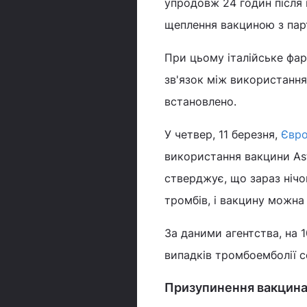
упродовж 24 годин після і
щеплення вакциною з парт
При цьому італійське фар
зв'язок між використанн
встановлено.
У четвер, 11 березня,
Євро
використання вакцини Ast
стверджує, що зараз нічо
тромбів, і вакцину можна
За даними агентства, на 
випадків тромбоемболії с
Призупинення вакцинац