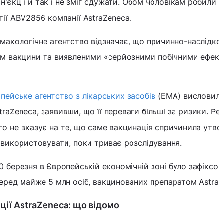
н'єкції й так і не зміг одужати. Обом чоловікам робили
ії ABV2856 компанії AstraZeneca.
макологічне агентство відзначає, що причинно-наслідк
ям вакцини та виявленими «серйозними побічними ефе
пейське агентство з лікарських засобів
(EMA) висловил
raZeneca, заявивши, що її переваги більші за ризики. Р
го не вказує на те, що саме вакцинація спричинила утв
 використовувати, поки триває розслідування.
10 березня в Європейській економічній зоні було зафікс
еред майже 5 млн осіб, вакцинованих препаратом Astra
ії AstraZeneca: що відомо