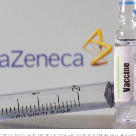
тво з лікарських засобів підтримало використання вакцини Astr