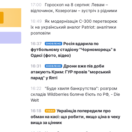
17:00
Гороскоп на 8 серпня: Левам –
відпочинок, Козерогам – зустріч з рідними
16:49
Як модернізація С-300 перетворює
їх на український аналог Patriot: аналітики
розповіли
16:37
Росія вдарила по
ОНОВЛЕНО
футбольному стадіону "Чорноморець" в
Одесі (фото, відео)
16:31
Дрони вже пів доби
ОНОВЛЕНО
атакують Крим: ГУР провів "морський
парад" у Ялті
16:22
"Буде хвиля банкрутства": розгром
складів Wildberries боляче бʼють по РФ, - Die
Welt
16:18
Українців попередили про
УНІАН
обман на касі: що робити, якщо ціна в чеку
вища за цінник