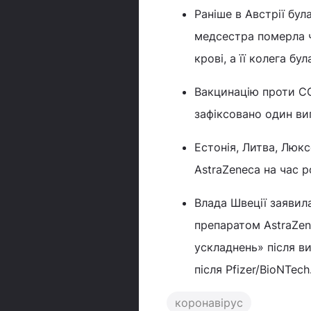
Раніше в Австрії бул
медсестра померла ч
крові, а її колега бу
Вакцинацію проти C
зафіксовано один ви
Естонія, Литва, Люк
AstraZeneca на час р
Влада Швеції заявил
препаратом AstraZen
ускладнень» після в
після Pfizer/BioNTech
коронавірус