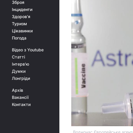
Зброя
Інциденти
Здоров'я
Туризм
Цікавинки
Погода
Відео з Youtube
Статті
Інтерв'ю
Думки
Лонгріди
Архів
Вакансії
Контакти
Водночас Європейське агентс