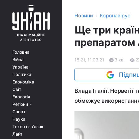
›
Новини
Коронавірус
Ще три краї
ІНФОРМАЦІЙНЕ
препаратом 
АГЕНТСТВО
Головна
Війна
18:21, 11.03.21
3 хв.
2
Україна
Підпиш
Політика
Економіка
Світ
Влада Італії, Норвегії 
Екологія
обмежує використання
Регіони
Спорт
Наука
Техно і зв'язок
Лайт