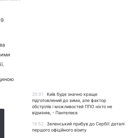
19
ва
ними
ї.
кциною
20:01
Київ буде значно краще
підготовлений до зими, але фактор
обстрілів і можливостей ППО ніхто не
відміняв, - Пантелеєв
19:52
Зеленський прибув до Сербії: деталі
першого офіційного візиту