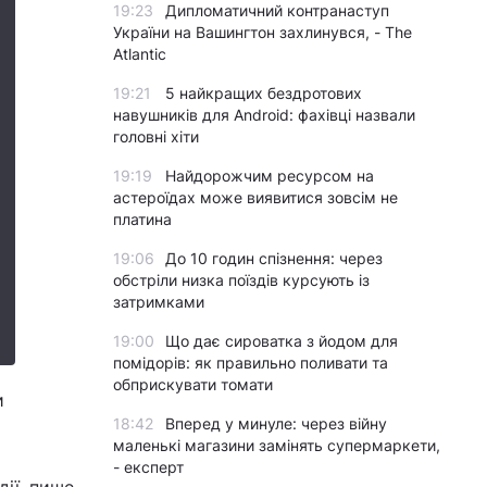
19:23
Дипломатичний контранаступ
України на Вашингтон захлинувся, - The
Atlantic
19:21
5 найкращих бездротових
навушників для Android: фахівці назвали
головні хіти
19:19
Найдорожчим ресурсом на
астероїдах може виявитися зовсім не
платина
19:06
До 10 годин спізнення: через
обстріли низка поїздів курсують із
затримками
19:00
Що дає сироватка з йодом для
помідорів: як правильно поливати та
обприскувати томати
и
18:42
Вперед у минуле: через війну
маленькі магазини замінять супермаркети,
- експерт
дії, пише