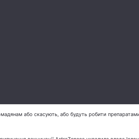
омадянам або скасують, або будуть робити препаратам
припинення вакцинації AstraZeneca ухвалила влада Іслан