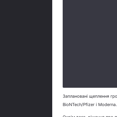
Заплановані щеплення гр
BioNTech/Pfizer і Moderna.
Окрім того, рішення про 