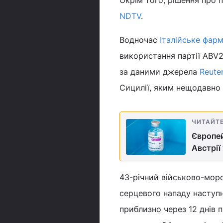
NDTV
.
Водночас
Італійське фар
використання партії ABV2
за даними джерела
Reute
Сицилії, яким нещодавно
ЧИТАЙТ
Європей
Австрії
43-річний військово-морс
серцевого нападу наступн
приблизно через 12 днів п