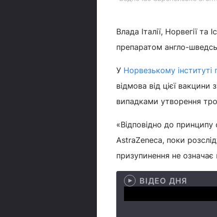
Влада Італії, Норвегії та
препаратом англо-шведськ
У
Норвезькому інституті 
відмова від цієї вакцини
випадками утворення тром
«Відповідно до принципу
AstraZeneca, поки розслі
призупинення не означає 
ВІДЕО ДНЯ