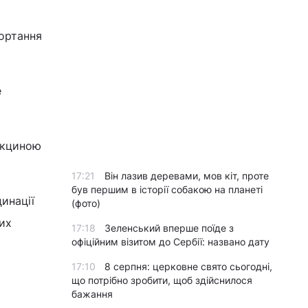
гортання
е
акциною
17:21
Він лазив деревами, мов кіт, проте
був першим в історії собакою на планеті
инації
(фото)
их
17:18
Зеленський вперше поїде з
офіційним візитом до Сербії: названо дату
17:10
8 серпня: церковне свято сьогодні,
що потрібно зробити, щоб здійснилося
бажання