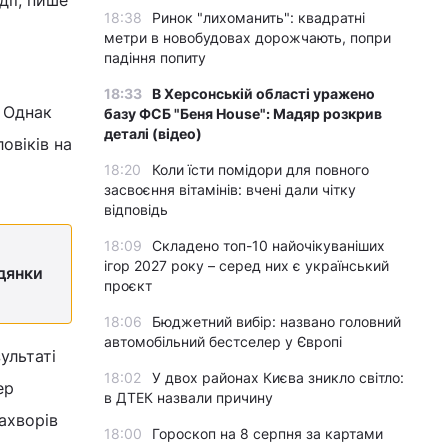
18:38
Ринок "лихоманить": квадратні
метри в новобудовах дорожчають, попри
падіння попиту
18:33
В Херсонській області уражено
. Однак
базу ФСБ "Беня House": Мадяр розкрив
деталі (відео)
овіків на
18:20
Коли їсти помідори для повного
засвоєння вітамінів: вчені дали чітку
відповідь
18:09
Складено топ-10 найочікуваніших
ігор 2027 року – серед них є український
дянки
проєкт
18:06
Бюджетний вибір: названо головний
автомобільний бестселер у Європі
ультаті
18:02
У двох районах Києва зникло світло:
ер
в ДТЕК назвали причину
захворів
18:00
Гороскоп на 8 серпня за картами