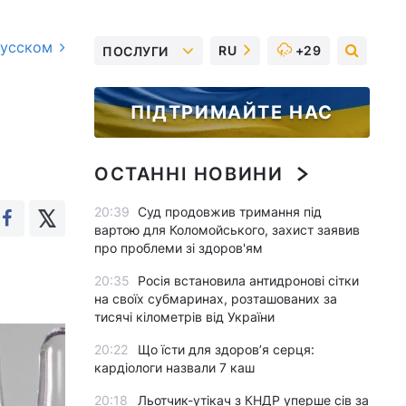
русском
RU
+29
ПОСЛУГИ
ПІДТРИМАЙТЕ НАС
ОСТАННІ НОВИНИ
20:39
Суд продовжив тримання під
вартою для Коломойського, захист заявив
про проблеми зі здоров'ям
20:35
Росія встановила антидронові сітки
на своїх субмаринах, розташованих за
тисячі кілометрів від України
20:22
Що їсти для здоров’я серця:
кардіологи назвали 7 каш
20:18
Льотчик-утікач з КНДР уперше сів за