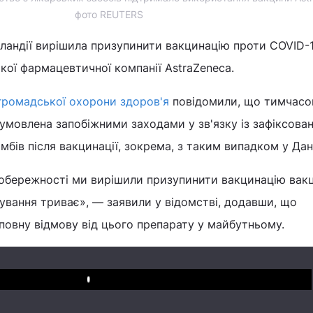
фото REUTERS
 Ісландії вирішила призупинити вакцинацію проти COVID-
ої фармацевтичної компанії AstraZeneca.
громадської охорони здоров'я
повідомили, що тимчасо
 зумовлена запобіжними заходами у зв'язку із зафіксова
бів після вакцинації, зокрема, з таким випадком у Дані
 обережності ми вирішили призупинити вакцинацію ва
дування триває», — заявили у відомстві, додавши, що
повну відмову від цього препарату у майбутньому.
Play