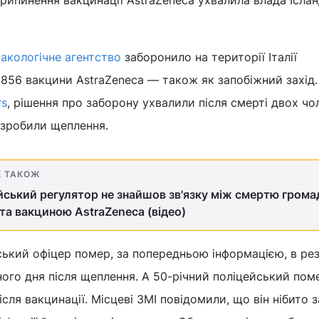
макологічне агентство
заборонило на території Італії
856 вакцини AstraZeneca — також як запобіжний захід
rs
, рішення про заборону ухвалили після смерті двох чол
 зробили щеплення.
Е ТАКОЖ
ський регулятор не знайшов зв'язку між смертю грома
 та вакциною AstraZeneca (відео)
ький офіцер помер, за попередньою інформацією, в рез
ого дня після щеплення. А 50-річний поліцейський пом
ісля вакцинації. Місцеві ЗМІ повідомили, що він нібито 