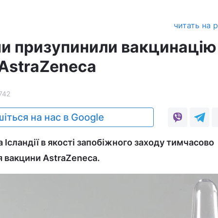
читать на 
ни призупинили вакцинацію
AstraZeneca
742
іться на нас в Google
та Ісландії в якості запобіжного заходу тимчасово
 вакцини AstraZeneca.