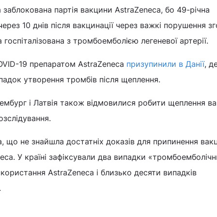
а заблокована партія вакцини AstraZeneca, бо 49-річна
ерез 10 днів після вакцинації через важкі порушення з
ла госпіталізована з тромбоемболією легеневої артерії.
OVID-19 препаратом AstraZeneca
призупинили в Данії
, д
падок утворення тромбів після щеплення.
сембург і Латвія також відмовилися робити щеплення в
озслідування.
а, що не знайшла достатніх доказів для припинення вакц
eca. У країні зафіксували два випадки «тромбоемболічн
икористання AstraZeneca і близько десяти випадків
.