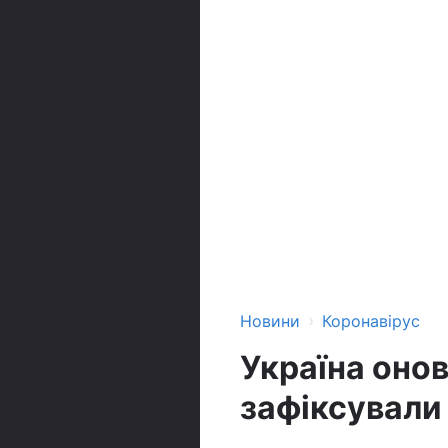
›
Новини
Коронавірус
Україна оно
зафіксували