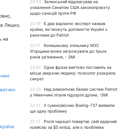
23:53
Зеленський відреагував на
ухвалення Сенатом США законопроєкту
щодо санкцій проти РФ
рвно,
23:19
Є два варіанти: експерт назвав
ав Ляшко.
країни, які можуть допомогти Україні з
ракетами до Patriot
ь на
23:17
Колишньому очільнику МЗС
Угорщини може загрожувати до трьох
років ув'язнення, - ЗМІ
23:07
Одна фраза миттєво поставить на
місце зверхню людину: психолог розкрила
чені
секрет
иватних
22:33
Над ремонтною базою систем Patriot
у Німеччині літали підозрілі дрони, -ЗМІ
22:31
У сумнозвісних Boeing-737 виявили
ще одну проблему
22:12
Росія нарешті повертає свій ядерний
країна
крейсер за $5 млрд, але є проблема