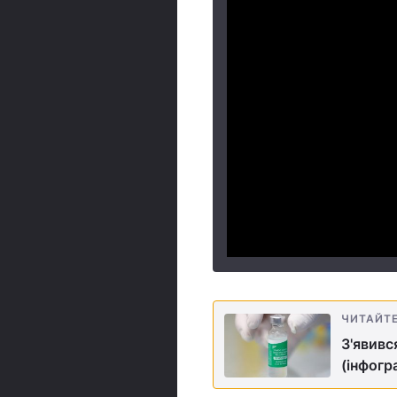
ЧИТАЙТ
З'явивс
(інфогр