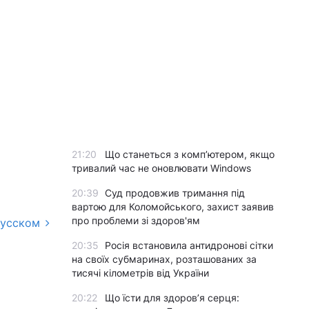
21:20
Що станеться з комп’ютером, якщо
тривалий час не оновлювати Windows
20:39
Суд продовжив тримання під
вартою для Коломойського, захист заявив
про проблеми зі здоров'ям
русском
20:35
Росія встановила антидронові сітки
на своїх субмаринах, розташованих за
тисячі кілометрів від України
20:22
Що їсти для здоров’я серця: