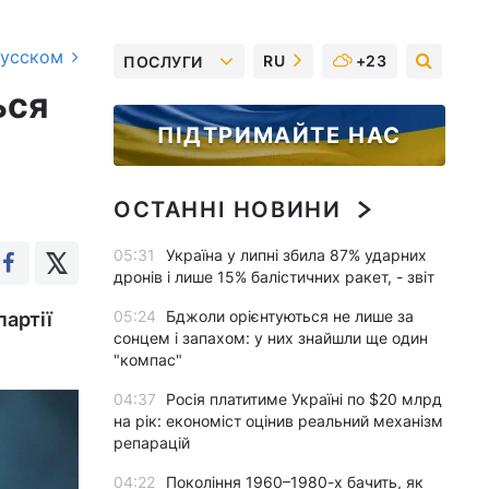
русском
RU
+23
ПОСЛУГИ
ься
ПІДТРИМАЙТЕ НАС
ОСТАННІ НОВИНИ
05:31
Україна у липні збила 87% ударних
дронів і лише 15% балістичних ракет, - звіт
05:24
Бджоли орієнтуються не лише за
партії
сонцем і запахом: у них знайшли ще один
"компас"
04:37
Росія платитиме Україні по $20 млрд
на рік: економіст оцінив реальний механізм
репарацій
04:22
Покоління 1960–1980-х бачить, як