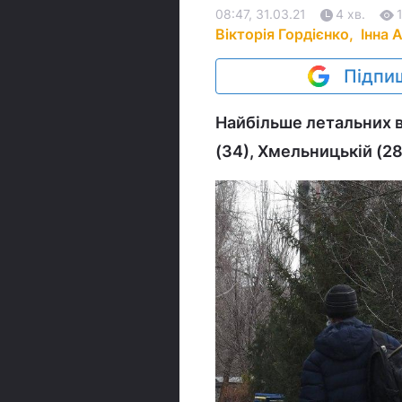
08:47, 31.03.21
4 хв.
Вікторія Гордієнко,
Інна 
Підпиш
Найбільше летальних ви
(34), Хмельницькій (28