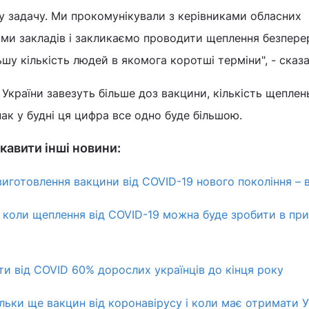
у задачу. Ми прокомунікували з керівниками обласних
ками закладів і закликаємо проводити щеплення безпере
шу кількість людей в якомога коротші терміни", - сказ
 України завезуть більше доз вакцини, кількість щеплен
нак у будні ця цифра все одно буде більшою.
кавити інші новини:
виготовлення вакцини від COVID-19 нового покоління – в
 коли щеплення від COVID-19 можна буде зробити в пр
и від COVID 60% дорослих українців до кінця року
ільки ще вакцин від коронавірусу і коли має отримати У