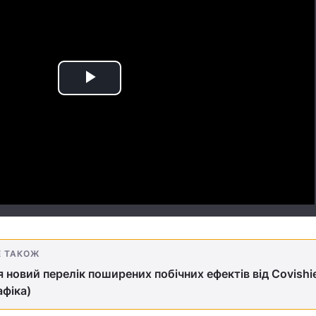
Play
Video
Е ТАКОЖ
я новий перелік поширених побічних ефектів від Covishi
афіка)