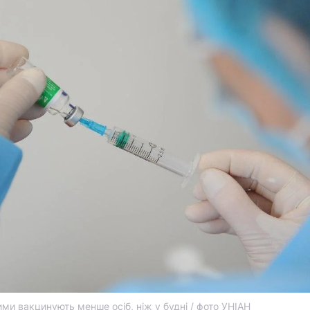
ими вакцинують менше осіб, ніж у будні / фото УНІАН