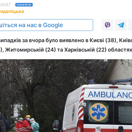
10597
ОНОВЛЕНО
Андаліцька
іться на нас в Google
падків за вчора було виявлено в Києві (38), Київ
), Житомирській (24) та Харківській (22) областях