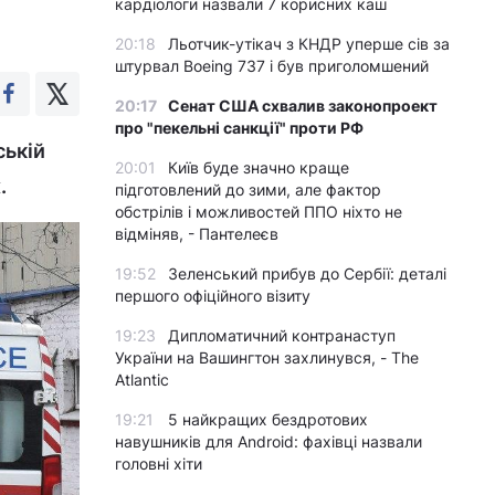
кардіологи назвали 7 корисних каш
20:18
Льотчик-утікач з КНДР уперше сів за
штурвал Boeing 737 і був приголомшений
20:17
Сенат США схвалив законопроект
про "пекельні санкції" проти РФ
ській
20:01
Київ буде значно краще
.
підготовлений до зими, але фактор
обстрілів і можливостей ППО ніхто не
відміняв, - Пантелеєв
19:52
Зеленський прибув до Сербії: деталі
першого офіційного візиту
19:23
Дипломатичний контранаступ
України на Вашингтон захлинувся, - The
Atlantic
19:21
5 найкращих бездротових
навушників для Android: фахівці назвали
головні хіти