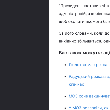
"Президент поставив чітк
адміністрацій, з керівни
щоб охопити якомога біль
За його словами, коли до
вихідних збільшиться, од
Вас також можуть заці
Людство має рік на 
Радуцький розказав,
клініках
МОЗ хоче вакцинуват
У МОЗ розповіли, ск