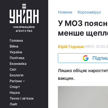
›
Новини
Коронавірус
У МОЗ поясн
ІНФОРМАЦІЙНЕ
менше щепле
АГЕНТСТВО
Головна
Юрій Годован
Війна
09:01, 31.03.2
Україна
Підпиш
Політика
Економіка
Світ
Ляшко обіцяє наростити
Екологія
вакцин.
Регіони
Спорт
Наука
Техно і зв'язок
Лайт