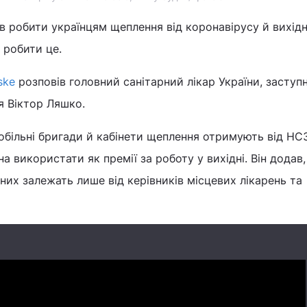
 робити українцям щеплення від коронавірусу й вихід
 робити це.
ske
розповів головний санітарний лікар України, заступ
я Віктор Ляшко.
обільні бригади й кабінети щеплення отримують від НС
а використати як премії за роботу у вихідні. Він додав
дних залежать лише від керівників місцевих лікарень та