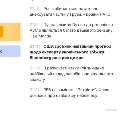
22:01
Росія збирається остаточно
анексувати частину Грузії, - країни НАТО
21:51
Під час візитів Путіна до регіонів на
АЗС з’являється багато дешевого бензину,
– Le Monde
21:41
США зробили невтішний прогноз
k
щодо експорту українського збіжжя:
Bloomberg розкрив цифри
21:32
В результаті атаки РФ знищено
найбільший склад засобів індивідуального
захисту
21:21
РЕБ не замінить "Петріоти": Флеш
розповів про найбільшу небезпеку
Реклама