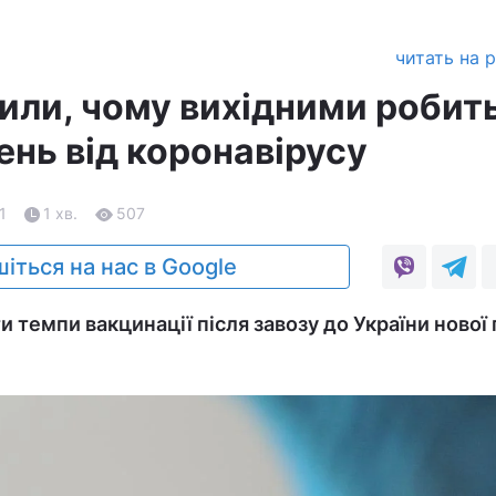
читать на 
или, чому вихідними робит
нь від коронавірусу
1
1 хв.
507
іться на нас в Google
 темпи вакцинації після завозу до України нової 