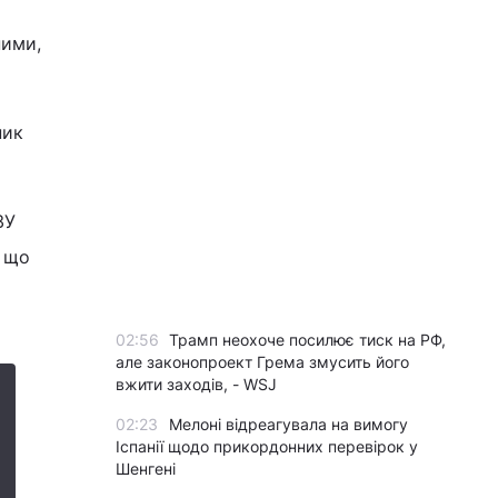
ними,
ник
ЗУ
, що
02:56
Трамп неохоче посилює тиск на РФ,
але законопроект Грема змусить його
вжити заходів, - WSJ
02:23
Мелоні відреагувала на вимогу
Іспанії щодо прикордонних перевірок у
Шенгені