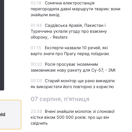
02:18
Сонячна електростанція
перегородила давні маршрути тварин: вони
знайшли вихід
01:44
Саудівська Аравія, Пакистан і
Туреччина уклали угоду про взаємну
оборону, - Reuters
01:15
Експерти назвали 10 речей, які
варто знати про Прагу перед поїздкою
00:32
Росія просуває іноземним
замовникам нову ракету для Су-57, - ЗМІ
00:05
Старий монітор ще рано викидати:
як використати його повторно з користю
07 серпня, п'ятниця
23:58
Вчені знайшли молоток зі слонової
eld
кістки віком 500 000 років: про що він
свідчить