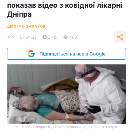
показав відео з ковідної лікарні
Дніпра
ДМИТРО ЗАХАРОВ
14:41, 07.04.21
2 хв.
4897
Підпишіться на нас в Google
21-а міськлікарня в Дніпрі переповнена / скріншот з відео