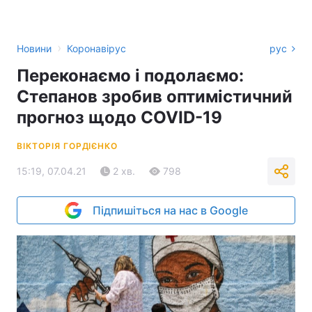
›
Новини
Коронавірус
рус
Переконаємо і подолаємо:
Степанов зробив оптимістичний
прогноз щодо COVID-19
ВІКТОРІЯ ГОРДІЄНКО
15:19, 07.04.21
2 хв.
798
Підпишіться на нас в Google