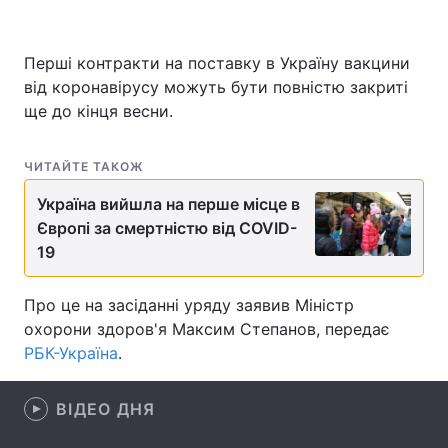
Перші контракти на поставку в Україну вакцини
від коронавірусу можуть бути повністю закриті
Головна
Війна
ще до кінця весни.
Україна
Політика
ЧИТАЙТЕ ТАКОЖ
Економіка
Світ
Україна вийшла на перше місце в
Спорт
Наука
Європі за смертністю від COVID-
19
Техно і зв'язок
Лайт
Про це на засіданні уряду заявив Міністр
Зброя
Інциденти
охорони здоров'я Максим Степанов, передає
Здоров'я
Туризм
РБК-Україна
.
Цікавинки
Погода
ВІДЕО ДНЯ
Екологія
Регіони