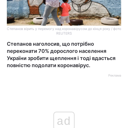
Степанов вірить у перемогу над коронавірусом до кінця року / фото
REUTERS
Степанов наголосив, що потрібно
переконати 70% дорослого населення
України зробити щеплення і тоді вдасться
повністю подолати коронавірус.
Реклама
ad