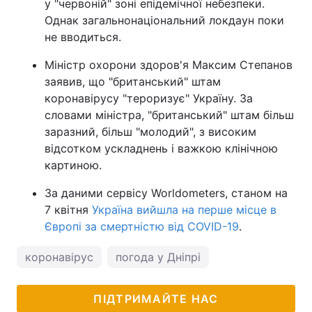
у "червоній" зоні епідемічної небезпеки.
Однак загальнонаціональний локдаун поки
не вводиться.
Міністр охорони здоров'я Максим Степанов
заявив, що "британський" штам
коронавірусу "тероризує" Україну. За
словами міністра, "британський" штам більш
заразний, більш "молодий", з високим
відсотком ускладнень і важкою клінічною
картиною.
За даними сервісу Worldometers, станом на
7 квітня
Україна вийшла на перше місце в
Європі за смертністю від COVID-19
.
коронавірус
погода у Дніпрі
ПІДТРИМАЙТЕ НАС