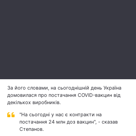
Лонгріди
Відео з Youtube
Статті
Інтерв'ю
Думки
Архів
Вакансії
Контакти
Послуги
За його словами, на сьогоднішній день Україна
домовилася про постачання COVID-вакцин від
декількох виробників.
"На сьогодні у нас є контракти на
постачання 24 млн доз вакцин", - сказав
Степанов.