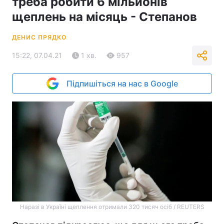
треба робити 6 мільйонів
щеплень на місяць - Степанов
ДЕНИС ПРЯДКО
15:22, 07.04.21
1 хв.
957
Підпишіться на нас в Google
Наразі в Україні щеплення отримали 320 тисяч осіб / REUTERS