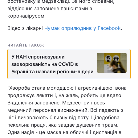
обстановку в медзакладі. За його словами,
відділення заповнене пацієнтами з
коронавірусом.
Відео з лікарні
Чумак оприлюднив у Facebook
.
ЧИТАЙТЕ ТАКОЖ
У НАН спрогнозували
захворюваність на COVID в
Україні та назвали регіони-лідери
"Хвороба стала молодшою і агресивнішою, вона
продовжує лякати і, на жаль, робить це вдало.
Відділення заповнене. Медсестри і весь
медичний персонал виснажений. Всі падають з
ніг і вичавлюють білизну від поту. Цілодобова
пекельна праця, яка завдає душевних травм.
Одна надія - це маска на обличчі і дистанція в