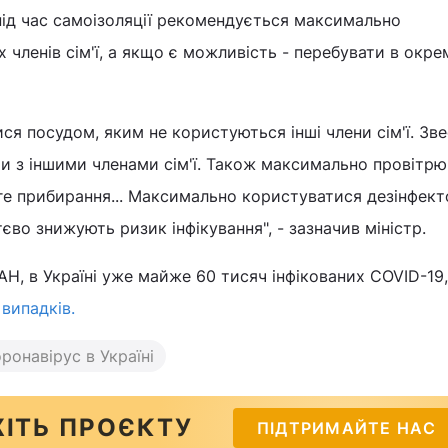
під час самоізоляції рекомендується максимально
 членів сім'ї, а якщо є можливість - перебувати в окре
ся посудом, яким не користуються інші члени сім'ї. Зв
ти з іншими членами сім'ї. Також максимально провітр
ге прибирання... Максимально користуватися дезінфек
єво знижують ризик інфікування", - зазначив міністр.
АН, в Україні уже майже 60 тисяч інфікованих COVID-19,
випадків.
ронавірус в Україні
ІТЬ ПРОЄКТУ
ПІДТРИМАЙТЕ НАС