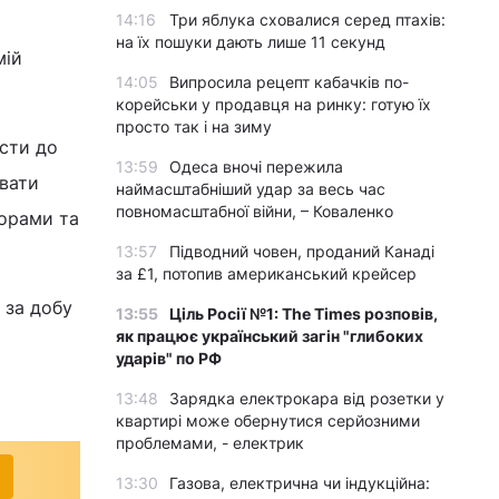
14:16
Три яблука сховалися серед птахів:
на їх пошуки дають лише 11 секунд
мій
14:05
Випросила рецепт кабачків по-
корейськи у продавця на ринку: готую їх
просто так і на зиму
ести до
13:59
Одеса вночі пережила
ювати
наймасштабніший удар за весь час
повномасштабної війни, – Коваленко
торами та
13:57
Підводний човен, проданий Канаді
за £1, потопив американський крейсер
 за добу
13:55
Ціль Росії №1: The Times розповів,
як працює український загін "глибоких
ударів" по РФ
13:48
Зарядка електрокара від розетки у
квартирі може обернутися серйозними
проблемами, - електрик
13:30
Газова, електрична чи індукційна: