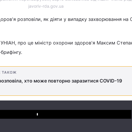
javoriv-rda.gov.ua
доров'я розповіли, як діяти у випадку захворювання на 
 УНІАН, про це міністр охорони здоров'я Максим Степа
-брифінгу.
Е ТАКОЖ
озповіла, хто може повторно заразитися COVID-19
Play