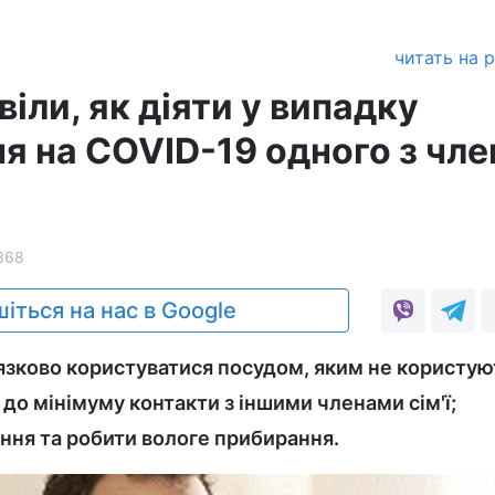
читать на 
іли, як діяти у випадку
я на COVID-19 одного з чле
368
іться на нас в Google
язково користуватися посудом, яким не користую
и до мінімуму контакти з іншими членами сім'ї;
ня та робити вологе прибирання.