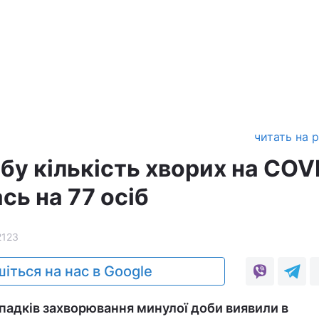
читать на 
обу кількість хворих на COV
сь на 77 осіб
2123
іться на нас в Google
ипадків захворювання минулої доби виявили в