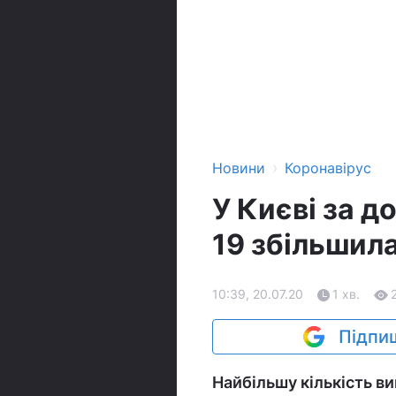
›
Новини
Коронавірус
У Києві за д
19 збільшила
10:39, 20.07.20
1 хв.
Підпиш
Найбільшу кількість в