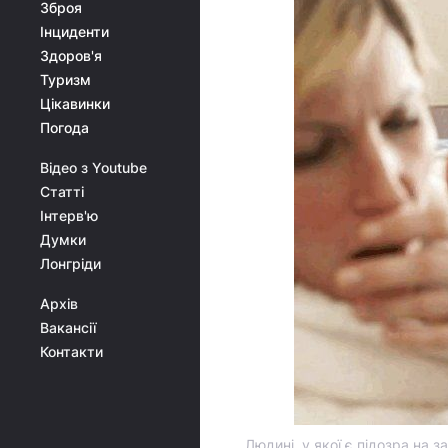
Зброя
Інциденти
Здоров'я
Туризм
Цікавинки
Погода
Відео з Youtube
Статті
Інтерв'ю
Думки
Лонгріди
Архів
Вакансії
Контакти
Людині, у якої є підозра на 