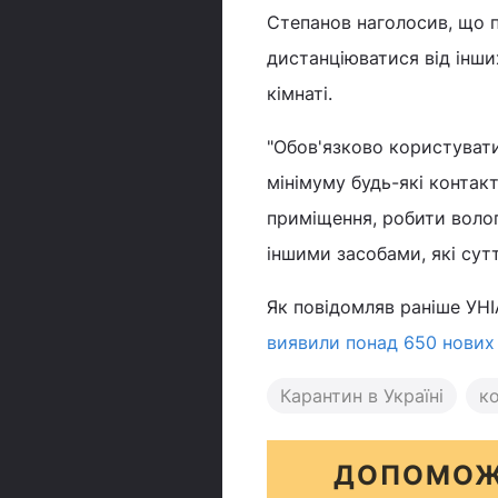
Степанов наголосив, що 
дистанціюватися від інших
кімнаті.
"Обов'язково користувати
мінімуму будь-які контак
приміщення, робити воло
іншими засобами, які сутт
Як повідомляв раніше УНІ
виявили понад 650 нових 
Карантин в Україні
ко
ДОПОМОЖ