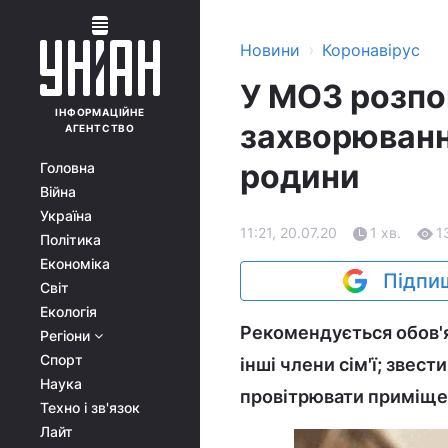
›
Новини
Коронавірус
У МОЗ розпов
ІНФОРМАЦІЙНЕ
захворюванн
АГЕНТСТВО
родини
Головна
Війна
Україна
11:21, 20.07.20
1 хв.
1
Політика
Економіка
Підпиш
Світ
Екологія
Рекомендується обов'
Регіони
Спорт
інші члени сім'ї; звест
Наука
провітрювати приміщен
Техно і зв'язок
Лайт