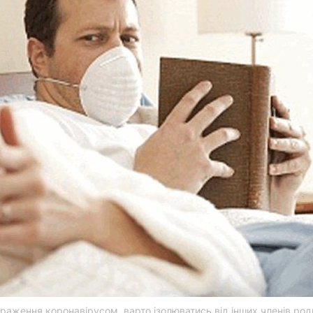
зараження коронавірусом, варто ізолюватись від інших членів род