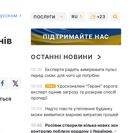
русском
RU
+23
ПОСЛУГИ
ПІДТРИМАЙТЕ НАС
нів
ОСТАННІ НОВИНИ
16:26
Експерти радять вимірювати пульс
перед сном: для чого це потрібно
16:09
Удосконалені "Герані" ворога:
УНІАН
експерт оцінив загрозу та розкрив спосіб
протидії
ться
15:49
Надто товсте утеплення будинку
може виявитися марною витратою грошей
15:45
Росіяни створили кілька нових зон
контролю поблизу кордону з Україною, -