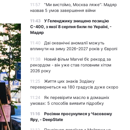
11:57
"Ми вистоїмо, Москва ляже": Мадяр
назвав 5 умов завершення війни
11:43
У Геленджику знищено позицію
С-400, з якої 8 серпня били по Україні, -
Мадяр
11:40
Дві океанічні аномалії можуть
вплинути на зиму 2026–2027 років у Європі
11:38
Новий фільм Marvel б’є рекорд за
рекордом - він уже став головним хітом
2026 року
11:25
Життя цих знаків Зодіаку
перевернеться на 180 градусів дуже скоро
11:24
Як перевірити масло в домашніх
умовах: 5 способів виявити підробку
11:16
Росіяни просунулися у Часовому
Яру, - DeepState
11:12
Пенсіонер переїхав з Майорки на