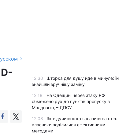
русском
ID-
12:30
Шторка для душу йде в минуле: їй
знайшли зручнішу заміну
12:18
На Одещині через атаку РФ
обмежено рух до пунктів пропуску з
Молдовою, – ДПСУ
12:08
Як відучити кота залазити на стіл:
власники поділилися ефективними
методами