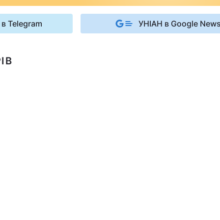
 в Telegram
УНІАН в Google New
ІВ