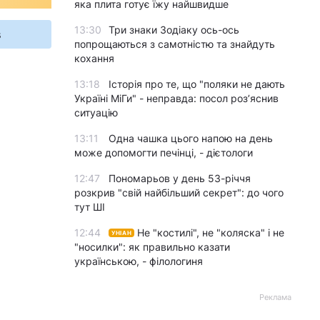
яка плита готує їжу найшвидше
13:30
Три знаки Зодіаку ось-ось
s
попрощаються з самотністю та знайдуть
кохання
13:18
Історія про те, що "поляки не дають
Україні МіГи" - неправда: посол роз’яснив
ситуацію
13:11
Одна чашка цього напою на день
може допомогти печінці, - дієтологи
12:47
Пономарьов у день 53-річчя
розкрив "свій найбільший секрет": до чого
тут ШІ
12:44
Не "костилі", не "коляска" і не
УНІАН
"носилки": як правильно казати
українською, - філологиня
Реклама