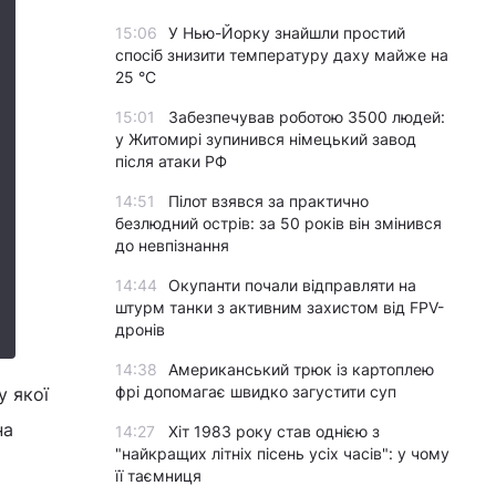
15:06
У Нью-Йорку знайшли простий
спосіб знизити температуру даху майже на
25 °C
15:01
Забезпечував роботою 3500 людей:
у Житомирі зупинився німецький завод
після атаки РФ
14:51
Пілот взявся за практично
безлюдний острів: за 50 років він змінився
до невпізнання
14:44
Окупанти почали відправляти на
штурм танки з активним захистом від FPV-
дронів
14:38
Американський трюк із картоплею
фрі допомагає швидко загустити суп
у якої
на
14:27
Хіт 1983 року став однією з
"найкращих літніх пісень усіх часів": у чому
її таємниця