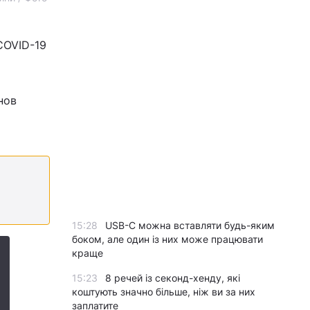
COVID-19
нов
15:28
USB-C можна вставляти будь-яким
боком, але один із них може працювати
краще
15:23
8 речей із секонд-хенду, які
коштують значно більше, ніж ви за них
заплатите