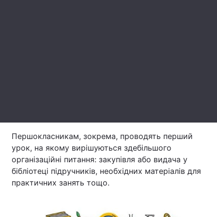
Лонгріди
Відео з Youtube
Статті
Інтерв'ю
Думки
Архів
Вакансії
Контакти
Послуги
Першокласникам, зокрема, проводять перший
урок, на якому вирішуються здебільшого
організаційні питання: закупівля або видача у
бібліотеці підручників, необхідних матеріалів для
практичних занять тощо.