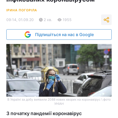
ІРИНА ПОГОРІЛА
09:14, 01.09.20
2 хв.
1955
Підпишіться на нас в Google
В Україні за добу виявили 2088 нових хворих на коронавірус \ фото
УНІАН
З початку пандемії коронавірус