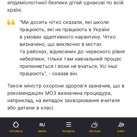
епідеміологічної безпеки дітей однакові по всій
країні.
"Ми досить чітко сказали, які школи
працюють, які не працюють в Україні
в умовах адаптивного карантину. Чітко
визначено, що виключно в містах
та районах, віднесених до червоного рівня
небезпеки, тільки там навчальний процес
припиняється і вони не вчаться. Усі інші
працюють", - сказав він.
Також міністр охорони здоров'я зазначив, що в
рекомендаціях МОЗ визначена процедура,
наприклад, на випадок захворювання вчителя
або дитини в класі.
Він уточнив, що в таких випадках рішення
RU
приймає лікар-епідеміолог.
МОВА
ГОЛОВНА
РОЗДІЛИ
ПОГОДА
ЛАЙТ