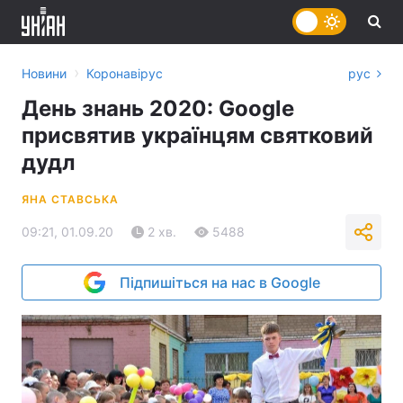
›
Новини
Коронавірус
рус
День знань 2020: Google
присвятив українцям святковий
дудл
ЯНА СТАВСЬКА
09:21, 01.09.20
2 хв.
5488
Підпишіться на нас в Google