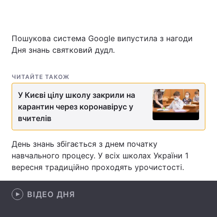
Пошукова система Google випустила з нагоди
Головна
Війна
Дня знань святковий дудл.
Україна
Політика
ЧИТАЙТЕ ТАКОЖ
Економіка
Світ
У Києві цілу школу закрили на
Спорт
Наука
карантин через коронавірус у
вчителів
Техно і зв'язок
Лайт
День знань збігається з днем початку
Зброя
Інциденти
навчального процесу. У всіх школах України 1
вересня традиційно проходять урочистості.
Здоров'я
Туризм
Цікавинки
Погода
ВІДЕО ДНЯ
Екологія
Регіони