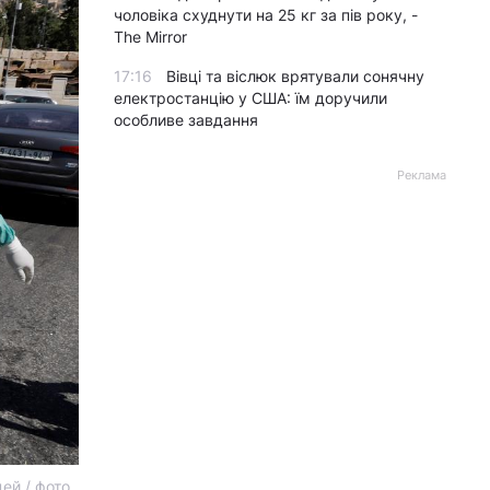
чоловіка схуднути на 25 кг за пів року, -
The Mirror
17:16
Вівці та віслюк врятували сонячну
електростанцію у США: їм доручили
особливе завдання
Реклама
ей / фото