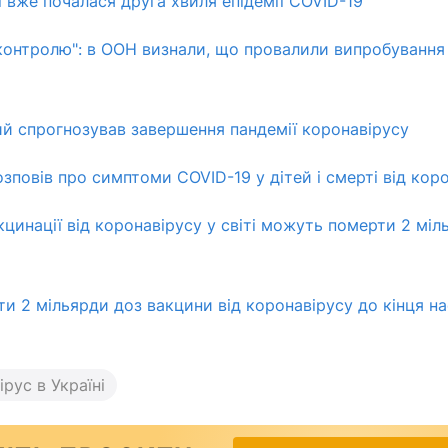
і вже почалася друга хвиля епідемії COVID-19
 контролю": в ООН визнали, що провалили випробування
й спрогнозував завершення пандемії коронавірусу
озповів про симптоми COVID-19 у дітей і смерті від кор
кцинації від коронавірусу у світі можуть померти 2 міл
и 2 мільярди доз вакцини від коронавірусу до кінця н
рус в Україні