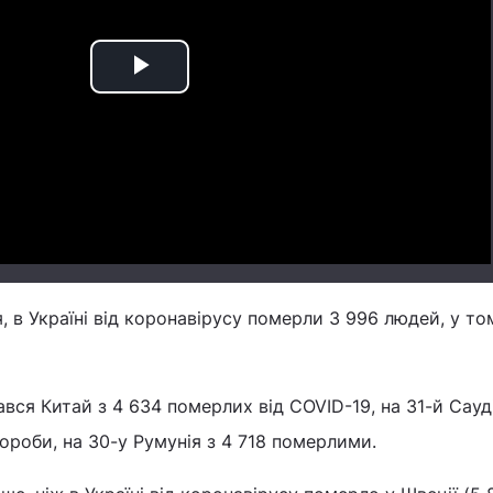
Play
Video
, в Україні від коронавірусу померли 3 996 людей, у то
вся Китай з 4 634 померлих від COVID-19, на 31-й Сауд
вороби, на 30-у Румунія з 4 718 померлими.