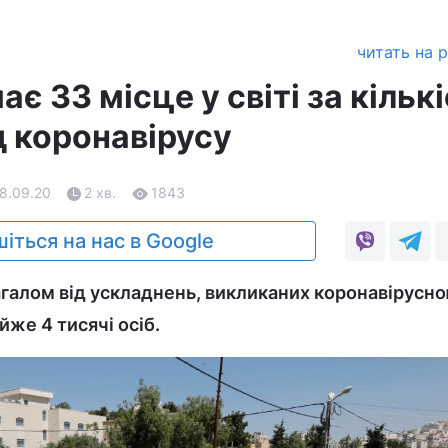
читать на 
ає 33 місце у світі за кільк
д коронавірусу
28.09.20
2 хв.
1843
іться на нас в Google
загалом від ускладнень, викликаних коронавірусн
же 4 тисячі осіб.