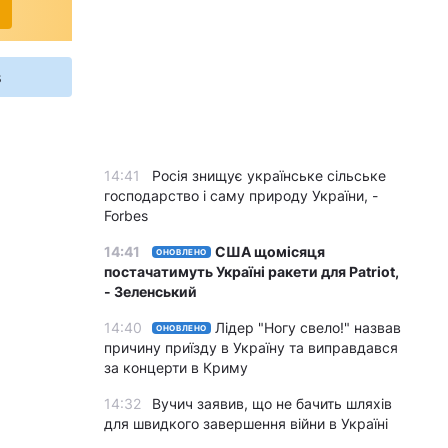
s
14:41
Росія знищує українське сільське
господарство і саму природу України, -
Forbes
14:41
США щомісяця
ОНОВЛЕНО
постачатимуть Україні ракети для Patriot,
- Зеленський
14:40
Лідер "Ногу свело!" назвав
ОНОВЛЕНО
причину приїзду в Україну та виправдався
за концерти в Криму
14:32
Вучич заявив, що не бачить шляхів
для швидкого завершення війни в Україні