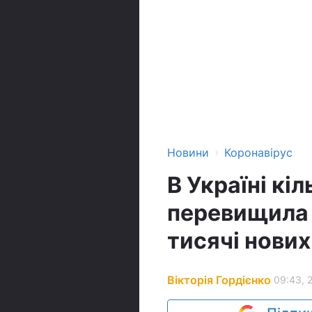
›
Новини
Коронавірус
В Україні кі
перевищила 2
тисячі нових
Вікторія Гордієнко
09:43, 