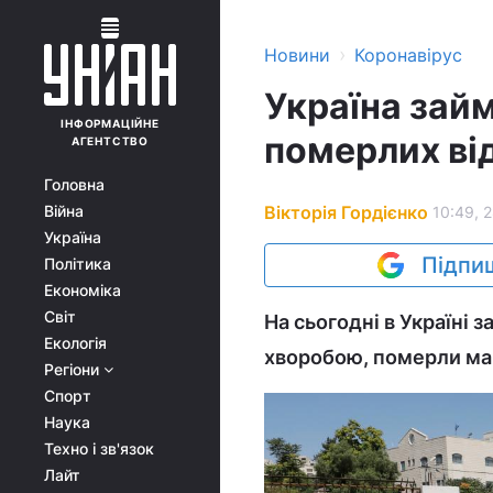
›
Новини
Коронавірус
Україна займ
ІНФОРМАЦІЙНЕ
померлих ві
АГЕНТСТВО
Головна
Вікторія Гордієнко
Війна
10:49, 
Україна
Підпиш
Політика
Економіка
Світ
На сьогодні в Україні 
Екологія
хворобою, померли май
Регіони
Спорт
Наука
Техно і зв'язок
Лайт