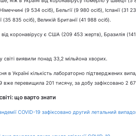
ше, ніж в Україні від коронавірусу померло у Швеції (5 8
імеччині (9 534 осіб), Бельгії (9 980 осіб), Іспанії (31 23
ії (35 835 осіб), Великій Британії (41 988 осіб).
й від коронавірусу є США (209 453 жертв), Бразилія (141
у світі виявили понад 33,2 мільйона хворих.
ня в Україні кількість лабораторно підтверджених випа
 вже перевищила 201 тисячу, за добу зафіксовано 2 67
 світі: що варто знати
 пандемії COVID-19 зафіксовано другий летальний випадо