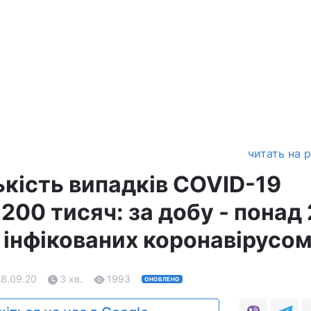
читать на 
лькість випадків COVID-19
00 тисяч: за добу - понад 
 інфікованих коронавірусо
28.09.20
3 хв.
1993
ОНОВЛЕНО