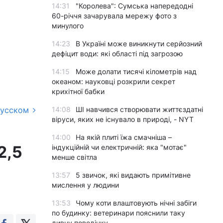
14:31
"Королева": Сумська напередодні
60-річчя зачарувала мережу фото з
минулого
14:23
В Україні може виникнути серйозний
дефіцит води: які області під загрозою
14:15
Може долати тисячі кілометрів над
океаном: науковці розкрили секрет
крихітної бабки
русском
14:08
ШІ навчився створювати життєздатні
віруси, яких не існувало в природі, - NYT
14:00
На якій плиті їжа смачніша –
2,5
індукційній чи електричній: яка "мотає"
менше світла
м
13:57
5 звичок, які видають примітивне
мислення у людини
13:53
Чому коти влаштовують нічні забіги
по будинку: ветеринари пояснили таку
дивну поведінку