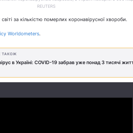
REUTERS
 світі за кількістю померлих коронавірусної хвороби.
ісу Worldometers
.
Е ТАКОЖ
ірус в Україні: COVID-19 забрав уже понад 3 тисячі жит