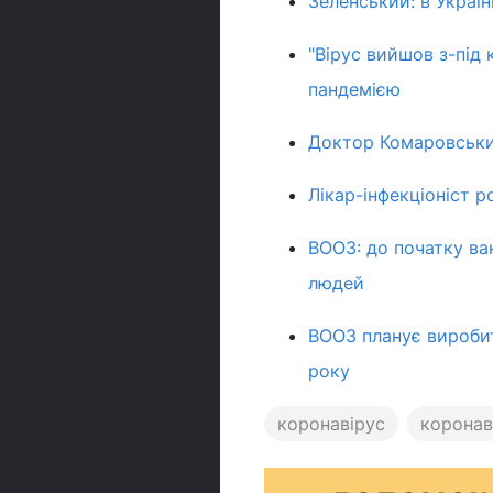
Зеленський: в Україн
"Вірус вийшов з-під
пандемією
Доктор Комаровськи
Лікар-інфекціоніст р
ВООЗ: до початку ва
людей
ВООЗ планує виробит
року
коронавірус
коронаві