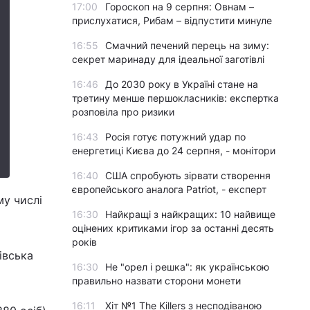
17:00
Гороскоп на 9 серпня: Овнам –
прислухатися, Рибам – відпустити минуле
16:55
Смачний печений перець на зиму:
секрет маринаду для ідеальної заготівлі
16:46
До 2030 року в Україні стане на
третину менше першокласників: експертка
розповіла про ризики
16:43
Росія готує потужний удар по
енергетиці Києва до 24 серпня, - монітори
16:40
США спробують зірвати створення
європейського аналога Patriot, - експерт
му числі
16:30
Найкращі з найкращих: 10 найвище
оцінених критиками ігор за останні десять
років
івська
16:30
Не "орел і решка": як українською
правильно назвати сторони монети
16:11
Хіт №1 The Killers з несподіваною