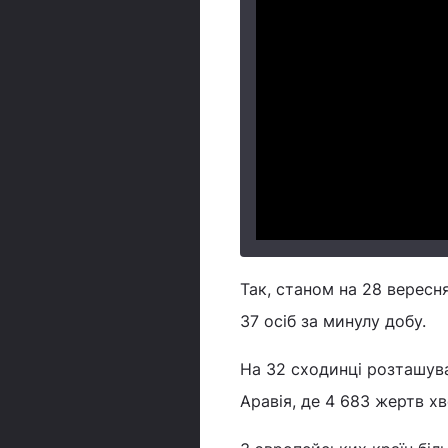
Так, станом на 28 вересня
37 осіб за минулу добу.
На 32 сходинці розташува
Аравія, де 4 683 жертв х