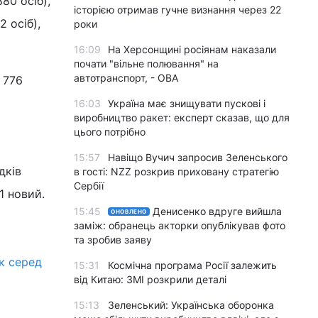
80 осіб),
історією отримав гучне визнання через 22
2 осіб),
роки
16:09
На Херсонщині росіянам наказали
почати "вільне полювання" на
автотранспорт, - ОВА
 776
16:03
Україна має знищувати пускові і
виробництво ракет: експерт сказав, що для
цього потрібно
15:57
Навіщо Вучич запросив Зеленського
дків
в гості: NZZ розкрив приховану стратегію
Сербії
1 новий.
15:45
Денисенко вдруге вийшла
ОНОВЛЕНО
заміж: обранець акторки опублікував фото
та зробив заяву
к серед
15:31
Космічна програма Росії залежить
від Китаю: ЗМІ розкрили деталі
15:13
Зеленський: Українська оборонка