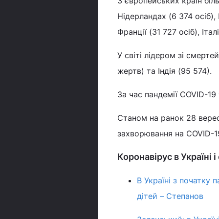
З європейських країн біль
Нідерландах (6 374 осіб), Н
Франції (31 727 осіб), Італ
У світі лідером зі смерте
жертв) та Індія (95 574).
За час пандемії COVID-19 
Станом на ранок 28 верес
захворювання на COVID-19
Коронавірус в Україні і
В Україні з початку
дітей – Степанов