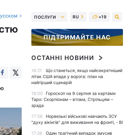
русском
RU
+19
ПОСЛУГИ
істю
ПІДТРИМАЙТЕ НАС
ОСТАННІ НОВИНИ
18:21
Що станеться, якщо найсекретніший
літак США впаде у ворога: план на
найгірший сценарій
ою
18:00
Гороскоп на 9 серпня за картами
Таро: Скорпіонам – втома, Стрільцям –
зрада
17:38
Норвезькі військові навчають ЗСУ
"духу вікінгів" для виживання на фронті, - BI
17:26
Один трагічний випадок змусив