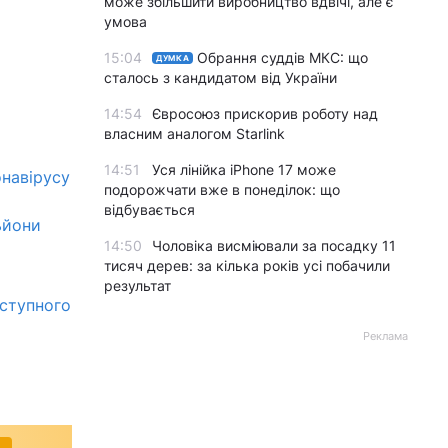
може збільшити виробництво вдвічі, але є
умова
15:04
Обрання суддів МКС: що
ДУМКА
сталось з кандидатом від України
14:54
Євросоюз прискорив роботу над
власним аналогом Starlink
14:51
Уся лінійка iPhone 17 може
онавірусу
подорожчати вже в понеділок: що
відбувається
ьйони
14:50
Чоловіка висміювали за посадку 11
тисяч дерев: за кілька років усі побачили
результат
аступного
Реклама