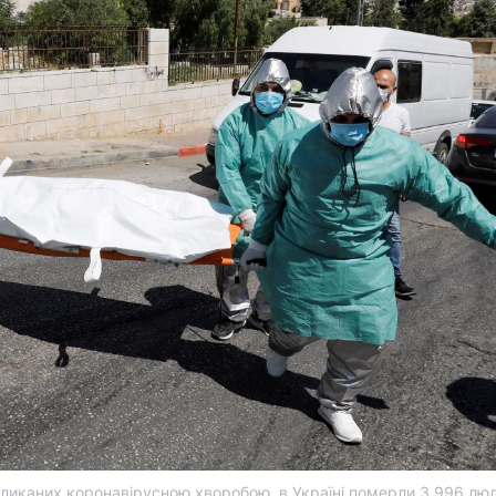
кликаних коронавірусною хворобою, в Україні померли 3 996 люд