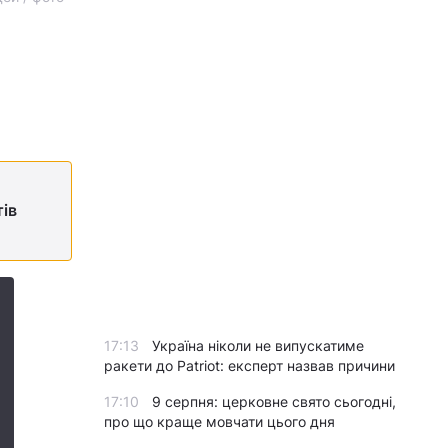
тів
17:13
Україна ніколи не випускатиме
ракети до Patriot: експерт назвав причини
17:10
9 серпня: церковне свято сьогодні,
про що краще мовчати цього дня