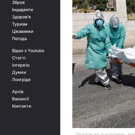
Зброя
Інциденти
Здоров'я
Туризм
Цікавинки
Погода
Відео з Youtube
Статті
Інтерв'ю
Думки
Лонгріди
Архів
Вакансії
Контакти
Загалом від ускладнень, ви