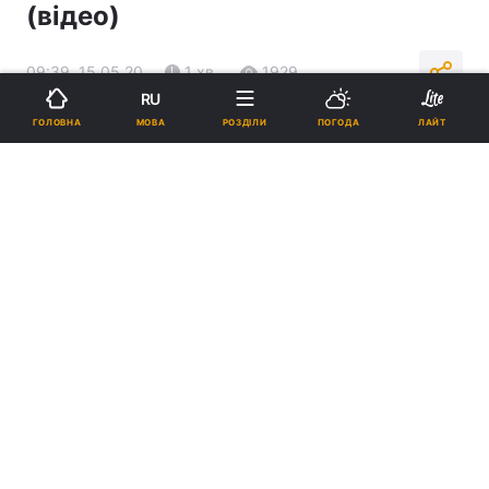
(відео)
09:39, 15.05.20
1 хв.
1929
RU
МОВА
ГОЛОВНА
РОЗДІЛИ
ПОГОДА
ЛАЙТ
Підпишіться на нас в Google
Метро Харкова зараз теж не працює / metro.kh.ua
Кернес запевняє, що санобробка не буде
забруднювати одяг пасажирів.