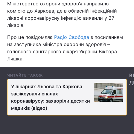
Міністерство охорони здоров’я направило
комісію до Харкова, де в обласній інфекційній
лікарні коронавірусну інфекцію виявили у 27
лікарів.
Головна
Війна
Про це повідомляє
Радіо Свобода
з посиланням
Україна
Політика
на заступника міністра охорони здоров’я –
головного санітарного лікаря України Віктора
Економіка
Світ
Ляшка.
Спорт
Наука
В
ЧИТАЙТЕ ТАКОЖ
Техно і зв'язок
Лайт
Д
У лікарнях Львова та Харкова
Зброя
Інциденти
зафіксували спалах
коронавірусу: захворіли десятки
Здоров'я
Туризм
медиків (відео)
Цікавинки
Погода
Екологія
Регіони