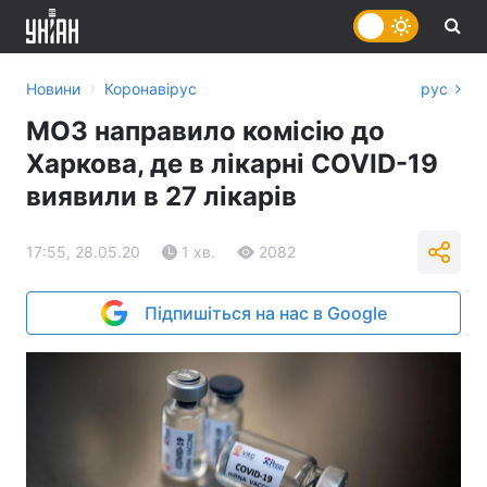
›
Новини
Коронавірус
рус
МОЗ направило комісію до
Харкова, де в лікарні COVID-19
виявили в 27 лікарів
17:55, 28.05.20
1 хв.
2082
Підпишіться на нас в Google