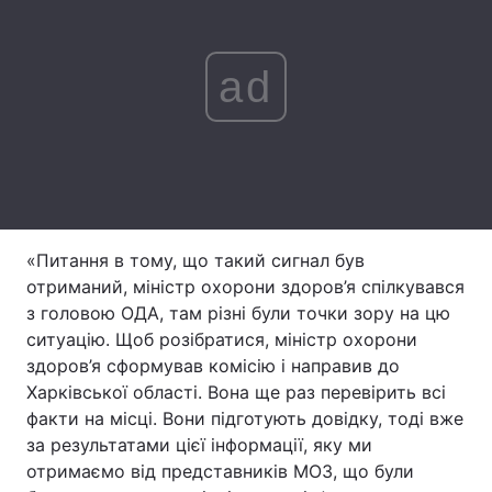
Лонгріди
ad
Відео з Youtube
Статті
Інтерв'ю
Думки
Архів
Вакансії
Контакти
«Питання в тому, що такий сигнал був
отриманий, міністр охорони здоров’я спілкувався
Послуги
з головою ОДА, там різні були точки зору на цю
ситуацію. Щоб розібратися, міністр охорони
здоров’я сформував комісію і направив до
Харківської області. Вона ще раз перевірить всі
факти на місці. Вони підготують довідку, тоді вже
за результатами цієї інформації, яку ми
отримаємо від представників МОЗ, що були