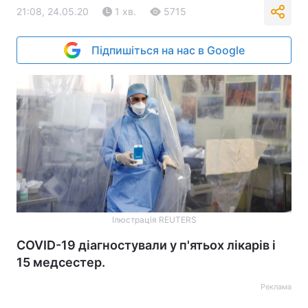
21:08, 24.05.20
1 хв.
5715
Підпишіться на нас в Google
Ілюстрація REUTERS
COVID-19 діагностували у п'ятьох лікарів і
15 медсестер.
Реклама