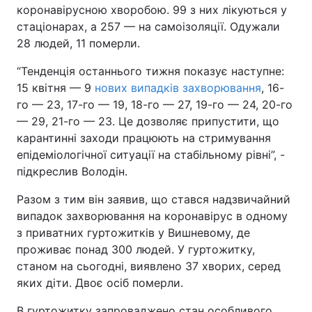
коронавірусною хворобою. 99 з них лікуються у
стаціонарах, а 257 — на самоізоляції. Одужали
28 людей, 11 померли.
“Тенденція останнього тижня показує наступне:
15 квітня — 9
нових випадків захворювання
, 16-
го — 23, 17-го — 19, 18-го — 27, 19-го — 24, 20-го
— 29, 21-го — 23. Це дозволяє припустити, що
карантинні заходи працюють на стримування
епідеміологічної ситуації на стабільному рівні”, -
підкреслив Володін.
Разом з тим він заявив, що стався надзвичайний
випадок захворювання на коронавірус в одному
з приватних гуртожитків у Вишневому, де
проживає понад 300 людей. У гуртожитку,
станом на сьогодні, виявлено 37 хворих, серед
яких діти. Двоє осіб померли.
В гуртожитку запроваджено стан особливого