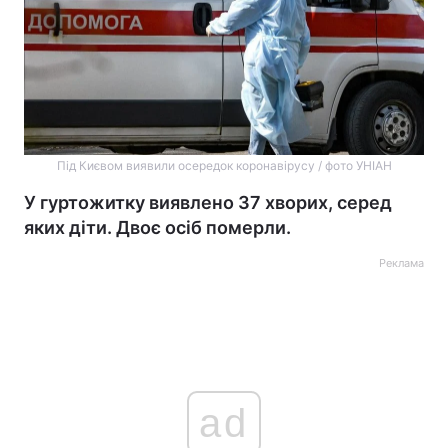
Під Києвом виявили осередок коронавірусу / фото УНІАН
У гуртожитку виявлено 37 хворих, серед
яких діти. Двоє осіб померли.
Реклама
ad