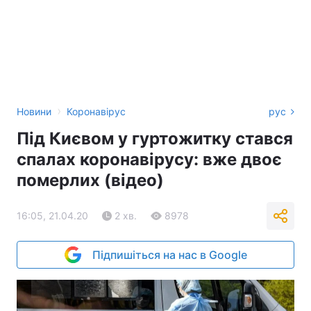
›
Новини
Коронавірус
рус
Під Києвом у гуртожитку стався
спалах коронавірусу: вже двоє
померлих (відео)
16:05, 21.04.20
2 хв.
8978
Підпишіться на нас в Google