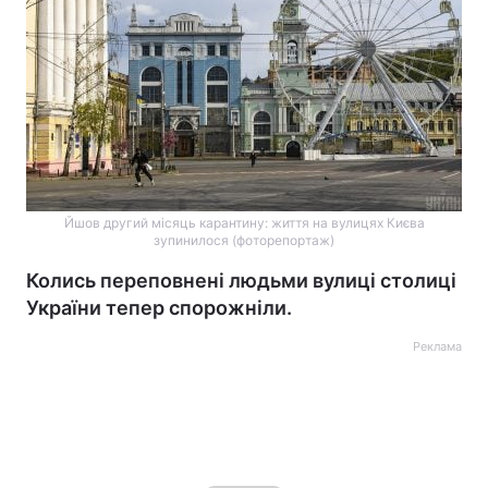
Йшов другий місяць карантину: життя на вулицях Києва
зупинилося (фоторепортаж)
Колись переповнені людьми вулиці столиці
України тепер спорожніли.
Реклама