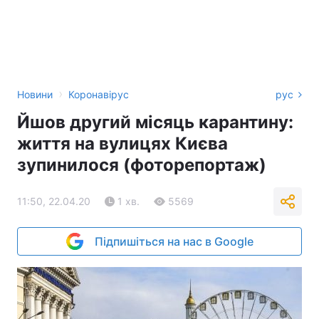
›
Новини
Коронавірус
рус
Йшов другий місяць карантину:
життя на вулицях Києва
зупинилося (фоторепортаж)
11:50, 22.04.20
1 хв.
5569
Підпишіться на нас в Google