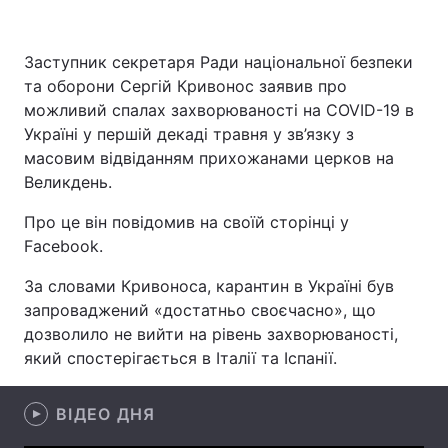
Заступник секретаря Ради національної безпеки
та оборони Сергій Кривонос заявив про
Головна
Війна
можливий спалах захворюваності на COVID-19 в
Україна
Політика
Україні у першій декаді травня у зв’язку з
масовим відвіданням прихожанами церков на
Економіка
Світ
Великдень.
Спорт
Наука
Про це він повідомив на своїй сторінці у
Facebook.
Техно і зв'язок
Лайт
За словами Кривоноса, карантин в Україні був
Зброя
Інциденти
запроваджений «достатньо своєчасно», що
дозволило не вийти на рівень захворюваності,
Здоров'я
Туризм
який спостерігається в Італії та Іспанії.
Цікавинки
Погода
ВІДЕО ДНЯ
Екологія
Регіони