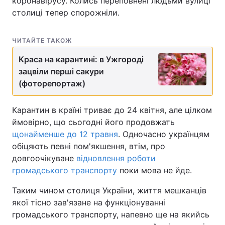
коронавірусу. Колись переповнені людьми вулиці
столиці тепер спорожніли.
ЧИТАЙТЕ ТАКОЖ
Краса на карантині: в Ужгороді
зацвіли перші сакури
(фоторепортаж)
Карантин в країні триває до 24 квітня, але цілком
ймовірно, що сьогодні його продовжать
щонайменше до 12 травня
. Одночасно українцям
обіцяють певні пом'якшення, втім, про
довгоочікуване
відновлення роботи
громадського транспорту
поки мова не йде.
Таким чином столиця України, життя мешканців
якої тісно зав'язане на функціонуванні
громадського транспорту, напевно ще на якийсь