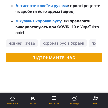
Антисептик своїми руками
: прості рецепти,
як зробити його вдома (відео)
Лікування коронавірусу
: які препарати
використовують при COVID-19 в Україні та
світі
новини Києва
коронавірус в Україні
погода у
ПІДТРИМАЙТЕ НАС
RU
МОВА
ГОЛОВНА
РОЗДІЛИ
ПОГОДА
ЛАЙТ