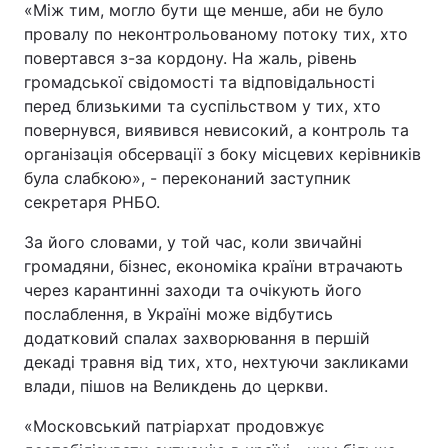
«Між тим, могло бути ще менше, аби не було
провалу по неконтрольованому потоку тих, хто
Тема оформлення
повертався з-за кордону. На жаль, рівень
громадської свідомості та відповідальності
перед близькими та суспільством у тих, хто
повернувся, виявився невисокий, а контроль та
організація обсервації з боку місцевих керівників
була слабкою», - переконаний заступник
секретаря РНБО.
За його словами, у той час, коли звичайні
громадяни, бізнес, економіка країни втрачають
через карантинні заходи та очікують його
послаблення, в Україні може відбутись
додатковий спалах захворювання в першій
декаді травня від тих, хто, нехтуючи закликами
влади, пішов на Великдень до церкви.
«Московський патріархат продовжує