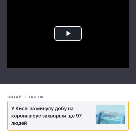
Лонгріди
Відео з Youtube
Статті
Play
Інтерв'ю
Думки
Video
Архів
Вакансії
Контакти
Послуги
ЧИТАЙТЕ ТАКОЖ
У Києві за минулу добу на
коронавірус захворіли ще 97
людей