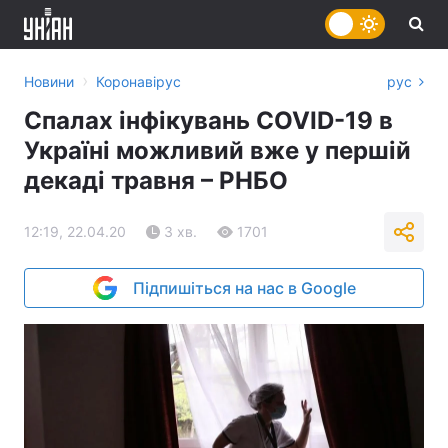
›
Новини
Коронавірус
рус
Спалах інфікувань COVID-19 в
Україні можливий вже у першій
декаді травня – РНБО
12:19, 22.04.20
3 хв.
1701
Підпишіться на нас в Google