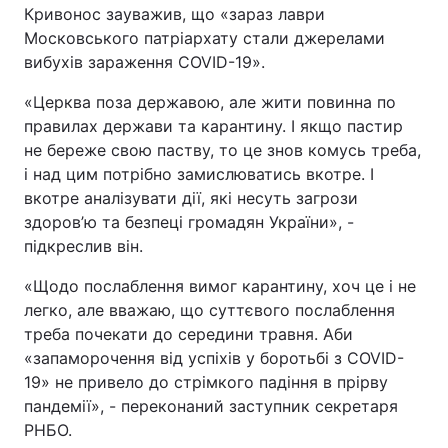
Кривонос зауважив, що «зараз лаври
Московського патріархату стали джерелами
вибухів зараження COVID-19».
«Церква поза державою, але жити повинна по
правилах держави та карантину. І якщо пастир
не береже свою паству, то це знов комусь треба,
і над цим потрібно замислюватись вкотре. І
вкотре аналізувати дії, які несуть загрози
здоров’ю та безпеці громадян України», -
підкреслив він.
«Щодо послаблення вимог карантину, хоч це і не
легко, але вважаю, що суттєвого послаблення
треба почекати до середини травня. Аби
«запаморочення від успіхів у боротьбі з COVID-
19» не привело до стрімкого падіння в прірву
пандемії», - переконаний заступник секретаря
РНБО.