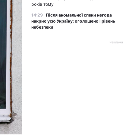
років тому
14:29
Після аномальної спеки негода
накриє усю Україну: оголошено І рівень
небезпеки
Реклама