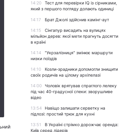
14:20
Тест для перевірки IQ із сірниками,
який з першого погляду долають одиниці
14:17
Брат Джолі здійснив камінг-аут
14:15
Сінгапур висадить на вулицях
мільйон дерев: якої мети прагнуть досягти
в країні
14:14
"Укрзалізниця" змінює маршрути
низки поїздів
14:10
Козли-зрадники допомогли знищити
своїх родичів на цілому архіпелазі
14:00
Чоловік врятував спраглого лелеку
під час 40-градусної спеки: зворушливе
відео
13:54
Навіщо залишати серветку на
підлозі: простий трюк для кухні
13:51
В Україні стрімко дорожчає оренда:
льний
Київ серед лідерів