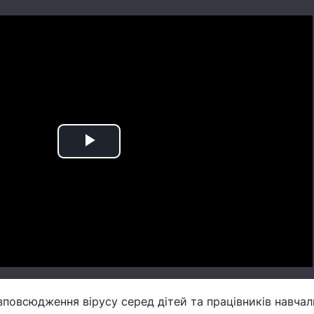
Play
Video
повсюдження вірусу серед дітей та працівників навча