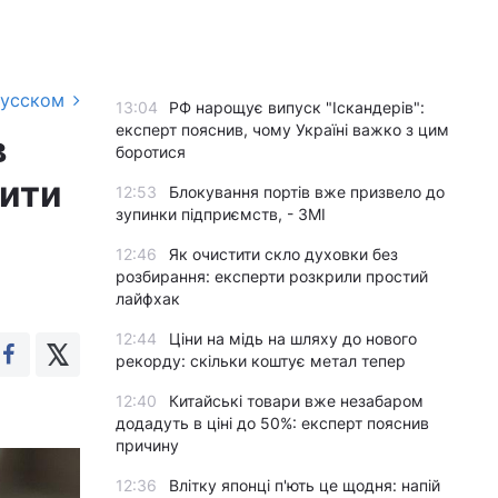
русском
13:04
РФ нарощує випуск "Іскандерів":
експерт пояснив, чому Україні важко з цим
в
боротися
дити
12:53
Блокування портів вже призвело до
зупинки підприємств, - ЗМІ
12:46
Як очистити скло духовки без
розбирання: експерти розкрили простий
лайфхак
12:44
Ціни на мідь на шляху до нового
рекорду: скільки коштує метал тепер
12:40
Китайські товари вже незабаром
додадуть в ціні до 50%: експерт пояснив
причину
12:36
Влітку японці п'ють це щодня: напій