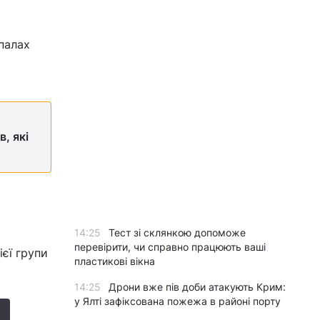
палах
, які
14:25
Тест зі склянкою допоможе
перевірити, чи справно працюють ваші
єї групи
пластикові вікна
14:25
Дрони вже пів доби атакують Крим:
у Ялті зафіксована пожежа в районі порту