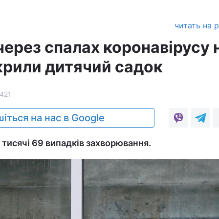
читать на 
через спалах коронавірусу 
крили дитячий садок
421
іться на нас в Google
2 тисячі 69 випадків захворювання.