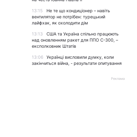
13:15
Не те що кондиціонер – навіть
вентилятор не потрібен: турецький
лайфхак, як охолодити дім
13:13
США та Україна спільно працюють
над оновленням ракет для ППО С-300, –
експолковник Штатів
13:06
Українці висловили думку, коли
закінчиться війна, - результати опитування
Реклама