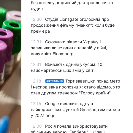
без кофеїну, корисний для травлення та
судин
12:36
Студія Lionsgate оголосила про
продовження фільму "Майкл": коли буде
прем'єра
12:31
Союзники підвели Україну і
залишили лише один сценарій у війні, –
колумніст Bloomberg
12:31
Вбивають одним укусом: 10
найсмертоносніших змій у світі
12:18
Торт заввишки понад метр
АКТУАЛЬНО
і несподівана пропозиція: стало відомо, хто
став другим тренером "Голосу країни"
12:15
Google видалить одну з
найкорисніших функцій Gmail: що зміниться
у 2027 році
12:08
Росія почала використовувати
збільшену версію "Гербери", - Флеш