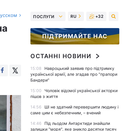
русском
RU
+32
ПОСЛУГИ
на
ПІДТРИМАЙТЕ НАС
ОСТАННІ НОВИНИ
15:08
Навроцький заявив про підтримку
української армії, але згадав про "прапори
Бандери"
15:00
Чоловік відомої української акторки
пішов з життя
14:56
ШІ не здатний перевершити людину і
саме цим є небезпечним, – вчений
14:46
Під льодом Антарктиди знайшли
залишки "моря", яке зникло десятки тисяч