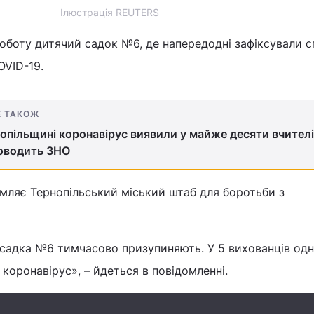
Ілюстрація REUTERS
оботу дитячий садок №6, де напередодні зафіксували с
OVID-19.
Е ТАКОЖ
опільщині коронавірус виявили у майже десяти вчителів
роводить ЗНО
мляє Тернопільський міський штаб для боротьби з
садка №6 тимчасово призупиняють. У 5 вихованців одні
коронавірус», – йдеться в повідомленні.