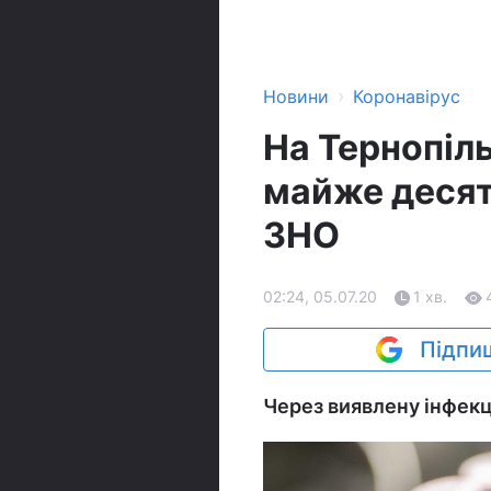
›
Новини
Коронавірус
На Тернопіл
майже десят
ЗНО
02:24, 05.07.20
1 хв.
Підпиш
Через виявлену інфекцію ї