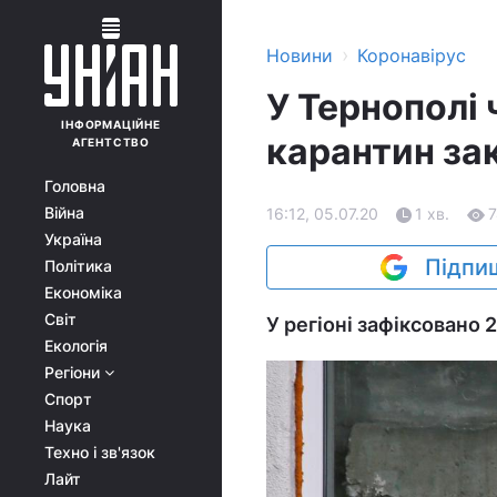
›
Новини
Коронавірус
У Тернополі 
ІНФОРМАЦІЙНЕ
карантин за
АГЕНТСТВО
Головна
Війна
16:12, 05.07.20
1 хв.
7
Україна
Підпиш
Політика
Економіка
Світ
У регіоні зафіксовано 
Екологія
Регіони
Спорт
Наука
Техно і зв'язок
Лайт