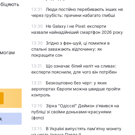
обіцяють
13:31
Люди постійно перебивають інших не
через грубість: причини набагато глибші
13:30
Не Galaxy і не Pixel: експерти
назвали найнадійніший смартфон 2026 року
13:30
Згідно з фен-шуй, ці помилки в
спальні заважають відпочинку: як
имогам
покращити сон
13:21
Що означає білий наліт на сливах:
експерти пояснили, для чого він потрібен
13:21
Безкоштовно без черг: у яких
аеропортах Європи можна швидше пройти
контроль
13:19
Зірка "Одіссеї" Деймон з'явився на
публіці зі своїми доньками-красунями
(фото)
k
13:15
В Україні випустять пам’ятну монету
на честь Іоанна Павла II