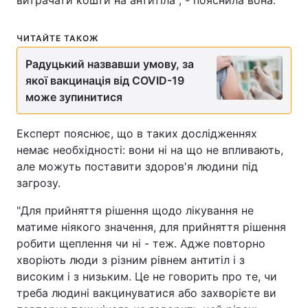
витрачати кошти на антитіла", - пояснила вона.
Відео з Youtube
Статті
ЧИТАЙТЕ ТАКОЖ
Інтерв'ю
Думки
Радуцький назвавши умову, за
якої вакцинація від COVID-19
Архів
Вакансії
може зупинитися
Контакти
Експерт пояснює, що в таких дослідженнях
немає необхідності: вони ні на що не впливають,
але можуть поставити здоров'я людини під
ПОСЛУГИ
загрозу.
"Для прийняття рішення щодо лікування не
Реклама на сайті
Фотобанк
матиме ніякого значення, для прийняття рішення
робити щеплення чи ні - теж. Адже повторно
Моніторинг
Пресцентр
хворіють люди з різним рівнем антитіл і з
високим і з низьким. Це не говорить про те, чи
треба людині вакцинуватися або захворієте ви