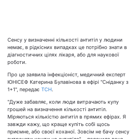
Київ
Львів
Дніпро
Харків
Сенсу у визначенні кількості антитіл у людини
Одеса
немає, в рідкісних випадках це потрібно знати в
діагностичних цілях лікаря, або для наукової
роботи.
Спорт
Наука
Про це заявила інфекціоніст, медичний експерт
ЮНІСЕФ Катерина Булавінова в ефірі "Сніданку з
Техно і зв'язок
Лайт
1+1", передає
ТСН
.
Зброя
Інциденти
"Дуже забавляє, коли люди витрачають купу
грошей на визначення кількості антитіл.
Здоров'я
Туризм
Міряються кількістю антитіл в прямих ефірах. Я
завжди кажу, що краще купіть собі щось
Цікавинки
Погода
приємне, або своєї коханої. Зовсім не бачу сенсу