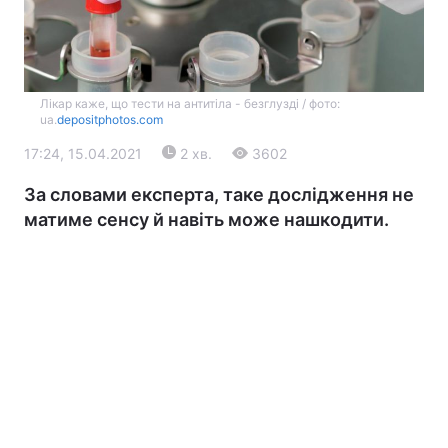
Лікар каже, що тести на антитіла - безглузді / фото:
ua.
depositphotos.com
17:24, 15.04.2021
2 хв.
3602
За словами експерта, таке дослідження не
Головна
Війна
матиме сенсу й навіть може нашкодити.
Україна
Політика
Економіка
Світ
Екологія
РЕГІОНИ