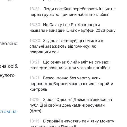
13:31
Люди постійно перебивають інших не
через грубість: причини набагато глибші
13:30
Не Galaxy і не Pixel: експерти
назвали найнадійніший смартфон 2026 року
13:30
Згідно з фен-шуй, ці помилки в
озволено
спальні заважають відпочинку: як
покращити сон
13:21
Що означає білий наліт на сливах:
на осіб.
експерти пояснили, для чого він потрібен
нулого
13:21
Безкоштовно без черг: у яких
аеропортах Європи можна швидше пройти
контроль
13:19
Зірка "Одіссеї" Деймон з'явився на
публіці зі своїми доньками-красунями
(фото)
стом на
13:15
В Україні випустять пам’ятну монету
на честь Іоанна Павла II