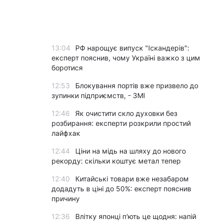
13:04
РФ нарощує випуск "Іскандерів":
експерт пояснив, чому Україні важко з цим
боротися
12:53
Блокування портів вже призвело до
зупинки підприємств, - ЗМІ
12:46
Як очистити скло духовки без
розбирання: експерти розкрили простий
лайфхак
12:44
Ціни на мідь на шляху до нового
рекорду: скільки коштує метал тепер
12:40
Китайські товари вже незабаром
додадуть в ціні до 50%: експерт пояснив
причину
12:36
Влітку японці п'ють це щодня: напій