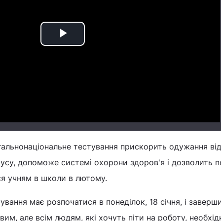
Play
Video
гальнонаціональне тестування прискорить одужання ві
русу, допоможе системі охорони здоров'я і дозволить 
я учням в школи в лютому.
ування має розпочатися в понеділок, 18 січня, і заверш
овим, але всім людям, які хочуть піти на роботу, необхід