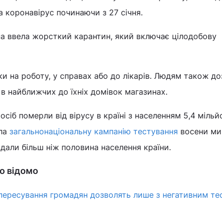
а коронавірус починаючи з 27 січня.
а ввела жорсткий карантин, який включає цілодобову
и на роботу, у справах або до лікарів. Людям також д
 в найближчих до їхніх домівок магазинах.
сіб померли від вірусу в країні з населенням 5,4 мільйо
ила
загальнонаціональну кампанію тестування
восени ми
 здали більш ніж половина населення країни.
що відомо
 пересування громадян дозволять лише з негативним те