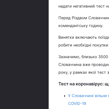
надати негативний тест н
Перед Різдвом Словаччин
комендантську годину.
Винятки включають поїздк
робити необхідні покупки
Зазначимо, близько 3500 о
Словаччина вже провод
року, у рамках якої тест
Тест на коронавірус: 
У Словаччині вільне
COVID-19