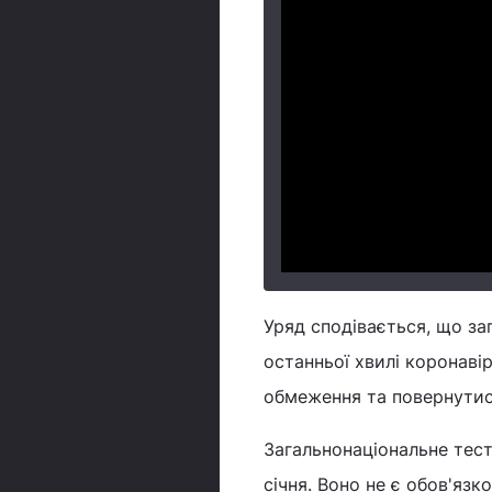
Уряд сподівається, що за
останньої хвилі коронаві
обмеження та повернутис
Загальнонаціональне тест
січня. Воно не є обов'язк