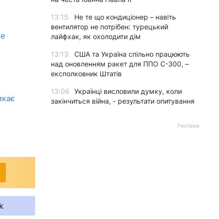
13:15
Не те що кондиціонер – навіть
вентилятор не потрібен: турецький
ве
лайфхак, як охолодити дім
13:13
США та Україна спільно працюють
над оновленням ракет для ППО С-300, –
експолковник Штатів
13:06
Українці висловили думку, коли
икає
закінчиться війна, - результати опитування
Реклама
k