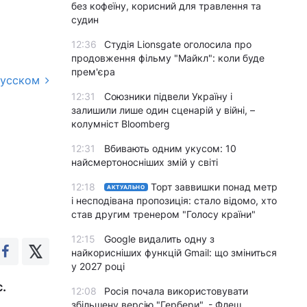
без кофеїну, корисний для травлення та
судин
12:36
Студія Lionsgate оголосила про
продовження фільму "Майкл": коли буде
прем'єра
русском
12:31
Союзники підвели Україну і
залишили лише один сценарій у війні, –
колумніст Bloomberg
12:31
Вбивають одним укусом: 10
найсмертоносніших змій у світі
12:18
Торт заввишки понад метр
АКТУАЛЬНО
і несподівана пропозиція: стало відомо, хто
став другим тренером "Голосу країни"
12:15
Google видалить одну з
найкорисніших функцій Gmail: що зміниться
у 2027 році
.
12:08
Росія почала використовувати
збільшену версію "Гербери", - Флеш