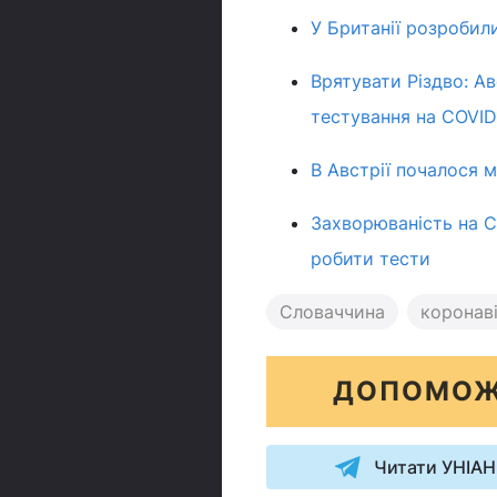
У Британії розробил
Врятувати Різдво: А
тестування на COVID
В Австрії почалося 
Захворюваність на C
робити тести
Словаччина
коронав
ДОПОМОЖ
Читати УНІАН