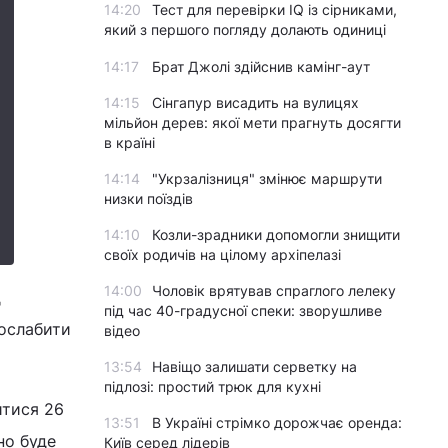
14:20
Тест для перевірки IQ із сірниками,
який з першого погляду долають одиниці
14:17
Брат Джолі здійснив камінг-аут
14:15
Сінгапур висадить на вулицях
мільйон дерев: якої мети прагнуть досягти
в країні
14:14
"Укрзалізниця" змінює маршрути
низки поїздів
14:10
Козли-зрадники допомогли знищити
своїх родичів на цілому архіпелазі
14:00
Чоловік врятував спраглого лелеку
д
під час 40-градусної спеки: зворушливе
послабити
відео
13:54
Навіщо залишати серветку на
підлозі: простий трюк для кухні
итися 26
13:51
В Україні стрімко дорожчає оренда:
но буде
Київ серед лідерів