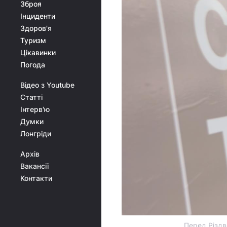
Зброя
Інциденти
Здоров'я
Туризм
Цікавинки
Погода
Відео з Youtube
Статті
Інтерв'ю
Думки
Лонгріди
Архів
Вакансії
Контакти
Перед Різдв