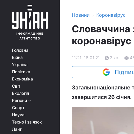
›
Новини
Коронавірус
Словаччина 
ІНФОРМАЦІЙНЕ
коронавірус
АГЕНТСТВО
Головна
Війна
11:21, 18.01.21
2 хв.
4
Україна
Підпиш
Політика
Економіка
Світ
Загальнонаціональне те
Екологія
завершитися 26 січня.
Регіони
Спорт
Наука
Техно і зв'язок
Лайт