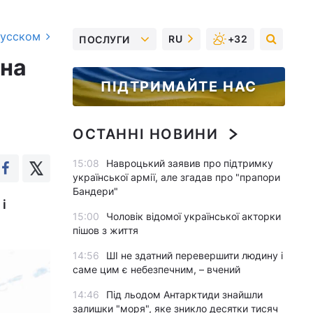
русском
RU
+32
ПОСЛУГИ
 на
ПІДТРИМАЙТЕ НАС
ОСТАННІ НОВИНИ
15:08
Навроцький заявив про підтримку
української армії, але згадав про "прапори
Бандери"
і
15:00
Чоловік відомої української акторки
пішов з життя
14:56
ШІ не здатний перевершити людину і
саме цим є небезпечним, – вчений
14:46
Під льодом Антарктиди знайшли
залишки "моря", яке зникло десятки тисяч