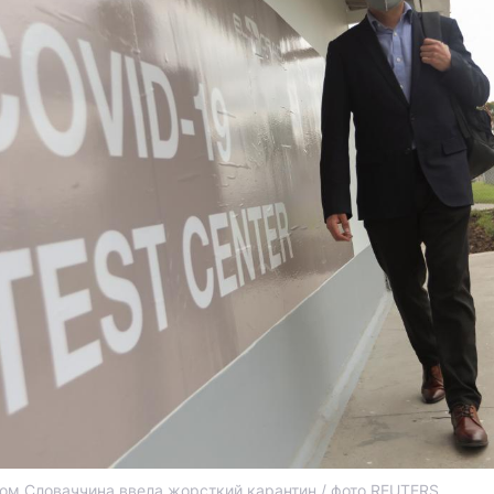
ом Словаччина ввела жорсткий карантин / фото REUTERS