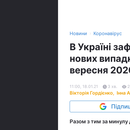
›
Новини
Коронавірус
В Україні за
нових випадк
вересня 202
11:00, 18.01.21
3 хв.
2
Вікторія Гордієнко,
Інна 
Підпиш
Разом з тим за минулу 