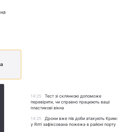
 на
на
14:25
Тест зі склянкою допоможе
перевірити, чи справно працюють ваші
пластикові вікна
14:25
Дрони вже пів доби атакують Крим:
у Ялті зафіксована пожежа в районі порту