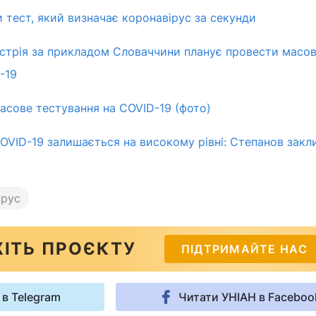
и тест, який визначає коронавірус за секунди
встрія за прикладом Словаччини планує провести масо
-19
масове тестування на COVID-19 (фото)
OVID-19 залишається на високому рівні: Степанов закл
ірус
ІТЬ ПРОЄКТУ
ПІДТРИМАЙТЕ НАС
 в Telegram
Читати УНІАН в Faceboo