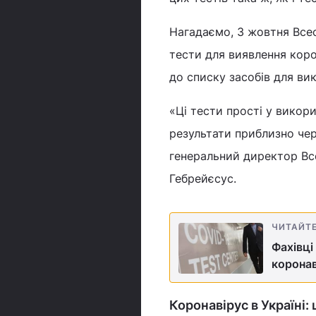
Нагадаємо, 3 жовтня Всес
тести для виявлення коро
до списку засобів для ви
«Ці тести прості у викори
результати приблизно чере
генеральний директор Все
Гебрейєсус.
ЧИТАЙТ
Фахівці
коронав
Коронавірус в Україні: