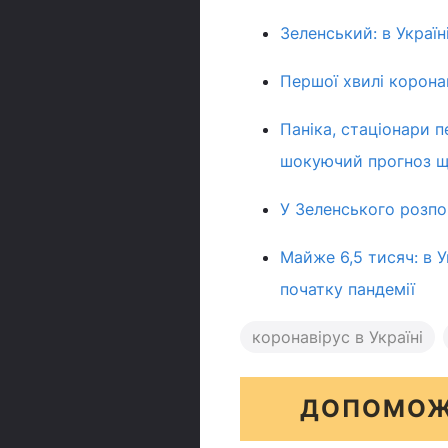
Зеленський: в Україн
Першої хвилі коронав
Паніка, стаціонари 
шокуючий прогноз що
У Зеленського розпов
Майже 6,5 тисяч: в У
початку пандемії
коронавірус в Україні
ДОПОМОЖ