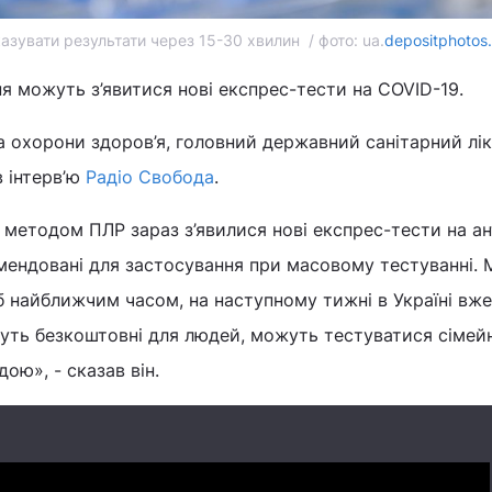
азувати результати через 15-30 хвилин / фото: ua.
depositphotos
ня можуть з’явитися нові експрес-тести на COVID-19.
а охорони здоров’я, головний державний санітарний лі
 інтерв’ю
Радіо Свобода
.
методом ПЛР зараз з’явилися нові експрес-тести на ан
мендовані для застосування при масовому тестуванні. 
 найближчим часом, на наступному тижні в Україні вже
будуть безкоштовні для людей, можуть тестуватися сіме
ою», - сказав він.