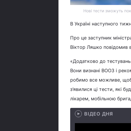
Нові тести зможуть пок
В Україні наступного тиж
Про це заступник міністр
Віктор Ляшко повідомив в
«Додатково до тестувань 
Вони визнані ВООЗ і реко
робимо все можливе, щоб
з’явилися ці тести, які 
лікарем, мобільною бригад
ВІДЕО ДНЯ