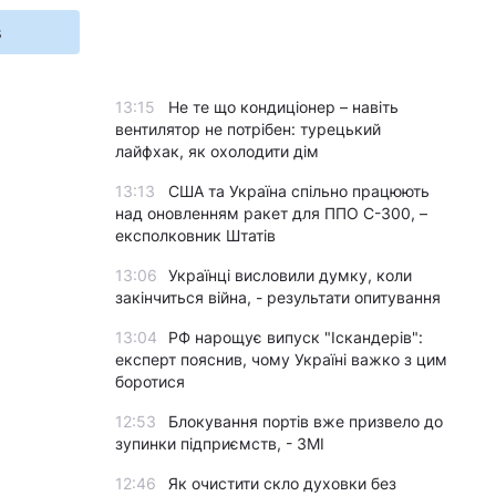
s
13:15
Не те що кондиціонер – навіть
вентилятор не потрібен: турецький
лайфхак, як охолодити дім
13:13
США та Україна спільно працюють
над оновленням ракет для ППО С-300, –
експолковник Штатів
13:06
Українці висловили думку, коли
закінчиться війна, - результати опитування
13:04
РФ нарощує випуск "Іскандерів":
експерт пояснив, чому Україні важко з цим
боротися
12:53
Блокування портів вже призвело до
зупинки підприємств, - ЗМІ
12:46
Як очистити скло духовки без