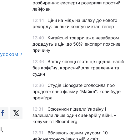
розбирання: експерти розкрили простий
лайфхак
12:44
Ціни на мідь на шляху до нового
рекорду: скільки коштує метал тепер
12:40
Китайські товари вже незабаром
додадуть в ціні до 50%: експерт пояснив
причину
русском
12:36
Влітку японці п'ють це щодня: напій
і
без кофеїну, корисний для травлення та
судин
12:36
Студія Lionsgate оголосила про
продовження фільму "Майкл": коли буде
прем'єра
12:31
Союзники підвели Україну і
залишили лише один сценарій у війні, –
колумніст Bloomberg
і,
12:31
Вбивають одним укусом: 10
найсмертоносніших змій у світі