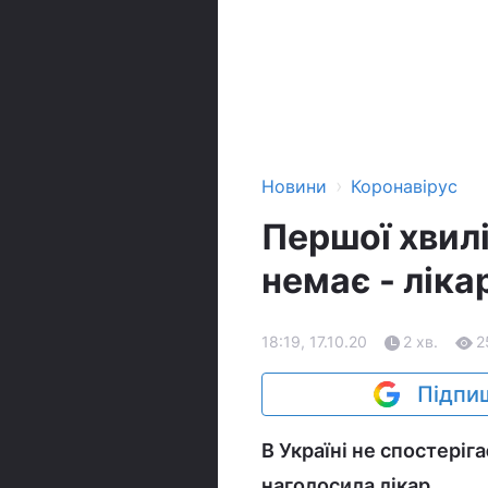
›
Новини
Коронавірус
Першої хвилі
немає - ліка
18:19, 17.10.20
2 хв.
2
Підпиш
В Україні не спостеріг
наголосила лікар.