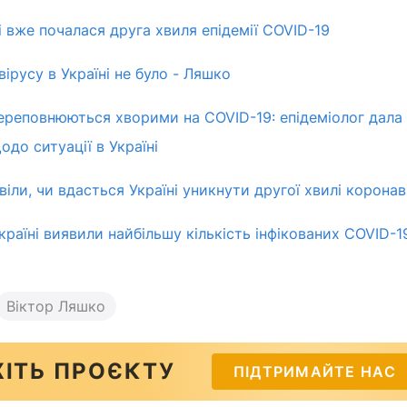
і вже почалася друга хвиля епідемії COVID-19
ірусу в Україні не було - Ляшко
переповнюються хворими на COVID-19: епідеміолог дала
до ситуації в Україні
іли, чи вдасться Україні уникнути другої хвилі коронав
країні виявили найбільшу кількість інфікованих COVID-1
Віктор Ляшко
ІТЬ ПРОЄКТУ
ПІДТРИМАЙТЕ НАС