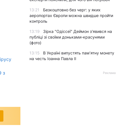
13:21
Безкоштовно без черг: у яких
аеропортах Європи можна швидше пройти
контроль
13:19
Зірка "Одіссеї" Деймон з'явився на
публіці зі своїми доньками-красунями
(фото)
13:15
В Україні випустять пам’ятну монету
на честь Іоанна Павла II
ірусу
9 з
Реклама