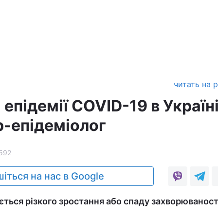
читать на 
 епідемії COVID-19 в Україн
р-епідеміолог
592
іться на нас в Google
ається різкого зростання або спаду захворюваност