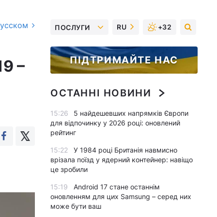
русском
RU
+32
ПОСЛУГИ
ПІДТРИМАЙТЕ НАС
19 –
ОСТАННІ НОВИНИ
15:26
5 найдешевших напрямків Європи
для відпочинку у 2026 році: оновлений
рейтинг
15:22
У 1984 році Британія навмисно
врізала поїзд у ядерний контейнер: навіщо
це зробили
15:19
Android 17 стане останнім
оновленням для цих Samsung – серед них
може бути ваш