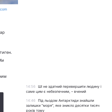
.com
кар
тиген.
Ми
йним
14:56
ШІ не здатний перевершити людину і
саме цим є небезпечним, – вчений
14:46
Під льодом Антарктиди знайшли
залишки "моря", яке зникло десятки тисяч
років тому