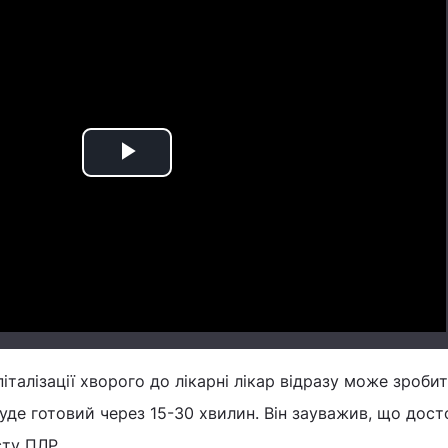
Play
Video
італізації хворого до лікарні лікар відразу може зроби
буде готовий через 15-30 хвилин. Він зауважив, що дост
сту ПЛР.