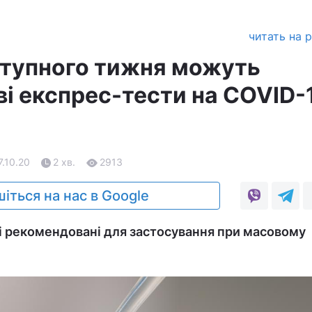
читать на 
аступного тижня можуть
ві експрес-тести на COVID-
7.10.20
2 хв.
2913
іться на нас в Google
 і рекомендовані для застосування при масовому