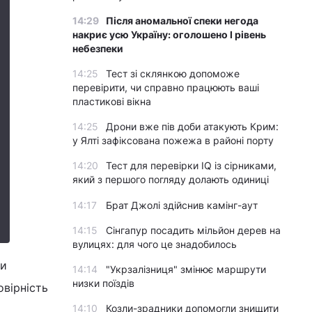
14:29
Після аномальної спеки негода
накриє усю Україну: оголошено І рівень
небезпеки
14:25
Тест зі склянкою допоможе
перевірити, чи справно працюють ваші
пластикові вікна
14:25
Дрони вже пів доби атакують Крим:
у Ялті зафіксована пожежа в районі порту
14:20
Тест для перевірки IQ із сірниками,
який з першого погляду долають одиниці
14:17
Брат Джолі здійснив камінг-аут
14:15
Сінгапур посадить мільйон дерев на
вулицях: для чого це знадобилось
ти
14:14
"Укрзалізниця" змінює маршрути
низки поїздів
овірність
14:10
Козли-зрадники допомогли знищити