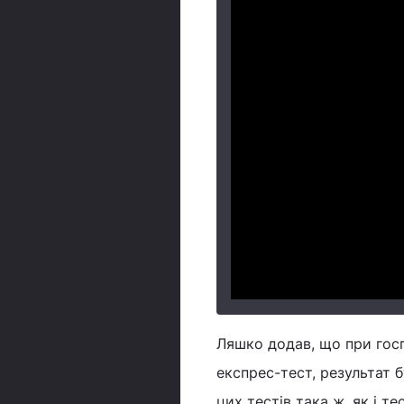
Ляшко додав, що при госп
експрес-тест, результат 
цих тестів така ж, як і те