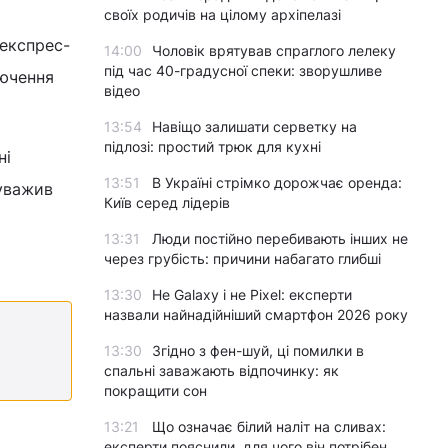
своїх родичів на цілому архіпелазі
 експрес-
14:00
Чоловік врятував спраглого лелеку
під час 40-градусної спеки: зворушливе
лючення
відео
13:54
Навіщо залишати серветку на
підлозі: простий трюк для кухні
ні
13:51
В Україні стрімко дорожчає оренда:
ауважив
Київ серед лідерів
13:31
Люди постійно перебивають інших не
через грубість: причини набагато глибші
13:30
Не Galaxy і не Pixel: експерти
назвали найнадійніший смартфон 2026 року
13:30
Згідно з фен-шуй, ці помилки в
спальні заважають відпочинку: як
покращити сон
13:21
Що означає білий наліт на сливах:
експерти пояснили, для чого він потрібен