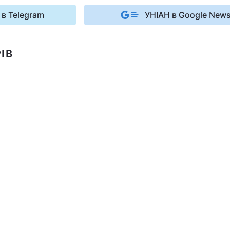
 в Telegram
УНІАН в Google New
ІВ