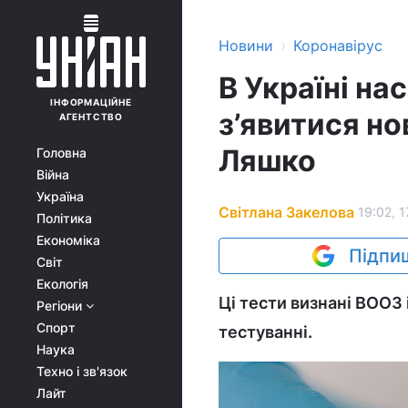
›
Новини
Коронавірус
В Україні н
ІНФОРМАЦІЙНЕ
з’явитися но
АГЕНТСТВО
Ляшко
Головна
Війна
Україна
Світлана Закелова
19:02, 1
Політика
Економіка
Підпиш
Світ
Екологія
Ці тести визнані ВООЗ
Регіони
Спорт
тестуванні.
Наука
Техно і зв'язок
Лайт