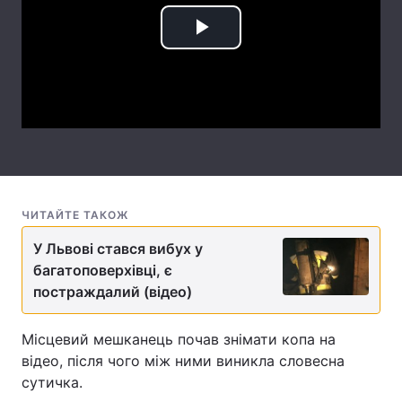
Лонгріди
Play
Video
Відео з Youtube
Статті
Інтерв'ю
Думки
Архів
Вакансії
Контакти
ЧИТАЙТЕ ТАКОЖ
Послуги
У Львові стався вибух у
багатоповерхівці, є
постраждалий (відео)
Місцевий мешканець почав знімати копа на
відео, після чого між ними виникла словесна
сутичка.