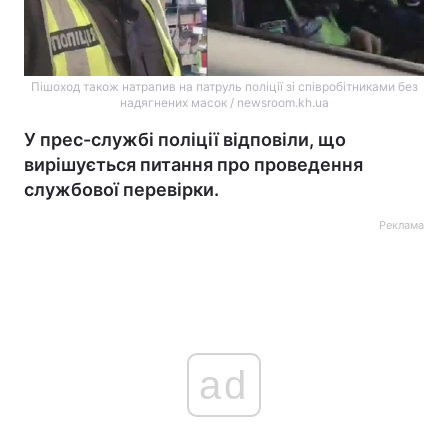
Пішоход також натрапив на патруль поліції зі співробітниками без
надягнених масок / newsroom.kh.ua
У прес-службі поліції відповіли, що
вирішується питання про проведення
службової перевірки.
Реклама
ad