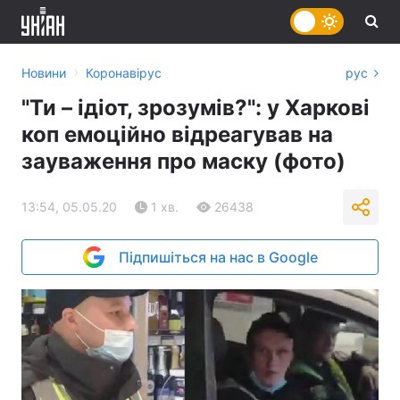
›
Новини
Коронавірус
рус
"Ти – ідіот, зрозумів?": у Харкові
коп емоційно відреагував на
зауваження про маску (фото)
13:54, 05.05.20
1 хв.
26438
Підпишіться на нас в Google