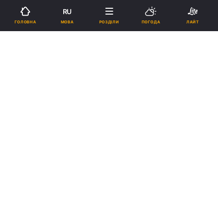
RU
Підпишіться на нас в Google
МОВА
ГОЛОВНА
РОЗДІЛИ
ПОГОДА
ЛАЙТ
У психлікарні 11 нових інфікованих коронавірусом / фото УНІАН
Виявлені за добу випадки хвороби COVID-19
у психлікарні становлять половину
кількості нових заражень в області.
Реклама