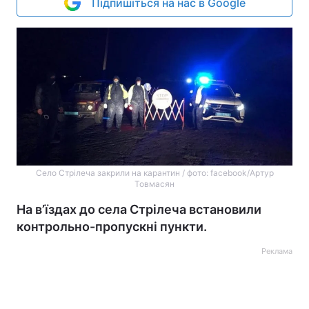
Підпишіться на нас в Google
Село Стрілеча закрили на карантин / фото: facebook/Артур
Товмасян
На в’їздах до села Стрілеча встановили
контрольно-пропускні пункти.
Реклама