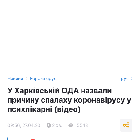
›
Новини
Коронавірус
рус
У Харківській ОДА назвали
причину спалаху коронавірусу у
психлікарні (відео)
09:56, 27.04.20
2 хв.
15548