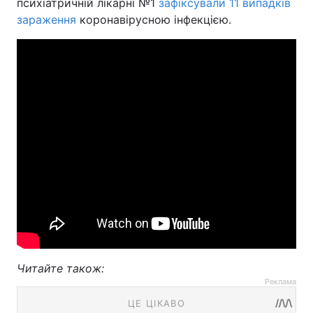
психіатричній лікарні №1
зафіксували 11 випадків
зараження
коронавірусною інфекцією.
Читайте також:
Реклама