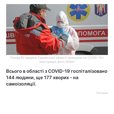
Понад 80 медиків Харківської області захворіли на СOVID-19 /
Ілюстрація, фото УНІАН
Всього в області з COVID-19 госпіталізовано
144 людини, ще 177 хворих - на
самоізоляції.
Реклама