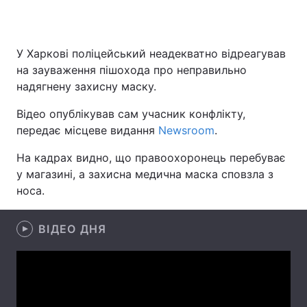
У Харкові поліцейський неадекватно відреагував
Головна
Війна
на зауваження пішохода про неправильно
надягнену захисну маску.
Україна
Політика
Відео опублікував сам учасник конфлікту,
Економіка
Світ
передає місцеве видання
Newsroom
.
Спорт
Наука
На кадрах видно, що правоохоронець перебуває
у магазині, а захисна медична маска сповзла з
Техно і зв'язок
Лайт
носа.
Зброя
Інциденти
ВІДЕО ДНЯ
Здоров'я
Туризм
Цікавинки
Погода
Екологія
Регіони