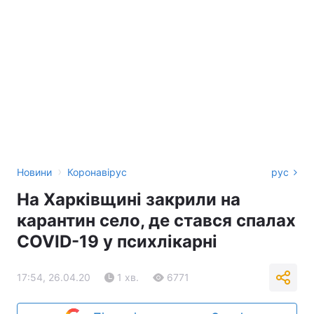
›
Новини
Коронавірус
рус
На Харківщині закрили на
карантин село, де стався спалах
COVID-19 у психлікарні
17:54, 26.04.20
1 хв.
6771