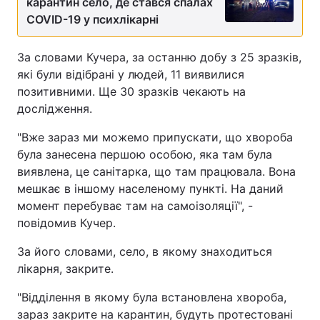
карантин село, де стався спалах
COVID-19 у психлікарні
За словами Кучера, за останню добу з 25 зразків,
які були відібрані у людей, 11 виявилися
позитивними. Ще 30 зразків чекають на
дослідження.
"Вже зараз ми можемо припускати, що хвороба
була занесена першою особою, яка там була
виявлена, це санітарка, що там працювала. Вона
мешкає в іншому населеному пункті. На даний
момент перебуває там на самоізоляції", -
повідомив Кучер.
За його словами, село, в якому знаходиться
лікарня, закрите.
"Відділення в якому була встановлена хвороба,
зараз закрите на карантин, будуть протестовані