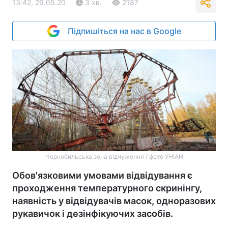
13:42, 29.05.20
3 хв.
2187
Підпишіться на нас в Google
Чорнобильська зона відчуження / фото УНІАН
Обов'язковими умовами відвідування є
проходження температурного скринінгу,
наявність у відвідувачів масок, одноразових
рукавичок і дезінфікуючих засобів.