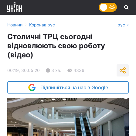
›
Новини
Коронавірус
рус
Столичні ТРЦ сьогодні
відновлюють свою роботу
(відео)
00:19, 30.05.20
3 хв.
4336
Підпишіться на нас в Google