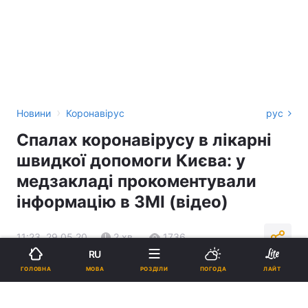
›
Новини
Коронавірус
рус
Спалах коронавірусу в лікарні
швидкої допомоги Києва: у
медзакладі прокоментували
інформацію в ЗМІ (відео)
11:23, 29.05.20
2 хв.
1736
RU
МОВА
ГОЛОВНА
РОЗДІЛИ
ПОГОДА
ЛАЙТ
Підпишіться на нас в Google