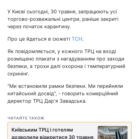
У Києві сьогодні, 30 травня, запрацюють усі
торгово-розважальні центри, раніше закриті
через початок карантину.
Головна
Війна
Про це йдеться в сюжеті
ТСН
.
Україна
Політика
Як повідомляється, у кожного ТРЦ на вході
Економіка
Світ
розміщено плакати з нагадуванням про заходи
безпеки, а трохи далі охорона і температурний
Спорт
Наука
скринінг.
Техно і зв'язок
Лайт
"Ми встановили рамки безпеки. Ми перейняли
китайський досвід", - говорить комерційний
Зброя
Інциденти
директор ТРЦ Дар'я Завадська.
Здоров'я
Туризм
ЧИТАЙТЕ ТАКОЖ
Цікавинки
Погода
Київським ТРЦ і готелям
Екологія
Регіони
дозволили відкритися 30 травня,