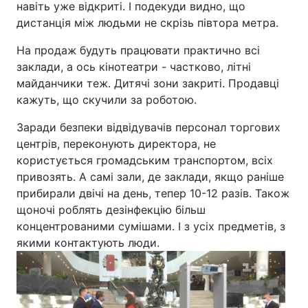
навіть уже відкриті. І подекуди видно, що
дистанція між людьми не скрізь півтора метра.
На продаж будуть працювати практично всі
заклади, а ось кінотеатри - частково, літні
майданчики теж. Дитячі зони закриті. Продавці
кажуть, що скучили за роботою.
Заради безпеки відвідувачів персонал торгових
центрів, переконують директора, не
користується громадським транспортом, всіх
привозять. А самі зали, де заклади, якщо раніше
прибирали двічі на день, тепер 10-12 разів. Також
щоночі роблять дезінфекцію більш
концентрованими сумішами. І з усіх предметів, з
якими контактують люди.