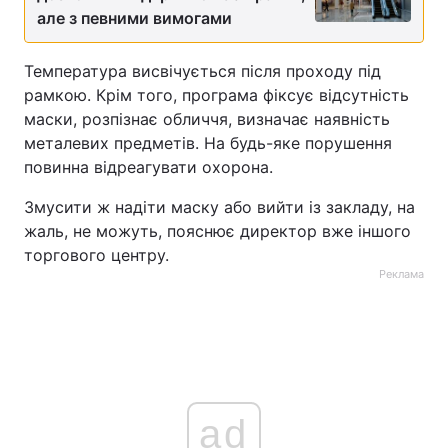
але з певними вимогами
Лонгріди
Температура висвічується після проходу під
рамкою. Крім того, програма фіксує відсутність
Відео з Youtube
Статті
маски, розпізнає обличчя, визначає наявність
Інтерв'ю
Думки
металевих предметів. На будь-яке порушення
повинна відреагувати охорона.
Архів
Вакансії
Змусити ж надіти маску або вийти із закладу, на
Контакти
жаль, не можуть, пояснює директор вже іншого
торгового центру.
Послуги
Реклама
ad