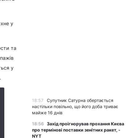
ихне у
ести та
іпажів
ться у
.
18:57
Супутник Сатурна обертається
настільки повільно, що його доба триває
майже 16 днів
18:56
Захід проігнорував прохання Києва
про термінові поставки зенітних ракет, -
NYT