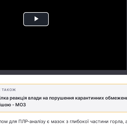
Play
Video
Е ТАКОЖ
ілка реакція влади на порушення карантинних обмежен
ішою - МОЗ
лом для ПЛР-аналізу є мазок з глибокої частини горла, 