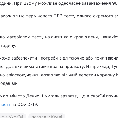
години. При цьому можливе одночасне завантаження 96 
також опцію термінового ПЛР-тесту одного окремого з
о матеріалом тесту на антитіла є кров з вени, швидкіс
 годину.
оже забезпечити і потреби відлітаючих або прилітаюч
ої довідки вимагатиме країна прильоту. Наприклад, Туні
но авіасполучення, дозволяє вільний перетин кордону і
одав він.
м’єр-міністр Денис Шмигаль заявляє, що в Україні почи
ності
на COVID-19.
с в Україні
погода у Києві