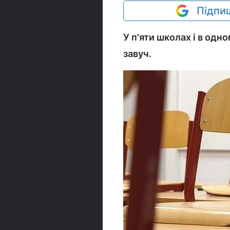
Підпиш
У п'яти школах і в одно
завуч.