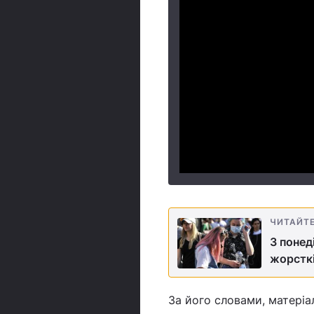
ЧИТАЙТ
З понед
жорстк
За його словами, матеріа