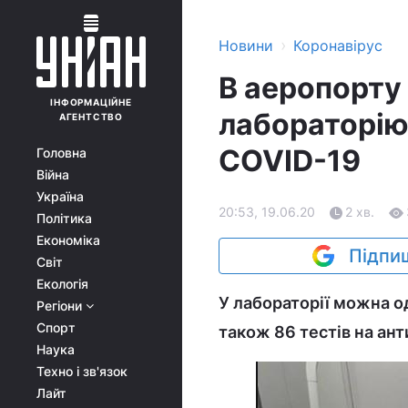
›
Новини
Коронавірус
В аеропорту
ІНФОРМАЦІЙНЕ
лабораторію
АГЕНТСТВО
COVID-19
Головна
Війна
Україна
20:53, 19.06.20
2 хв.
Політика
Економіка
Підпиш
Світ
Екологія
У лабораторії можна о
Регіони
Спорт
також 86 тестів на ант
Наука
Техно і зв'язок
Лайт