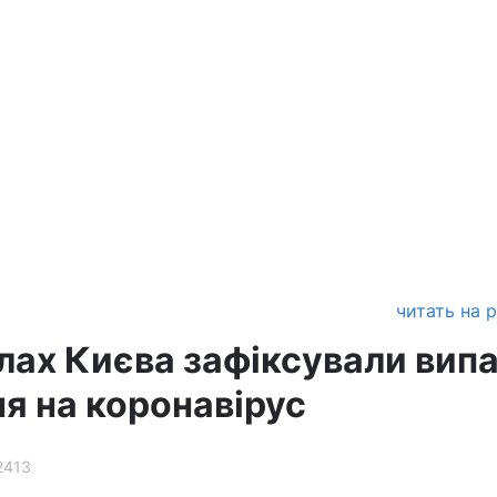
читать на 
лах Києва зафіксували вип
я на коронавірус
2413