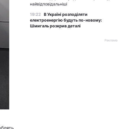
найвідповідальніші
19:22
В Україні розподіляти
електроенергію будуть по-новому:
Шмигаль розкрив деталі
Реклама
облять