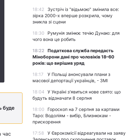
18:42
Зустріч із "відьмою" змінила все:
зірка 2000-х вперше розкрила, чому
зникла зі сцени
18:30
Румунія змінює течію Дунаю: для
чого вона це робить
18:22
Податкова служба передасть
Міноборони дані про чоловіків 18–60
років: що вирішив уряд
18:17
У Польщі анонсували плани з
масової депортації українців, - ЗМІ
18:04
У Україні з'явиться нове свято: що
будуть відзначати 8 серпня
ь буде
18:00
Гороскоп на 7 серпня за картами
Таро: Водоліям - вибір, Близнюкам -
прискорення
17:58
У Єврокомісії відреагували на заяву
а час
Зеленського про скорочення поставок