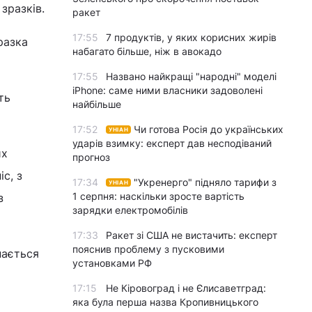
зразків.
ракет
17:55
7 продуктів, у яких корисних жирів
разка
набагато більше, ніж в авокадо
17:55
Названо найкращі "народні" моделі
iPhone: саме ними власники задоволені
ть
найбільше
17:52
Чи готова Росія до українських
УНІАН
ударів взимку: експерт дав несподіваний
их
прогноз
с, з
17:34
"Укренерго" підняло тарифи з
УНІАН
1 серпня: наскільки зросте вартість
з
зарядки електромобілів
17:33
Ракет зі США не вистачить: експерт
пояснив проблему з пусковими
нається
установками РФ
17:15
Не Кіровоград і не Єлисаветград:
яка була перша назва Кропивницького