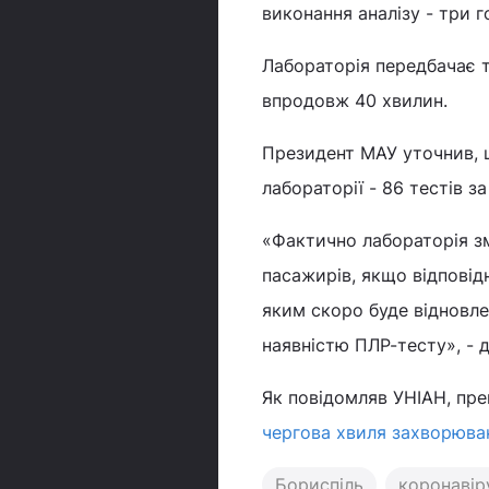
виконання аналізу - три 
Лабораторія передбачає 
впродовж 40 хвилин.
Президент МАУ уточнив, щ
лабораторії - 86 тестів за
«Фактично лабораторія зм
пасажирів, якщо відповідн
яким скоро буде відновле
наявністю ПЛР-тесту», - д
Як повідомляв УНІАН, пре
чергова хвиля захворюва
Бориспіль
коронавіру