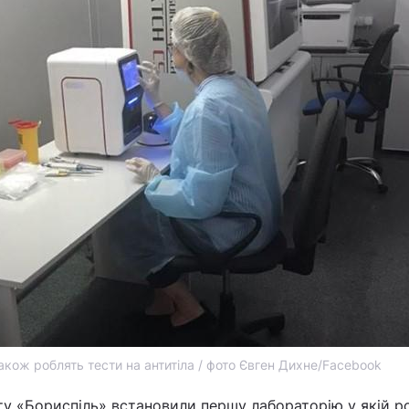
також роблять тести на антитіла / фото Євген Дихне/Facebook
у «Бориспіль» встановили першу лабораторію у якій р