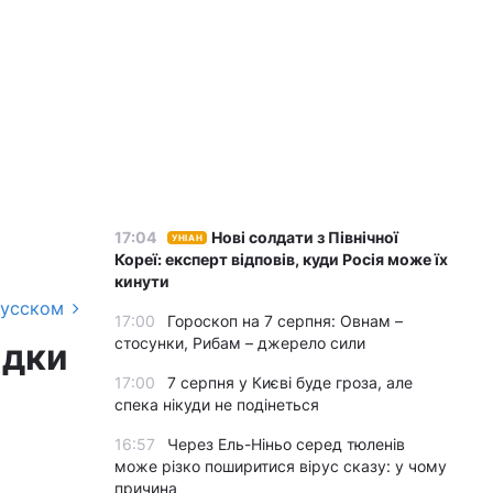
17:04
Нові солдати з Північної
УНІАН
Кореї: експерт відповів, куди Росія може їх
кинути
русском
17:00
Гороскоп на 7 серпня: Овнам –
стосунки, Рибам – джерело сили
адки
17:00
7 серпня у Києві буде гроза, але
спека нікуди не подінеться
16:57
Через Ель-Ніньо серед тюленів
може різко поширитися вірус сказу: у чому
причина