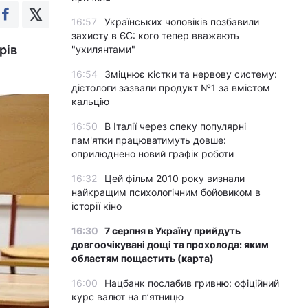
16:57
Українських чоловіків позбавили
захисту в ЄС: кого тепер вважають
рів
"ухилянтами"
16:54
Зміцнює кістки та нервову систему:
дієтологи зазвали продукт №1 за вмістом
кальцію
16:50
В Італії через спеку популярні
пам'ятки працюватимуть довше:
оприлюднено новий графік роботи
16:32
Цей фільм 2010 року визнали
найкращим психологічним бойовиком в
історії кіно
16:30
7 серпня в Україну прийдуть
довгоочікувані дощі та прохолода: яким
областям пощастить (карта)
16:00
Нацбанк послабив гривню: офіційний
курс валют на п’ятницю