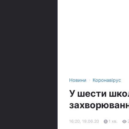
›
Новини
Коронавірус
У шести шко
захворюванн
16:20, 19.06.20
1 хв.