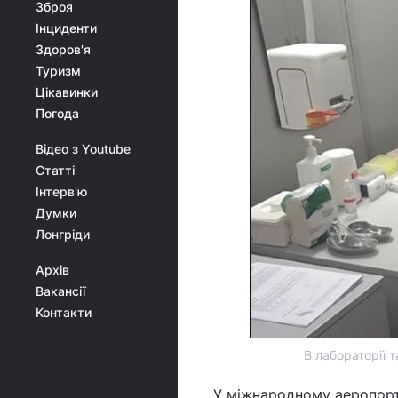
Зброя
Інциденти
Здоров'я
Туризм
Цікавинки
Погода
Відео з Youtube
Статті
Інтерв'ю
Думки
Лонгріди
Архів
Вакансії
Контакти
В лабораторії 
У міжнародному аеропорт