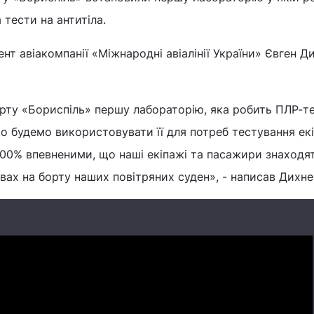
 тести на антитіла.
нт авіакомпанії «Міжнародні авіалінії України» Євген Д
рту «Бориспіль» першу лабораторію, яка робить ПЛР-т
що будемо використовувати її для потреб тестування ек
00% впевненими, що наші екіпажі та пасажири знаходя
ах на борту наших повітряних суден», - написав Дихне