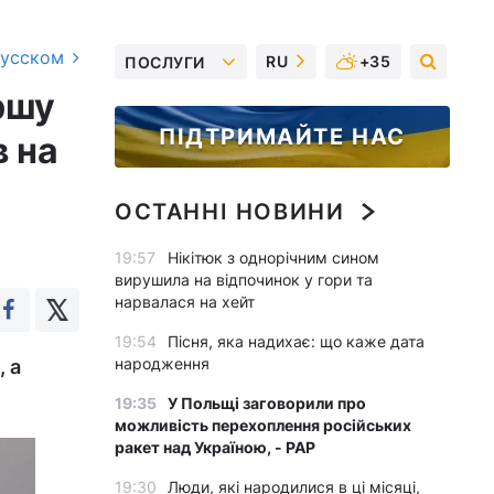
русском
RU
+35
ПОСЛУГИ
ршу
ПІДТРИМАЙТЕ НАС
 на
ОСТАННІ НОВИНИ
19:57
Нікітюк з однорічним сином
вирушила на відпочинок у гори та
нарвалася на хейт
19:54
Пісня, яка надихає: що каже дата
народження
 а
19:35
У Польщі заговорили про
можливість перехоплення російських
ракет над Україною, - PAP
19:30
Люди, які народилися в ці місяці,