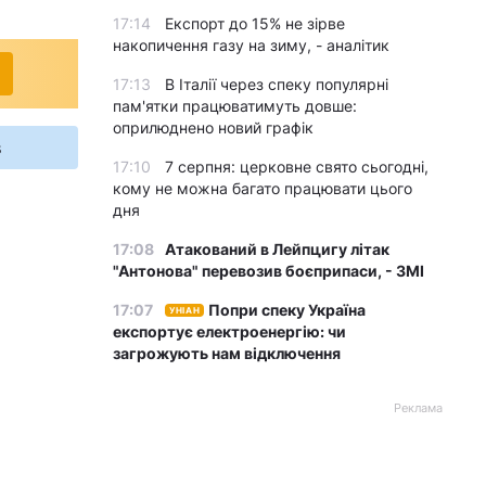
17:14
Експорт до 15% не зірве
накопичення газу на зиму, - аналітик
17:13
В Італії через спеку популярні
пам'ятки працюватимуть довше:
оприлюднено новий графік
s
17:10
7 серпня: церковне свято сьогодні,
кому не можна багато працювати цього
дня
17:08
Атакований в Лейпцигу літак
"Антонова" перевозив боєприпаси, - ЗМІ
17:07
Попри спеку Україна
УНІАН
експортує електроенергію: чи
загрожують нам відключення
Реклама