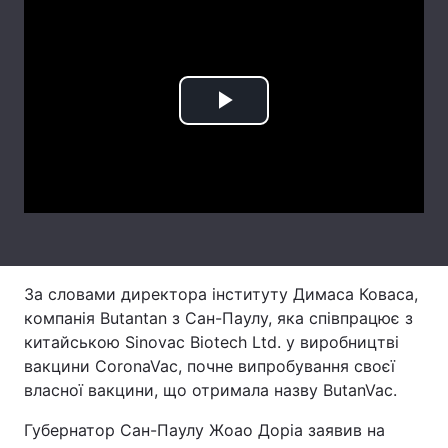
Лонгріди
Відео з Youtube
Статті
Play
Інтерв'ю
Думки
Video
Архів
Вакансії
Контакти
Послуги
За словами директора інституту Димаса Коваса,
компанія Butantan з Сан-Паулу, яка співпрацює з
китайською Sinovac Biotech Ltd. у виробництві
вакцини CoronaVac, почне випробування своєї
власної вакцини, що отримала назву ButanVac.
Губернатор Сан-Паулу Жоао Доріа заявив на