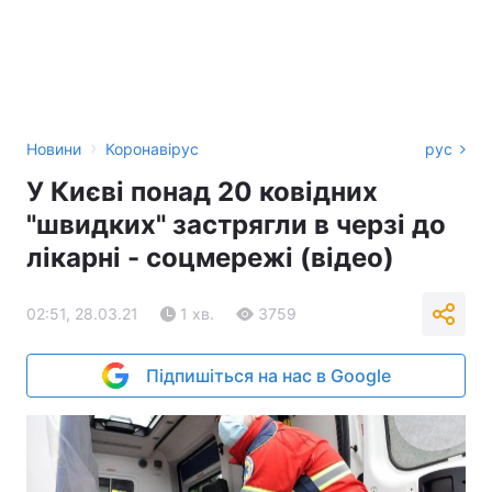
›
Новини
Коронавірус
рус
У Києві понад 20 ковідних
"швидких" застрягли в черзі до
лікарні - соцмережі (відео)
02:51, 28.03.21
1 хв.
3759
Підпишіться на нас в Google