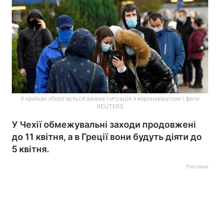
У країнах зберігається важка ситуація з коронавірусом \ фото
REUTERS
У Чехії обмежувальні заходи продовжені
до 11 квітня, а в Греції вони будуть діяти до
5 квітня.
Реклама