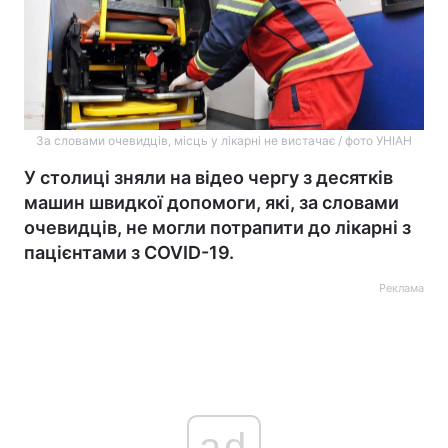
За словами очевидців, місць у лікарні не вистачає / фото УНІАН
У столиці зняли на відео чергу з десятків
машин швидкої допомоги, які, за словами
очевидців, не могли потрапити до лікарні з
пацієнтами з COVID-19.
Реклама
ad