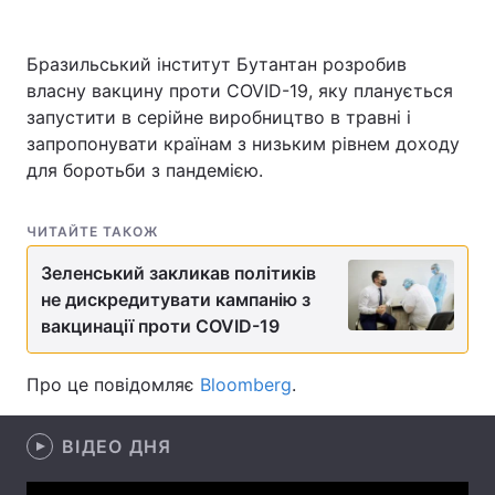
Бразильський інститут Бутантан розробив
власну вакцину проти COVID-19, яку планується
Головна
Війна
запустити в серійне виробництво в травні і
запропонувати країнам з низьким рівнем доходу
Україна
Політика
для боротьби з пандемією.
Економіка
Світ
ЧИТАЙТЕ ТАКОЖ
Спорт
Наука
Зеленський закликав політиків
Техно і зв'язок
Лайт
не дискредитувати кампанію з
вакцинації проти COVID-19
Зброя
Інциденти
Про це повідомляє
Bloomberg
.
Здоров'я
Туризм
Цікавинки
Погода
ВІДЕО ДНЯ
Екологія
Регіони