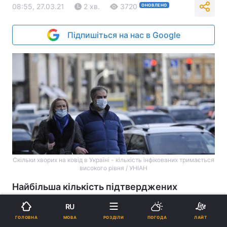
08:55, 27.03.21
2 хв.
3720
ОНОВЛЕНО
Підпишіться на нас в Google
Скільки хворих на ковід в Україні - кількість інфікованих тримається
високого рівня / УНІАН
Найбільша кількість підтверджених
випадків за останню добу зареєстрована у
RU
Львівській області. У Києві минулої доби
МОВА
ГОЛОВНА
РОЗДІЛИ
ПОГОДА
ЛАЙТ
коронавірусну хворобу виявили у 1226 осіб.