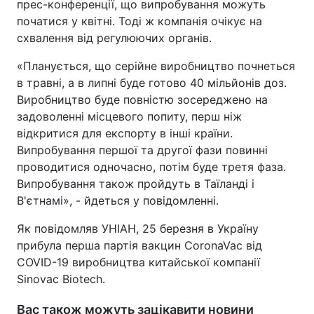
прес-конференції, що випробування можуть
початися у квітні. Тоді ж компанія очікує на
Тема оформлення
схвалення від регулюючих органів.
«Планується, що серійне виробництво почнеться
в травні, а в липні буде готово 40 мільйонів доз.
Виробництво буде повністю зосереджено на
задоволенні місцевого попиту, перш ніж
відкритися для експорту в інші країни.
Випробування першої та другої фази повинні
проводитися одночасно, потім буде третя фаза.
Випробування також пройдуть в Таїланді і
В'єтнамі», - йдеться у повідомленні.
Як повідомляв УНІАН, 25 березня в Україну
прибула перша партія вакцин CoronaVac від
COVID-19 виробництва китайської компанії
Sinovac Biotech.
Вас також можуть зацікавити новини