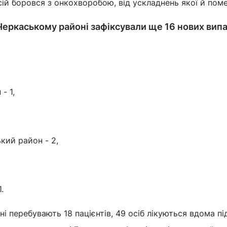
сій боровся з онкохворобою, від ускладнень якої й поме
 Черкаському районі зафіксували ще 16 нових випа
- 1,
кий район - 2,
.
і перебувають 18 пацієнтів, 49 осіб лікуються вдома пі