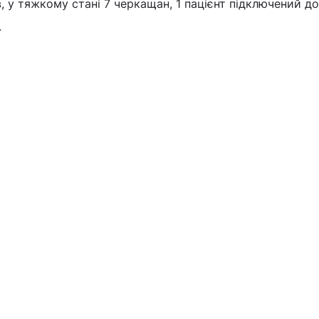
в, у тяжкому стані 7 черкащан, 1 пацієнт підключений д
.