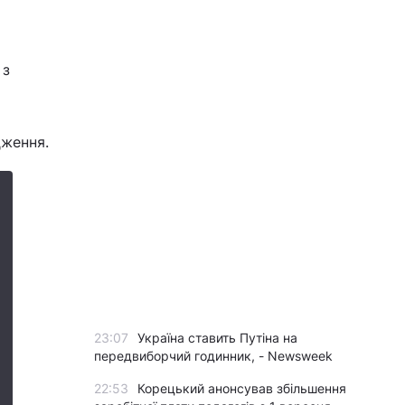
 з
дження.
23:07
Україна ставить Путіна на
передвиборчий годинник, - Newsweek
22:53
Корецький анонсував збільшення