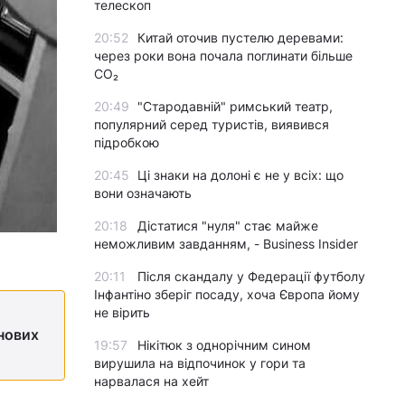
телескоп
20:52
Китай оточив пустелю деревами:
через роки вона почала поглинати більше
CO₂
20:49
"Стародавній" римський театр,
популярний серед туристів, виявився
підробкою
20:45
Ці знаки на долоні є не у всіх: що
вони означають
20:18
Дістатися "нуля" стає майже
неможливим завданням, - Business Insider
20:11
Після скандалу у Федерації футболу
Інфантіно зберіг посаду, хоча Європа йому
не вірить
 нових
19:57
Нікітюк з однорічним сином
вирушила на відпочинок у гори та
нарвалася на хейт