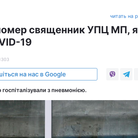
читать на 
помер священник УПЦ МП, 
VID-19
1303
іться на нас в Google
 госпіталізували з пневмонією.