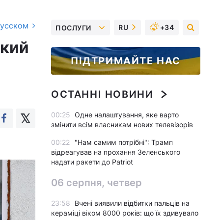
русском
RU
+34
ПОСЛУГИ
який
ПІДТРИМАЙТЕ НАС
ОСТАННІ НОВИНИ
00:25
Одне налаштування, яке варто
змінити всім власникам нових телевізорів
00:22
"Нам самим потрібні": Трамп
відреагував на прохання Зеленського
надати ракети до Patriot
06 серпня, четвер
23:58
Вчені виявили відбитки пальців на
кераміці віком 8000 років: що їх здивувало