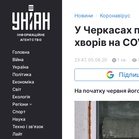
›
Новини
Коронавірус
У Черкасах 
ІНФОРМАЦІЙНЕ
хворів на CO
АГЕНТСТВО
Головна
Війна
23:47, 05.06.20
1 хв.
Україна
Підпиш
Політика
Економіка
Світ
На початку червня його
Екологія
Регіони
Спорт
Наука
Техно і зв'язок
Лайт