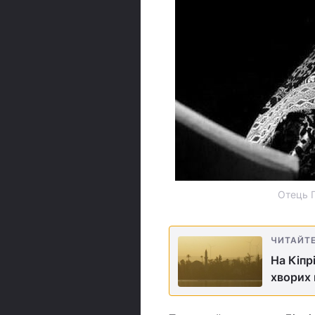
Отець Г
ЧИТАЙТ
На Кіпр
хворих 