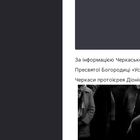
За інформацією Черкаської
Пресвятої Богородиці «Ус
Черкаси протоієрея Діоніс