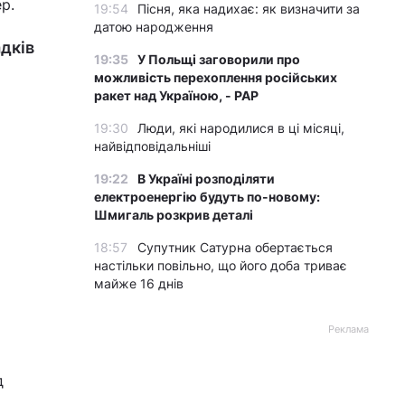
р.
19:54
Пісня, яка надихає: як визначити за
датою народження
дків
19:35
У Польщі заговорили про
можливість перехоплення російських
ракет над Україною, - PAP
19:30
Люди, які народилися в ці місяці,
найвідповідальніші
19:22
В Україні розподіляти
електроенергію будуть по-новому:
Шмигаль розкрив деталі
18:57
Супутник Сатурна обертається
настільки повільно, що його доба триває
майже 16 днів
Реклама
д