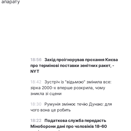
о апарату
18:56
Захід проігнорував прохання Києва
про термінові поставки зенітних ракет, -
NYT
18:42
Зустріч із "відьмою" змінила все:
зірка 2000-х вперше розкрила, чому
зникла зі сцени
18:30
Румунія змінює течію Дунаю: для
чого вона це робить
18:22
Податкова служба передасть
Міноборони дані про чоловіків 18–60