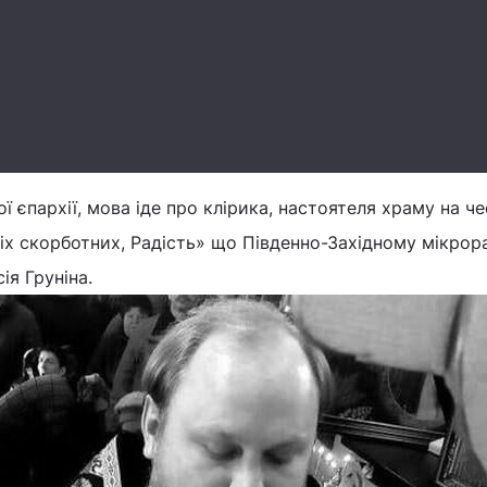
 єпархії, мова іде про клірика, настоятеля храму на че
іх скорботних, Радість» що Південно-Західному мікрора
ія Груніна.