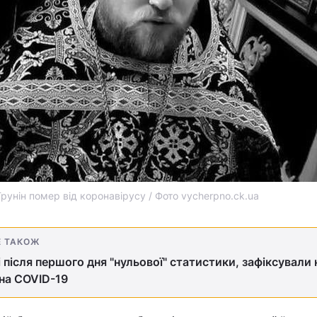
рунін помер від коронавірусу / Фото vycherpno.ck.ua
Е ТАКОЖ
і після першого дня "нульової" статистики, зафіксували
на COVID-19