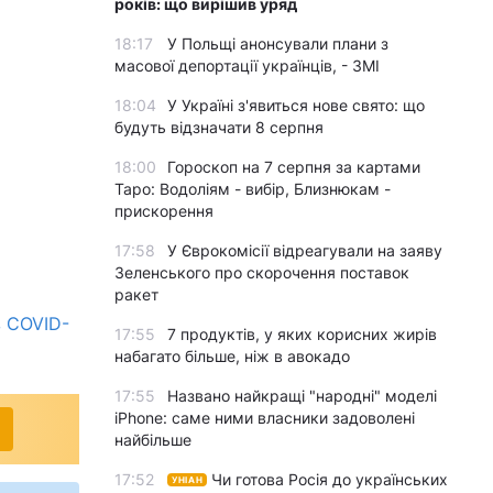
років: що вирішив уряд
18:17
У Польщі анонсували плани з
масової депортації українців, - ЗМІ
18:04
У Україні з'явиться нове свято: що
будуть відзначати 8 серпня
18:00
Гороскоп на 7 серпня за картами
Таро: Водоліям - вибір, Близнюкам -
прискорення
17:58
У Єврокомісії відреагували на заяву
Зеленського про скорочення поставок
ракет
в COVID-
17:55
7 продуктів, у яких корисних жирів
набагато більше, ніж в авокадо
17:55
Названо найкращі "народні" моделі
iPhone: саме ними власники задоволені
найбільше
17:52
Чи готова Росія до українських
УНІАН