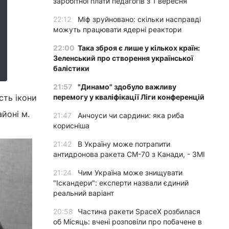
заробітної плати педагогів з 1 вересня
22:12
Міф зруйновано: скільки насправді
можуть працювати ядерні реактори
22:00
Така зброя є лише у кількох країн:
Зеленський про створення української
балістики
21:57
"Динамо" здобуло важливу
сть ікони
перемогу у кваліфікації Ліги конференцій
йоні м.
21:47
Анчоуси чи сардини: яка риба
корисніша
21:42
В Україну може потрапити
антидронова ракета CM-70 з Канади, - ЗМІ
21:24
Чим Україна може знищувати
"Іскандери": експерти назвали єдиний
реальний варіант
20:58
Частина ракети SpaceX розбилася
об Місяць: вчені розповіли про побачене в