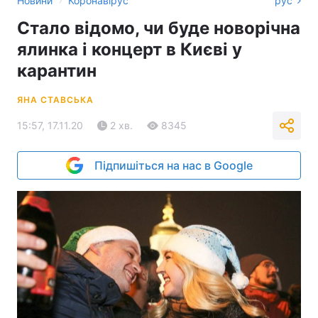
Новини
Коронавірус
рус
Стало відомо, чи буде новорічна
ялинка і концерт в Києві у
карантин
ЯНА СТАВСЬКА
15:57, 17.11.20
2 хв.
8345
Підпишіться на нас в Google