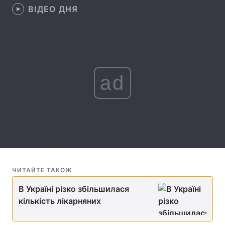
ВІДЕО ДНЯ
Лонгріди
Відео з Youtube
Статті
Інтерв'ю
Думки
ad
Архів
Вакансії
Контакти
Послуги
ЧИТАЙТЕ ТАКОЖ
В Україні різко збільшилася
кількість лікарняних