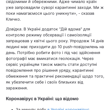
свідомими й обережними. Адже чимало країн
уже запровадили суворі карантинні заходи. Ми ж
поки намагаємося цього уникнути», - сказав
Кличко.
Довідка
. В Україні додаток "Дій вдома" для
контролю режиму обсервації і самоізоляції
запрацював у квітні цього року. Упродовж 14 днів
людині має приходити до 10 push-повідомлень на
день. Потрібно робити фото і під час здійснення
фотографії має вмикатися геолокація. Через
сервіс українцям також мають стати доступні
повідомлення про рішення уряду, карантинні
обмеження та практичні рекомендації щодо того,
як убезпечити себе і своїх близьких від
зараження.
Коронавірус в Україні: що відомо
За минулу добу
в Україні коронавірус