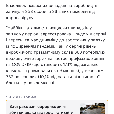
Внаслідок нещасних випадків на виробництві
Тема оформлення
загинули 253 особи, а 26 з них померли від
коронавірусу.
"Найбільша кількість нещасних випадків у
звітному періоді зареєстрована Фондом у серпні
і вересні та має динаміку до зростання у зв’язку
із поширенням пандемії. Так, у серпні рівень
виробничого травматизму склав 660 потерпілих,
враховуючи хворих на гостре профзахворювання
на COVID-19 (що становить 17,1% від загальної
кількості травмованих за 9 місяців), у вересні –
737 потерпілих (19,1% від загальної кількості)", -
йдеться у повідомленні.
ЧИТАЙТЕ ТАКОЖ
Застраховані середньорічні
збитки від катастроф і стихій у