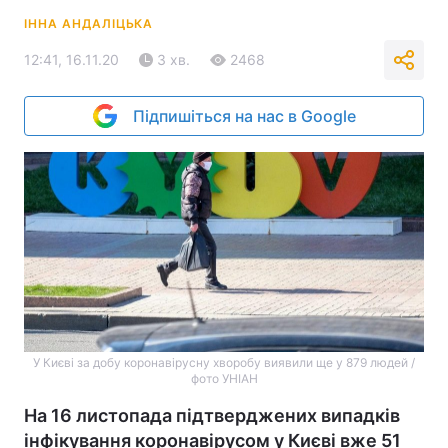
ІННА АНДАЛІЦЬКА
12:41, 16.11.20
3 хв.
2468
Підпишіться на нас в Google
У Києві за добу коронавірусну хворобу виявили ще у 879 людей /
фото УНІАН
На 16 листопада підтверджених випадків
інфікування коронавірусом у Києві вже 51