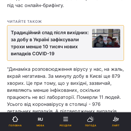
під час онлайн-брифінгу.
ЧИТАЙТЕ ТАКОЖ
Традиційний спад після вихідних:
за добу в Україні зафіксували
трохи менше 10 тисяч нових
випадків COVID-19
"Динаміка розповсюдження вірусу у нас, на жаль,
вкрай негативна. За минулу добу в Києві ще 879
хворих. Це при тому, що у вихідні, зазвичай,
виявляють менше інфікованих, оскільки
працюють не всі лабораторії. Померли 11 людей.
Усього від коронавірусу в столиці - 976
летальних випадків. А підтверджених випадків
захворювання на сьогодні вже 51 499", - зазначив
RU
він.
МОВА
ГОЛОВНА
РОЗДІЛИ
ПОГОДА
ЛАЙТ