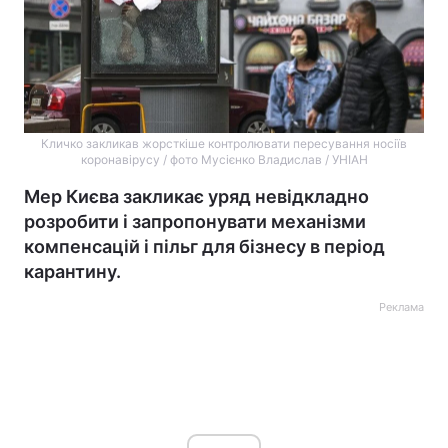
Кличко закликав жорсткіше контролювати пересування носіїв
коронавірусу / фото Мусієнко Владислав / УНІАН
Мер Києва закликає уряд невідкладно
розробити і запропонувати механізми
компенсацій і пільг для бізнесу в період
карантину.
Реклама