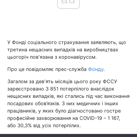
Головна
Війна
Україна
Політика
У Фонді соціального страхування заявляють, що
третина нещасних випадків на виробництвах
Економіка
Світ
цьогоріч пов'язана з коронавірусом.
Спорт
Наука
Про це повідомляє прес-служба
Фонду
.
Техно і зв'язок
Лайт
Загалом за дев'ять місяців цього року ФССУ
зареєстровано 3 851 потерпілого внаслідок
Зброя
Інциденти
нещасних випадків, які стались під час виконання
посадових обов’язків. З них медичних і інших
Здоров'я
Туризм
працівників, у яких було діагностовано гостре
професійне захворювання на COVID-19 – 1 167,
Цікавинки
Погода
або 30,3% від усіх потерпілих.
Екологія
Регіони