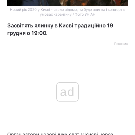
Новий рік 2020 у Києві - стало відомо, чи буде ялинка і концерт в
умовах карантину / Фото УНІАН
Засвітять ялинку в Києві традиційно 19
грудня о 19:00.
Реклама
ad
Організатори новорічних свят у Києві через