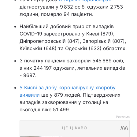
діагностували у 9 832 осіб, одужали 2 753
людини, померло 94 пацієнти.
Найбільший добовий приріст випадків
COVID-19 зареєстровано у Києві (879),
Дніпропетровській (847), Запорізькій (807),
Київській (648) та Одеській (633) областях.
З початку пандемії захворіли 545 689 осіб,
з них 244 197 одужали, летальних випадків
- 9697.
У Києві за добу коронавірусну хворобу
виявили
ще у 879 людей. Підтверджених
випадків захворювання у столиці на
сьогодні вже 51 499.
Реклама