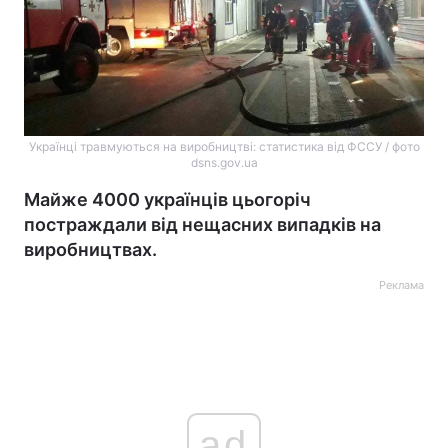
Українці травмуються на виробництві: статистика від ФССУ / фото
dsns.gov.ua
Майже 4000 українців цьогоріч
постраждали від нещасних випадків на
виробництвах.
Реклама
ad