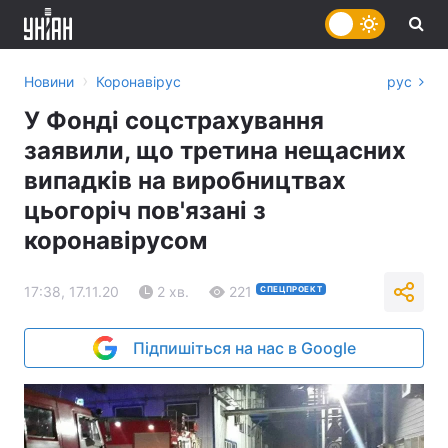
›
Новини
Коронавірус
рус
У Фонді соцстрахування
заявили, що третина нещасних
випадків на виробництвах
цьогоріч пов'язані з
коронавірусом
17:38, 17.11.20
2 хв.
221
СПЕЦПРОЕКТ
Підпишіться на нас в Google