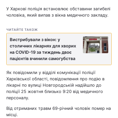
У Харкові поліція встановлює обставини загибелі
чоловіка, який випав з вікна медичного закладу.
Головна
Війна
ЧИТАЙТЕ ТАКОЖ
Україна
Політика
Вистрибували з вікон: у
столичних лікарнях для хворих
Економіка
Світ
на COVID-19 за тиждень двоє
Спорт
Наука
пацієнтів вчинили самогубства
Техно і зв'язок
Лайт
Як повідомили у відділі комунікації поліції
Харківської області, повідомлення про подію в
Зброя
Інциденти
лікарні по вулиці Новгородській надійшло до
поліції 25 жовтня близько 9:20 від медичного
Здоров'я
Туризм
персоналу.
Цікавинки
Погода
Від отриманих травм 69-річний чоловік помер на
місці.
Екологія
Регіони