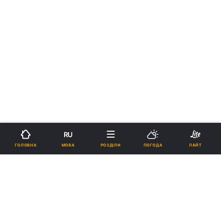
RU
МОВА
ГОЛОВНА
РОЗДІЛИ
ПОГОДА
ЛАЙТ
›
Новини
Коронавірус
рус
"Не відповідає логіці": лікарня в
Харкові відмовляється