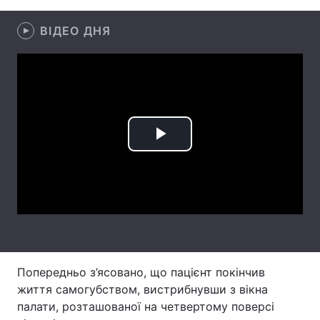
Лонгріди
ВІДЕО ДНЯ
Відео з Youtube
Статті
Інтерв'ю
Думки
Архів
Вакансії
Play
Контакти
Video
Послуги
Попередньо з’ясовано, що пацієнт покінчив
життя самогубством, вистрибнувши з вікна
палати, розташованої на четвертому поверсі