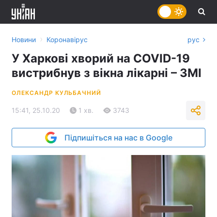
›
Новини
Коронавірус
рус
У Харкові хворий на COVID-19
вистрибнув з вікна лікарні – ЗМІ
ОЛЕКСАНДР КУЛЬБАЧНИЙ
15:41, 25.10.20
1 хв.
3743
Підпишіться на нас в Google