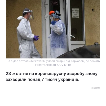
На відео потрапили жахливі умови лікарні під Харковом, де лежать
госпіталізовані COVID-19
23 жовтня на коронавірусну хворобу знову
захворіли понад 7 тисяч українців.
Реклама