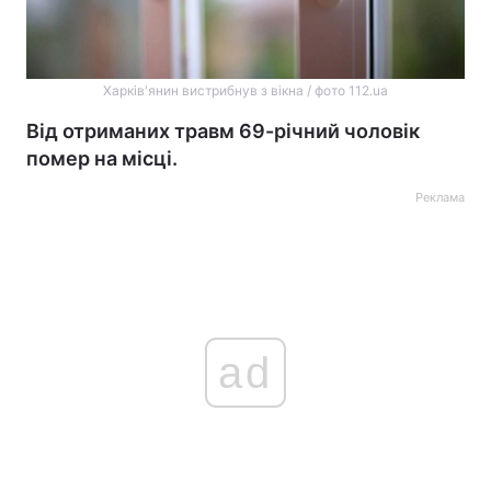
Харків'янин вистрибнув з вікна / фото 112.ua
Від отриманих травм 69-річний чоловік
помер на місці.
Реклама
ad