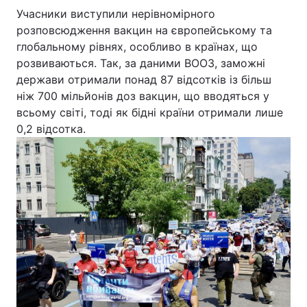
Учасники виступили нерівномірного
Відео з Youtube
Статті
розповсюдження вакцин на європейському та
глобальному рівнях, особливо в країнах, що
Інтерв'ю
Думки
розвиваються. Так, за даними ВООЗ, заможні
держави отримали понад 87 відсотків із більш
Архів
Вакансії
ніж 700 мільйонів доз вакцин, що вводяться у
всьому світі, тоді як бідні країни отримали лише
Контакти
0,2 відсотка.
ПОСЛУГИ
Реклама на сайті
Фотобанк
Моніторинг
Пресцентр