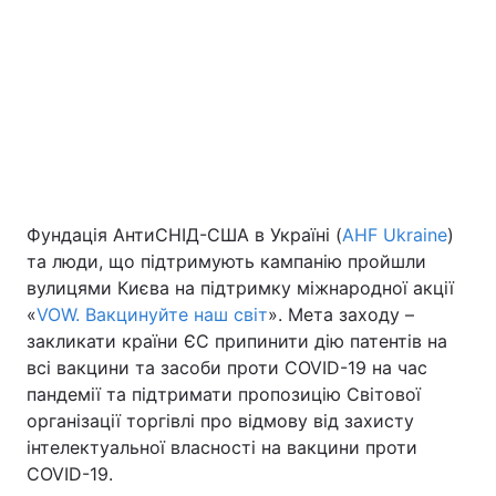
Київ
Львів
Дніпро
Харків
Одеса
Фундація АнтиСНІД-США в Україні (
Спорт
Наука
AHF Ukraine
)
та люди, що підтримують кампанію пройшли
вулицями Києва на підтримку міжнародної акції
Техно і зв'язок
Лайт
«
VOW. Вакцинуйте наш світ
». Мета заходу –
закликати країни ЄС припинити дію патентів на
Зброя
Інциденти
всі вакцини та засоби проти COVID-19 на час
пандемії та підтримати пропозицію Світової
Здоров'я
Туризм
організації торгівлі про відмову від захисту
інтелектуальної власності на вакцини проти
Цікавинки
Погода
COVID-19.