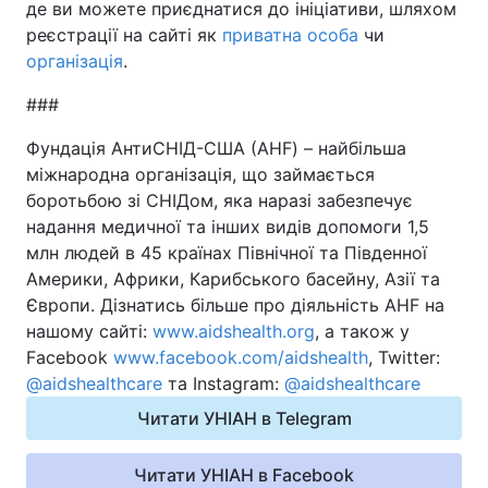
де ви можете приєднатися до ініціативи, шляхом
реєстрації на сайті як
приватна особа
чи
організація
.
###
Фундація АнтиСНІД-США
(AHF) – найбільша
міжнародна організація, що займається
боротьбою зі СНІДом, яка наразі забезпечує
надання медичної та інших видів допомоги 1,5
млн людей в 45 країнах Північної та Південної
Америки, Африки, Карибського басейну, Азії та
Європи. Дізнатись більше про діяльність AHF на
нашому сайті:
www.aidshealth.org
, а також у
Facebook
www.facebook.com/aidshealth
, Twitter:
@aidshealthcare
та Instagram:
@aidshealthcare
Читати УНІАН в Telegram
Читати УНІАН в Facebook