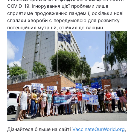
COVID-19. Ігнорування цієї проблеми лише
сприятиме продовженню пандемії, оскільки нові
спалахи хвороби є передумовою для розвитку
потенційних мутацій, стійких до вакцин.
Дізнайтеся більше на сайті
VaccinateOurWorld.org
,