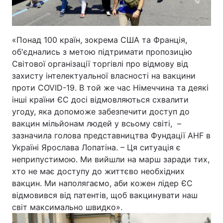
«Понад 100 країн, зокрема США та Франція,
об'єднались з метою підтримати пропозицію
Світової організації торгівлі про відмову від
захисту інтелектуальної власності на вакцини
проти COVID-19. В той же час Німеччина та деякі
інші країни ЄС досі відмовляються схвалити
угоду, яка допоможе забезпечити доступ до
вакцин мільйонам людей у всьому світі, –
зазначила голова представництва Фундації AHF в
Україні Ярослава Лопатіна. – Ця ситуація є
неприпустимою. Ми вийшли на марш заради тих,
хто не має доступу до життєво необхідних
вакцин. Ми наполягаємо, аби кожен лідер ЄС
відмовився від патентів, щоб вакцинувати наш
світ максимально швидко».