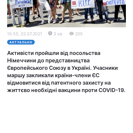
15:55, 02.07.2021
3 хв.
205
АКТУАЛЬНО
Активісти пройшли від посольства
Німеччини до представництва
Головна
Війна
Європейського Союзу в Україні. Учасники
маршу закликали країни-члени ЄС
Україна
Політика
відмовитися від патентного захисту на
життєво необхідні вакцини проти COVID-19.
Економіка
Світ
Екологія
РЕГІОНИ