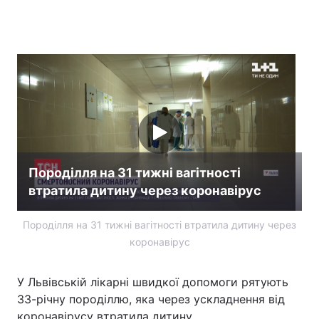
Головна
Війна
Україна
Політика
Економіка
Світ
Спорт
Наука
Породілля на 31 тижні вагітності
Техно і зв'язок
Лайт
втратила дитину через коронавірус
Зброя
Інциденти
Породілля на 31 тижні вагітності втратила дитину через
коронавірус
Здоров'я
Туризм
Цікавинки
Погода
У Львівській лікарні швидкої допомоги рятують
33-річну породіллю, яка через ускладнення від
Екологія
Регіони
коронавірусу втратила дитину.