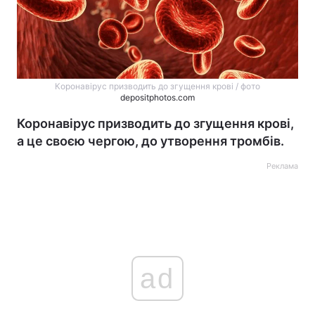
Коронавірус призводить до згущення крові / фото
depositphotos.com
Коронавірус призводить до згущення крові,
а це своєю чергою, до утворення тромбів.
Реклама
ad