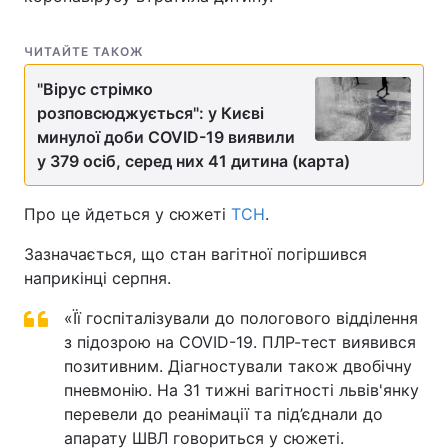
Лонгріди
ЧИТАЙТЕ ТАКОЖ
"Вірус стрімко
Відео з Youtube
Статті
розповсюджується": у Києві
минулої доби COVID-19 виявили
Інтерв'ю
Думки
у 379 осіб, серед них 41 дитина (карта)
Архів
Вакансії
Про це йдеться у сюжеті
ТСН
.
Контакти
Зазначається, що стан вагітної погіршився
Послуги
наприкінці серпня.
«Її госпіталізували до пологового відділення
з підозрою на COVID-19. ПЛР-тест виявився
позитивним. Діагностували також двобічну
пневмонію. На 31 тижні вагітності львів'янку
перевели до реанімації та під’єднали до
апарату ШВЛ говориться у сюжеті.