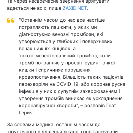
Та через несвоєчасне звернення врятувати
вдається не всіх, пише
ZAXID.NET
.
"Останнім часом до нас все частіше
потрапляють пацієнти, у яких ми
діагностуємо венозні тромбози, які
утворюються у глибоких і поверхневих
венах нижніх кінцівок, а
також мезентеріальний тромбоз, коли
тромб потрапляє у просвіт судин тонкої
кишки і спричиняє порушення
кровопостачання. Більшість таких пацієнтів
перехворіли на COVID-19, або коронавірусна
інфекція у них є супутнім захворюванням і
утворення тромбів виникає як ускладнення
коронавірусної хвороби", – розповів Гнат
Герич.
За словами медика, останнім часом до
хірургічного відділення лікарні госпіталізували