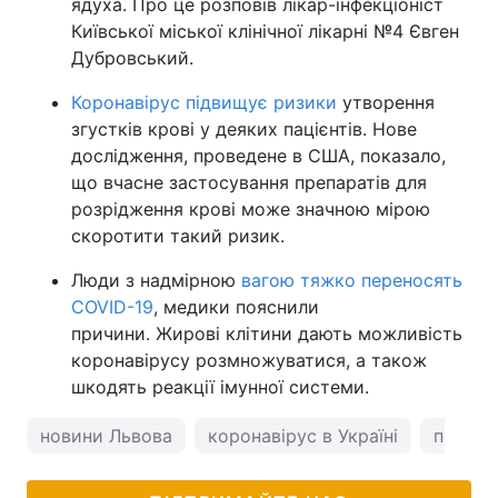
ядуха. Про це розповів лікар-інфекціоніст
Київської міської клінічної лікарні №4 Євген
Дубровський.
Коронавірус підвищує ризики
утворення
згустків крові у деяких пацієнтів. Нове
дослідження, проведене в США, показало,
що вчасне застосування препаратів для
розрідження крові може значною мірою
скоротити такий ризик.
Люди з надмірною
вагою тяжко переносять
COVID-19
, медики пояснили
причини. Жирові клітини дають можливість
коронавірусу розмножуватися, а також
шкодять реакції імунної системи.
новини Львова
коронавірус в Україні
погода