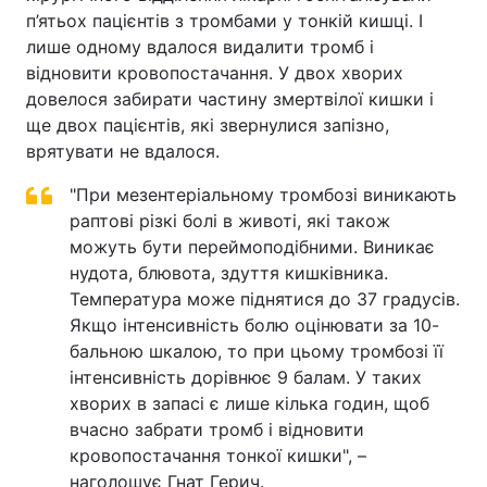
п’ятьох пацієнтів з тромбами у тонкій кишці. І
лише одному вдалося видалити тромб і
відновити кровопостачання. У двох хворих
довелося забирати частину змертвілої кишки і
ще двох пацієнтів, які звернулися запізно,
врятувати не вдалося.
"При мезентеріальному тромбозі виникають
раптові різкі болі в животі, які також
можуть бути переймоподібними. Виникає
нудота, блювота, здуття кишківника.
Температура може піднятися до 37 градусів.
Якщо інтенсивність болю оцінювати за 10-
бальною шкалою, то при цьому тромбозі її
інтенсивність дорівнює 9 балам. У таких
хворих в запасі є лише кілька годин, щоб
вчасно забрати тромб і відновити
кровопостачання тонкої кишки", –
наголошує Гнат Герич.