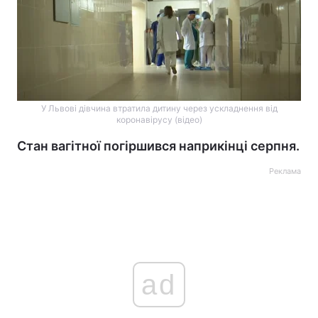
У Львові дівчина втратила дитину через ускладнення від
коронавірусу (відео)
Стан вагітної погіршився наприкінці серпня.
Реклама
ad