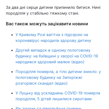
За два дні серце дитини припинило битися. Нині
Тема оформлення
породілля у стабільно тяжкому стані.
Вас також можуть зацікавити новини
У Кривому Розі вагітна з підозрою на
коронавірус народила здорову дитину
Другий випадок в одному пологовому
будинку: на Київщині у хворої на COVID-19
народився здоровий малюк (відео)
Породілля померла, а тіло дитини зникло: у
пологовому будинку на Запоріжжі
розгорівся скандал (відео)
У Луцьку від ускладнень COVID-19 померла
породілля, 5 дітей лишилися сиротами
Рік тюрми та півмільйона гривень