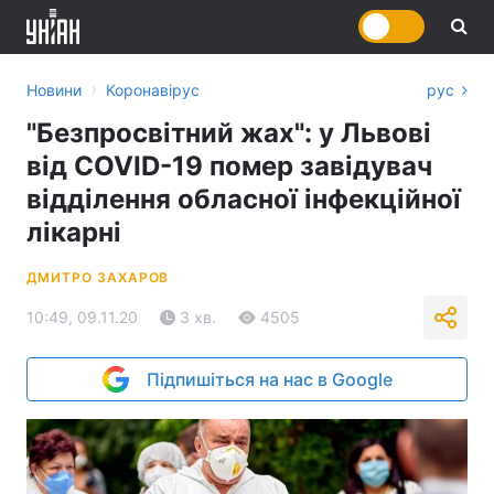
›
Новини
Коронавірус
рус
"Безпросвітний жах": у Львові
від COVID-19 помер завідувач
відділення обласної інфекційної
лікарні
ДМИТРО ЗАХАРОВ
10:49, 09.11.20
3 хв.
4505
Підпишіться на нас в Google