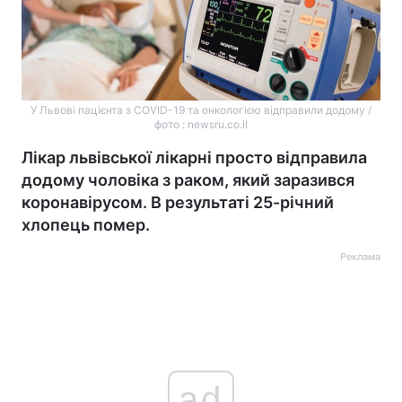
У Львові пацієнта з COVID-19 та онкологією відправили додому /
фото : newsru.co.il
Лікар львівської лікарні просто відправила
додому чоловіка з раком, який заразився
коронавірусом. В результаті 25-річний
хлопець помер.
Реклама
ad