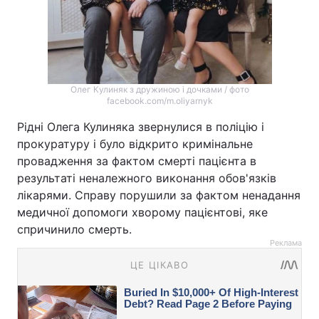
Олег Кулиняк з дружиною і дочками / фото
facebook.com/m.oliyarnyk
Рідні Олега Кулиняка звернулися в поліцію і
прокуратуру і було відкрито кримінальне
провадження за фактом смерті пацієнта в
результаті неналежного виконання обов'язків
лікарями. Справу порушили за фактом ненадання
медичної допомоги хворому пацієнтові, яке
спричинило смерть.
Реклама