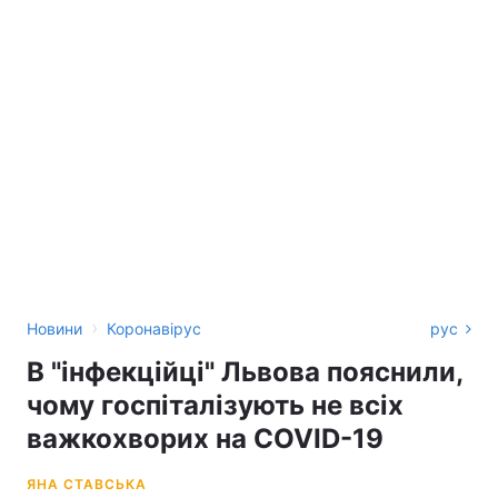
›
Новини
Коронавірус
рус
В "інфекційці" Львова пояснили,
чому госпіталізують не всіх
важкохворих на COVID-19
ЯНА СТАВСЬКА