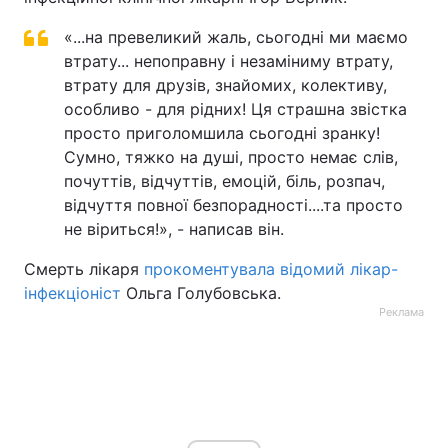
Тема оформлення
«...на превеликий жаль, сьогодні ми маємо
втрату... непоправну і незаміниму втрату,
втрату для друзів, знайомих, колективу,
особливо - для рідних! Ця страшна звістка
просто приголомшила сьогодні зранку!
Сумно, тяжко на душі, просто немає слів,
почуттів, відчуттів, емоцій, біль, розпач,
відчуття повної безпорадності....та просто
не віриться!», - написав він.
Смерть лікаря
прокоментувала відомий лікар-
інфекціоніст
Ольга Голубовська.
Реклама