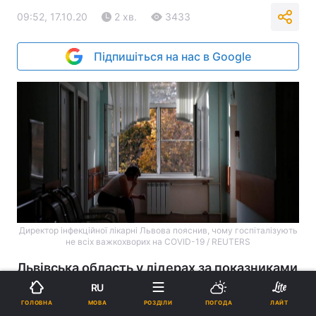
09:52, 17.10.20
2 хв.
3433
Підпишіться на нас в Google
Директор інфекційної лікарні Львова пояснив, чому госпіталізують
не всіх важкохворих на COVID-19 / REUTERS
Львівська область у лідерах за показниками
захворюваності на COVID-19.
RU
МОВА
ГОЛОВНА
РОЗДІЛИ
ПОГОДА
ЛАЙТ
Реклама