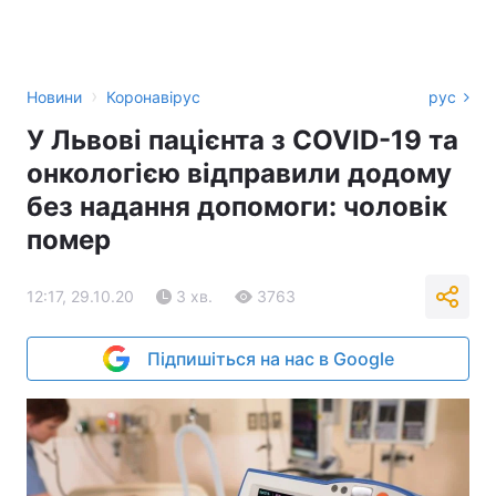
›
Новини
Коронавірус
рус
У Львові пацієнта з COVID-19 та
онкологією відправили додому
без надання допомоги: чоловік
помер
12:17, 29.10.20
3 хв.
3763
Підпишіться на нас в Google