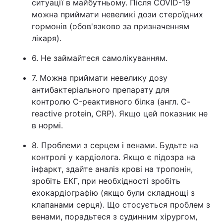
ситуації в майбутньому. Після COVID-19
можна приймати невеликі дози стероїдних
гормонів (обов'язково за призначенням
лікаря).
6. Не займайтеся самолікуванням.
7. Можна приймати невелику дозу
антибактеріального препарату для
контролю C-реактивного білка (англ. C-
reactive protein, CRP). Якщо цей показник не
в нормі.
8. Проблеми з серцем і венами. Будьте на
контролі у кардіолога. Якщо є підозра на
інфаркт, здайте аналіз крові на тропонін,
зробіть ЕКГ, при необхідності зробіть
ехокардіографію (якщо були складнощі з
клапанами серця). Що стосується проблем з
венами, порадьтеся з судинним хірургом,