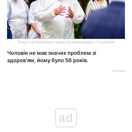
Лікар Ігор Мартинюк помер від коронавірусу / Facebook
Чоловік не мав значих проблем зі
здоров'ям, йому було 56 років.
Реклама
ad