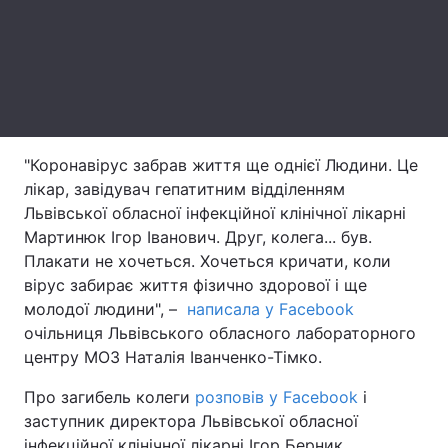
Лонгріди
Відео з Youtube
Статті
Інтерв'ю
Думки
"Коронавірус забрав життя ще однієї Людини. Це
Архів
Вакансії
лікар, завідувач гепатитним відділенням
Львівської обласної інфекційної клінічної лікарні
Контакти
Мартинюк Ігор Іванович. Друг, колега... був.
Плакати не хочеться. Хочеться кричати, коли
Послуги
вірус забирає життя фізично здорової і ще
молодої людини", –
написала у Facebook
очільниця Львівського обласного лабораторного
центру МОЗ Наталія Іванченко-Тімко.
Про загибель колеги
розповів у Facebook
і
заступник директора Львівської обласної
інфекційної клінічної лікарні Ігор Берник.