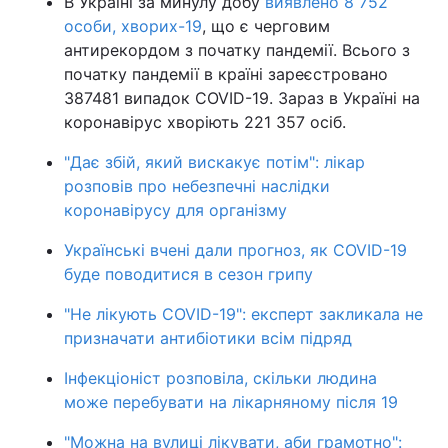
В Україні за минулу добу
виявлено 8 752
особи, хворих-19
, що є черговим
антирекордом з початку пандемії. Всього з
початку пандемії в країні зареєстровано
387481 випадок COVID-19. Зараз в Україні на
коронавірус хворіють 221 357 осіб.
"Дає збій, який вискакує потім": лікар
розповів про небезпечні наслідки
коронавірусу для організму
Українські вчені дали прогноз, як COVID-19
буде поводитися в сезон грипу
"Не лікують COVID-19": експерт закликала не
призначати антибіотики всім підряд
Інфекціоніст розповіла, скільки людина
може перебувати на лікарняному після 19
"Можна на вулиці лікувати, аби грамотно":