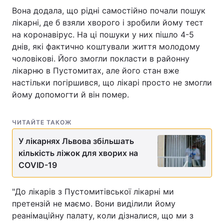
Вона додала, що рідні самостійно почали пошук
лікарні, де б взяли хворого і зробили йому тест
на коронавірус. На ці пошуки у них пішло 4-5
днів, які фактично коштували життя молодому
чоловікові. Його змогли покласти в районну
лікарню в Пустомитах, але його стан вже
настільки погіршився, що лікарі просто не змогли
йому допомогти й він помер.
ЧИТАЙТЕ ТАКОЖ
У лікарнях Львова збільшать
кількість ліжок для хворих на
СОVID-19
"До лікарів з Пустомитівської лікарні ми
претензій не маємо. Вони виділили йому
реанімаційну палату, коли дізналися, що ми з