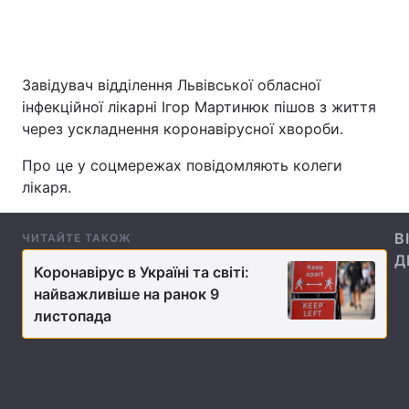
Головна
Війна
Завідувач відділення Львівської обласної
інфекційної лікарні Ігор Мартинюк пішов з життя
Україна
Політика
через ускладнення коронавірусної хвороби.
Економіка
Світ
Про це у соцмережах повідомляють колеги
лікаря.
Спорт
Наука
В
ЧИТАЙТЕ ТАКОЖ
Техно і зв'язок
Лайт
Д
Коронавірус в Україні та світі:
Зброя
Інциденти
найважливіше на ранок 9
листопада
Здоров'я
Туризм
Цікавинки
Погода
Екологія
Регіони