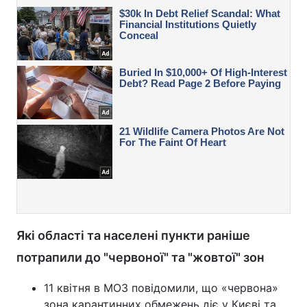
Які області та населені пункти раніше
потрапили до "червоної" та "жовтої" зон
11 квітня в МОЗ повідомили, що «червона»
зона карантинних обмежень діє у Києві та