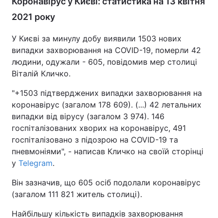
Коронавірус у Києві: статистика на 13 квітня
2021 року
У Києві за минулу добу виявили 1503 нових
випадки захворювання на COVID-19, померли 42
людини, одужали - 605, повідомив мер столиці
Віталій Кличко.
"+1503 підтверджених випадки захворювання на
коронавірус (загалом 178 609). (...) 42 летальних
випадки від вірусу (загалом 3 974). 146
госпіталізованих хворих на коронавірус, 491
госпіталізовано з підозрою на COVID-19 та
пневмоніями", - написав Кличко на своїй сторінці
у
Telegram
.
Він зазначив, що 605 осіб подолали коронавірус
(загалом 111 821 житель столиці).
Найбільшу кількість випадків захворювання