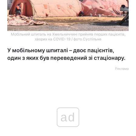
Мобільний шпиталь на Хмельниччині прийняв перших пацієнтів,
хворих на COVID-19 / фото Суспільне
У мобільному шпиталі – двоє пацієнтів,
один з яких був переведений зі стаціонару.
Реклама
ad