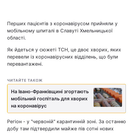
Перших пацієнтів з коронавірусом прийняли у
Головна
Війна
мобільному шпиталі в Славуті Хмельницької
області.
Україна
Політика
Як йдеться у сюжеті ТСН, це двоє хворих, яких
Економіка
Світ
перевели із коронавірусних відділень, що були
перевантажені.
Спорт
Наука
Техно і зв'язок
Лайт
ЧИТАЙТЕ ТАКОЖ
Зброя
Інциденти
На Івано-Франківщині згортають
мобільний госпіталь для хворих
Здоров'я
Туризм
на коронавірус
Цікавинки
Погода
Регіон - у "червоній" карантинній зоні. За останню
добу там підтвердили майже пів сотні нових
Екологія
Регіони