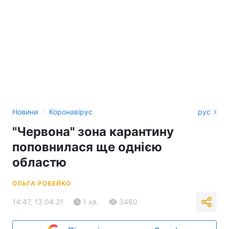
›
Новини
Коронавірус
рус
"Червона" зона карантину
поповнилася ще однією
областю
ОЛЬГА РОБЕЙКО
14:47, 13.04.21
1 хв.
3460