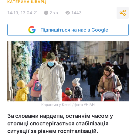
КАТЕРИНА ШВАРЦ
14:19, 13.04.21
2 хв.
1443
Підпишіться на нас в Google
Карантин у Києві / фото УНІАН
За словами нардепа, останнім часом у
столиці спостерігається стабілізація
ситуації за рівнем госпіталізацій.