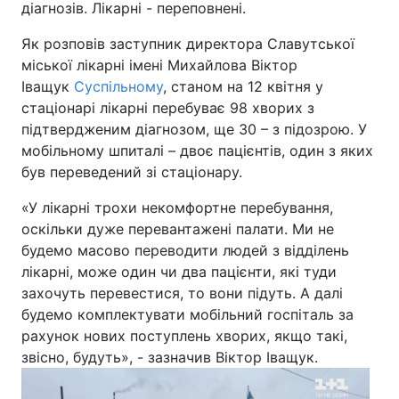
діагнозів. Лікарні - переповнені.
Лонгріди
Як розповів заступник директора Славутської
міської лікарні імені Михайлова Віктор
Відео з Youtube
Статті
Іващук
Суспільному
, станом на 12 квітня у
стаціонарі лікарні перебуває 98 хворих з
Інтерв'ю
Думки
підтвердженим діагнозом, ще 30 – з підозрою. У
мобільному шпиталі – двоє пацієнтів, один з яких
Архів
Вакансії
був переведений зі стаціонару.
Контакти
«У лікарні трохи некомфортне перебування,
оскільки дуже перевантажені палати. Ми не
Послуги
будемо масово переводити людей з відділень
лікарні, може один чи два пацієнти, які туди
захочуть перевестися, то вони підуть. А далі
будемо комплектувати мобільний госпіталь за
рахунок нових поступлень хворих, якщо такі,
звісно, будуть», - зазначив Віктор Іващук.