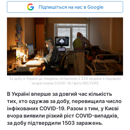
Підпишіться на нас в Google
За добу в Україні до лікарень потрапили 2 334 людини з підозрою
чи діагнозом COVID-19 / фото REUTERS
В Україні вперше за довгий час кількість
тих, хто одужав за добу, перевищила число
інфікованих COVID-19. Разом з тим, у Києві
вчора виявили різкий ріст COVID-випадків,
за добу підтвердили 1503 заражень.