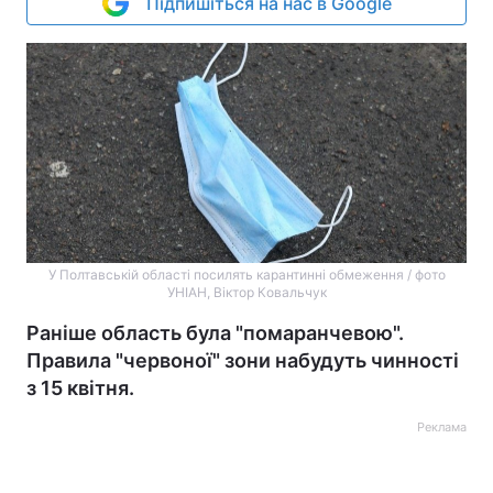
Підпишіться на нас в Google
У Полтавській області посилять карантинні обмеження / фото
УНІАН, Віктор Ковальчук
Раніше область була "помаранчевою".
Правила "червоної" зони набудуть чинності
з 15 квітня.
Реклама