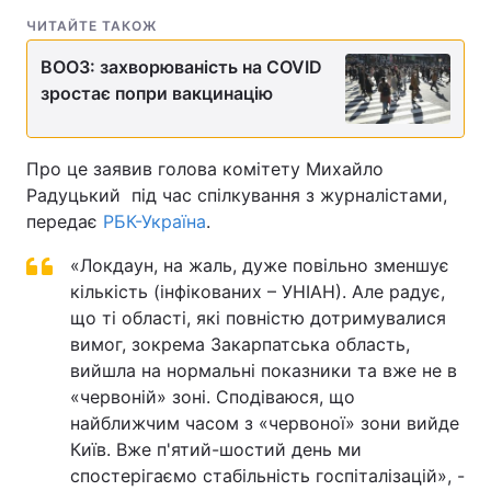
ЧИТАЙТЕ ТАКОЖ
ВООЗ: захворюваність на COVID
зростає попри вакцинацію
Про це заявив голова комітету Михайло
Радуцький під час спілкування з журналістами,
передає
РБК-Україна
.
«Локдаун, на жаль, дуже повільно зменшує
кількість (інфікованих – УНІАН). Але радує,
що ті області, які повністю дотримувалися
вимог, зокрема Закарпатська область,
вийшла на нормальні показники та вже не в
«червоній» зоні. Сподіваюся, що
найближчим часом з «червоної» зони вийде
Київ. Вже п'ятий-шостий день ми
спостерігаємо стабільність госпіталізацій», -