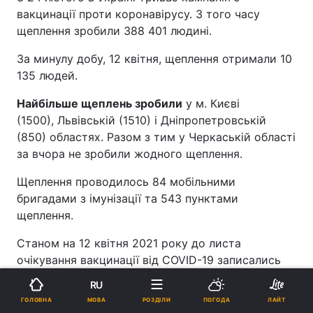
вакцинації проти коронавірусу. З того часу
щеплення зробили 388 401 людині.
За минулу добу, 12 квітня, щеплення отримали 10
135 людей.
Найбільше щеплень зробили
у м. Києві
(1500), Львівській (1510) і Дніпропетровській
(850) областях. Разом з тим у Черкаській області
за вчора не зробили жодного щеплення.
Щеплення проводилось 84 мобільними
бригадами з імунізації та 543 пунктами
щеплення.
Станом на 12 квітня 2021 року до листа
очікування вакцинації від COVID-19 записались
446 213 людей.
RU
МОВА
ГОЛОВНА
РОЗДІЛИ
ПОГОДА
ЛАЙТ
Ситуація з коронавірусом в Україні: дані на