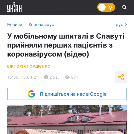
›
Новини
Коронавірус
рус
У мобільному шпиталі в Славуті
прийняли перших пацієнтів з
коронавірусом (відео)
ВІКТОРІЯ ГОРДІЄНКО
15:30, 13.04.21
2 хв.
971
Підпишіться на нас в Google