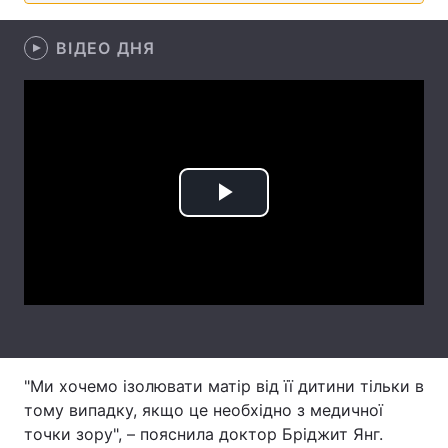
Лонгріди
ВІДЕО ДНЯ
Відео з Youtube
Статті
Інтерв'ю
Думки
Архів
Вакансії
Play
Контакти
Video
Послуги
"Ми хочемо ізолювати матір від її дитини тільки в
тому випадку, якщо це необхідно з медичної
точки зору", – пояснила доктор Бріджит Янг.