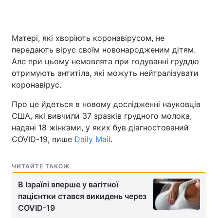
Матері, які хворіють коронавірусом, не
Головна
Війна
передають вірус своїм новонародженим дітям.
Але при цьому немовлята при годуванні груддю
Україна
Політика
отримують антитіла, які можуть нейтралізувати
коронавірус.
Економіка
Світ
Про це йдеться в новому дослідженні науковців
Спорт
Наука
США, які вивчили 37 зразків грудного молока,
надані 18 жінками, у яких був діагностований
Техно і зв'язок
Лайт
COVID-19, пише
Daily Mail
.
Зброя
Інциденти
ЧИТАЙТЕ ТАКОЖ
Здоров'я
Туризм
В Ізраїлі вперше у вагітної
Цікавинки
Погода
пацієнтки стався викидень через
COVID-19
Екологія
Регіони