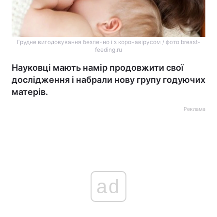
Грудне вигодовування безпечно і з коронавірусом / фото breast-
feeding.ru
Науковці мають намір продовжити свої
дослідження і набрали нову групу годуючих
матерів.
Реклама
ad