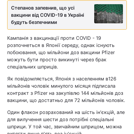
Степанов запевнив, що усі
вакцини від COVID-19 в Україні
будуть безпечними
Кампанія з вакцинації проти COVID - 19
розпочнеться в Японії середу, однак існують
побоювання, що мільйони доз вакцини Pfizer
можуть бути просто викинуті через брак
спеціальних шприців.
Як повідомляється, Японія з населенням в126
мільйонів чоловік минулого місяця підписала
контракт з Pfizer на закупівлю 144 мільйонів доз
вакцини, що достатньо для 72 мільйонів чоловік.
Один флакон розрахований на шість ін'єкцій, але
для вилучення шести доз потрібні спеціальні
шприци. У той час, звичайним шприцом, можна
витягти лише п'ять доз ін'єкцій.