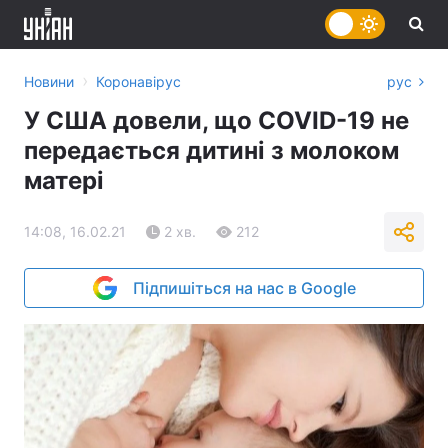
›
Новини
Коронавірус
рус
У США довели, що COVID-19 не
передається дитині з молоком
матері
14:08, 16.02.21
2 хв.
212
Підпишіться на нас в Google