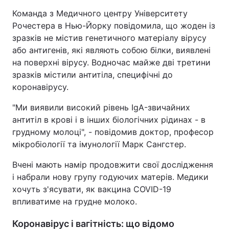
Команда з Медичного центру Університету
Тема оформлення
Рочестера в Нью-Йорку повідомила, що жоден із
зразків не містив генетичного матеріалу вірусу
або антигенів, які являють собою білки, виявлені
на поверхні вірусу. Водночас майже дві третини
зразків містили антитіла, специфічні до
коронавірусу.
"Ми виявили високий рівень IgA-звичайних
антитіл в крові і в інших біологічних рідинах - в
грудному молоці", - повідомив доктор, професор
мікробіології та імунології Марк Сангстер.
Вчені мають намір продовжити свої дослідження
і набрали нову групу годуючих матерів. Медики
хочуть з'ясувати, як вакцина COVID-19
впливатиме на грудне молоко.
Коронавірус і вагітність: що відомо