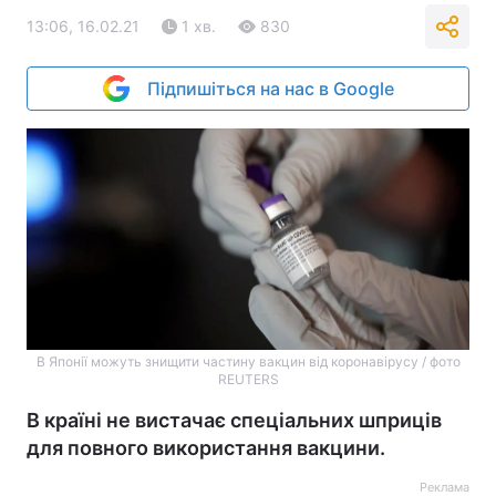
13:06, 16.02.21
1 хв.
830
Підпишіться на нас в Google
В Японії можуть знищити частину вакцин від коронавірусу / фото
REUTERS
В країні не вистачає спеціальних шприців
для повного використання вакцини.
Реклама