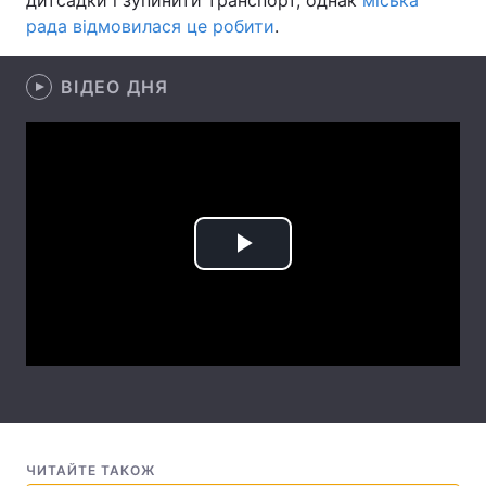
дитсадки і зупинити транспорт, однак
міська
рада відмовилася це робити
.
Лонгріди
ВІДЕО ДНЯ
Відео з Youtube
Статті
Інтерв'ю
Думки
Архів
Вакансії
Контакти
Play
Послуги
Video
ЧИТАЙТЕ ТАКОЖ