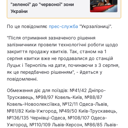
"зеленої" до "червоної" зони
України
По це повідомляє
прес-служба
"Укрзалізниці".
"Після отримання зазначеного рішення
залізничники провели технологічні роботи щодо
закриття продажу квитків. Так, станом на 1
серпня квитки вже не продавалися до станцій
Луцьк і Тернопіль на дати, починаючи з 3 серпня,
як це передбачено рішенням", - йдеться у
повідомленні.
Обмеження діє для поїздів: №41/42 Дніпро-
Трускавець, №98/97 Ковель-Київ, №88/87
Ковель-Новоолексіївка, №12/11 Одеса-Львів,
№81/82 Київ-Ужгород, №49/50 Київ-Трускавець,
№136/135 Чернівці-Одеса, №108/107 Одеса-
Ужгород, №110/109 Львів-Херсон, №86/85 Львів-