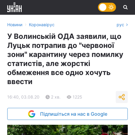
›
Новини
Коронавірус
рус
У Волинській ОДА заявили, що
Луцьк потрапив до "червоної
зони" карантину через помилку
статистів, але жорсткі
обмеження все одно хочуть
ввести
16:40, 03.08.20
2 хв.
1225
Підпишіться на нас в Google