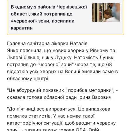
В одному з районів Чернівецької
Тема оформлення
області, який потрапив до
«червоної» зони, посилили
карантин
Головна санітарна лікарка Наталія
Янко пояснила, що нових хворих у Рівному та
Львові більше, ніж у Луцьку. Натомість Луцьк
потрапив до "червоної зони" через те, що 68
відсотків усіх хворих на Волині виявили саме в
обласному центрі.
"Це абсурдний показник і похибка методики", -
сказала голова обласної ради Ірина Вахович.
"До п'ятниці все виправиться. Це випадкова
помилка статистів. У нас немає такої
катастрофічної ситуації, щоб вводити червону
зону", - заявив також голова ОДА Юрій