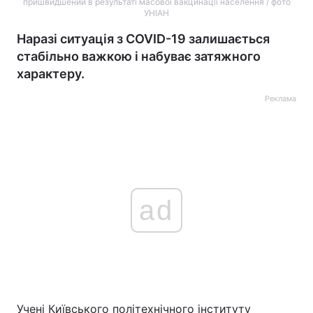
пришвидшений в результаті масової вакцинації населення / фото
УНІАН
Наразі ситуація з COVID-19 залишається
стабільно важкою і набуває затяжного
характеру.
Реклама
ad
Учені Київського політехнічного інституту