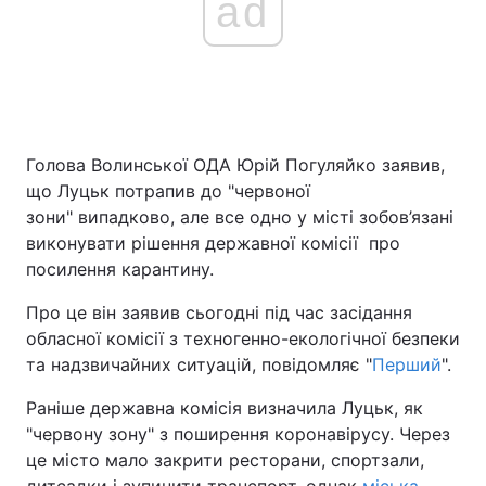
ad
Головна
Війна
Україна
Політика
Голова Волинської ОДА Юрій Погуляйко заявив,
Економіка
Світ
що Луцьк потрапив до "червоної
зони" випадково, але все одно у місті зобов’язані
Спорт
Наука
виконувати рішення державної комісії про
посилення карантину.
Техно і зв'язок
Лайт
Про це він заявив сьогодні під час засідання
Зброя
Інциденти
обласної комісії з техногенно-екологічної безпеки
та надзвичайних ситуацій, повідомляє "
Перший
".
Здоров'я
Туризм
Раніше державна комісія визначила Луцьк, як
Цікавинки
Погода
"червону зону" з поширення коронавірусу. Через
це місто мало закрити ресторани, спортзали,
Екологія
Регіони