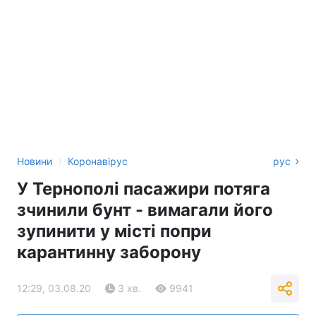
›
Новини
Коронавірус
рус
У Тернополі пасажири потяга
зчинили бунт - вимагали його
зупинити у місті попри
карантинну заборону
12:29, 03.08.20
3 хв.
9941