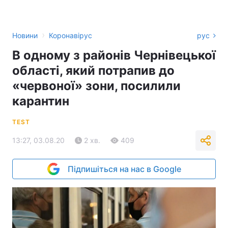
›
Новини
Коронавірус
рус
В одному з районів Чернівецької
області, який потрапив до
«червоної» зони, посилили
карантин
TEST
13:27, 03.08.20
2 хв.
409
Підпишіться на нас в Google