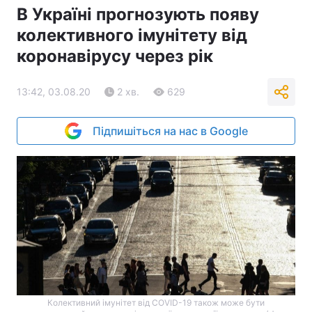
В Україні прогнозують появу
колективного імунітету від
коронавірусу через рік
13:42, 03.08.20
2 хв.
629
Підпишіться на нас в Google
Колективний імунітет від COVID-19 також може бути