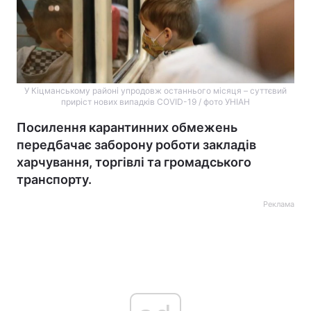
У Кіцманському районі упродовж останнього місяця – суттєвий
приріст нових випадків COVID-19 / фото УНІАН
Посилення карантинних обмежень
передбачає заборону роботи закладів
харчування, торгівлі та громадського
транспорту.
Реклама