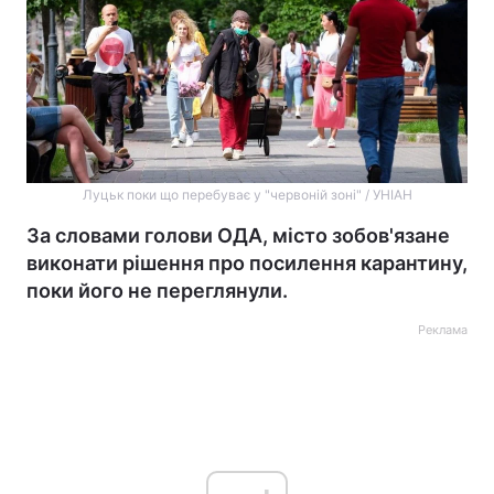
Луцьк поки що перебуває у "червоній зоні" / УНІАН
За словами голови ОДА, місто зобов'язане
виконати рішення про посилення карантину,
поки його не переглянули.
Реклама