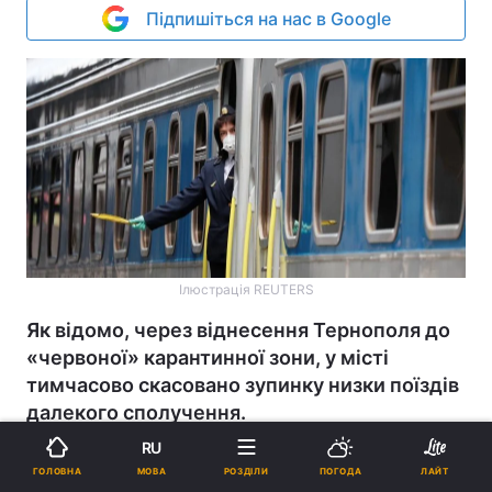
Підпишіться на нас в Google
Ілюстрація REUTERS
Як відомо, через віднесення Тернополя до
«червоної» карантинної зони, у місті
тимчасово скасовано зупинку низки поїздів
далекого сполучення.
RU
Реклама
МОВА
ГОЛОВНА
РОЗДІЛИ
ПОГОДА
ЛАЙТ