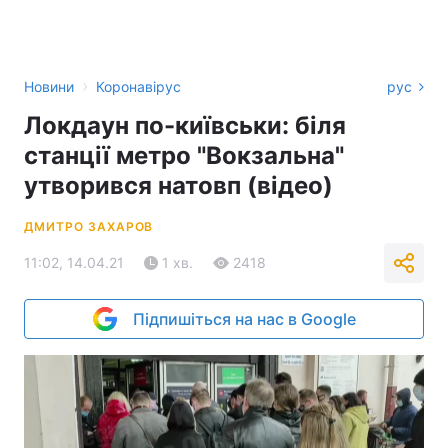
›
Новини
Коронавірус
рус
Локдаун по-київськи: біля
станції метро "Вокзальна"
утворився натовп (відео)
ДМИТРО ЗАХАРОВ
11:02, 14.04.21
1 хв.
2418
Підпишіться на нас в Google