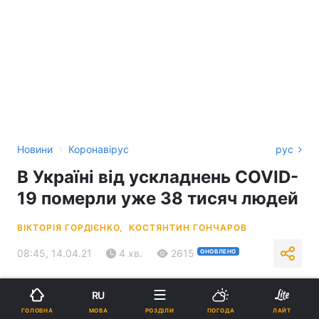
›
Новини
Коронавірус
рус
В Україні від ускладнень COVID-
19 померли уже 38 тисяч людей
ВІКТОРІЯ ГОРДІЄНКО,
КОСТЯНТИН ГОНЧАРОВ
08:45, 14.04.21
4 хв.
2615
ОНОВЛЕНО
Підпишіться на нас в Google
RU
МОВА
ГОЛОВНА
РОЗДІЛИ
ПОГОДА
ЛАЙТ