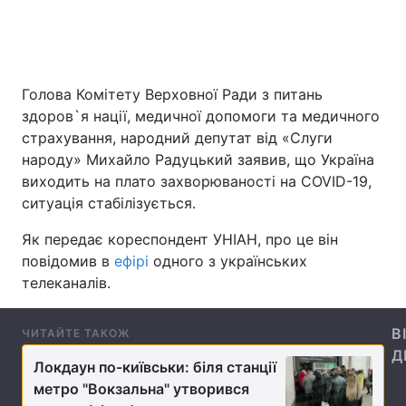
Головна
Війна
Голова Комітету Верховної Ради з питань
здоров`я нації, медичної допомоги та медичного
Україна
Політика
страхування, народний депутат від «Слуги
Економіка
Світ
народу» Михайло Радуцький заявив, що Україна
виходить на плато захворюваності на COVID-19,
Спорт
Наука
ситуація стабілізується.
Техно і зв'язок
Лайт
Як передає кореспондент УНІАН, про це він
повідомив в
ефірі
одного з українських
Зброя
Інциденти
телеканалів.
Здоров'я
Туризм
В
ЧИТАЙТЕ ТАКОЖ
Д
Цікавинки
Погода
Локдаун по-київськи: біля станції
метро "Вокзальна" утворився
Екологія
Регіони