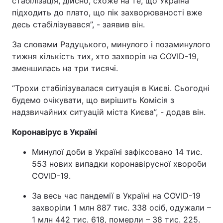
стабілізація, дійсно, схоже на те, що Україна
підходить до плато, що пік захворюваності вже
Тема оформлення
десь стабілізувався”, - заявив він.
За словами Радуцького, минулого і позаминулого
тижня кількість тих, хто захворів на COVID-19,
зменшилась на три тисячі.
“Трохи стабілізувалася ситуація в Києві. Сьогодні
будемо очікувати, що вирішить Комісія з
надзвичайних ситуацій міста Києва”, - додав він.
Коронавірус в Україні
Минулої доби в Україні зафіксовано 14 тис.
553 нових випадки коронавірусної хвороби
COVID-19.
За весь час пандемії в Україні на COVID-19
захворіли 1 млн 887 тис. 338 осіб, одужали –
1 млн 442 тис. 618, померли – 38 тис. 225.