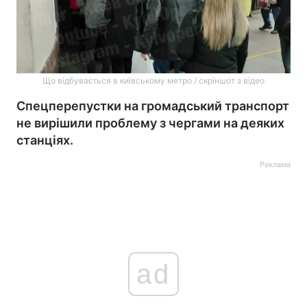
Що відбувається в київському метро / скріншот з відео
Спецперепустки на громадський транспорт
не вирішили проблему з чергами на деяких
станціях.
Реклама
ad