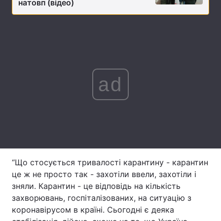
натовп (відео)
Лонгріди
Відео з Youtube
Статті
Інтерв'ю
Думки
ad
Архів
Вакансії
Контакти
Послуги
“Що стосується тривалості карантину - карантин
це ж не просто так - захотіли ввели, захотіли і
зняли. Карантин - це відповідь на кількість
захворювань, госпіталізованих, на ситуацію з
коронавірусом в країні. Сьогодні є деяка