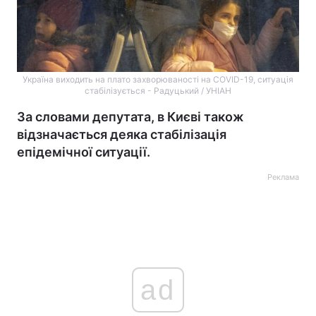
Україна виходить на плато захворюваності на COVID-19, ситуація
стабілізується - Радуцький / УНІАН
За словами депутата, в Києві також
відзначається деяка стабілізація
епідемічної ситуації.
Реклама
ad