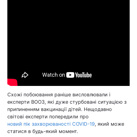
Схожі побоювання раніше висловлювали і
експерти ВООЗ, які дуже стурбовані ситуацією з
припиненням вакцинації дітей. Нещодавно
світові експерти попередили про
новий пік захворюваності COVID-19
, який може
статися в будь-який момент.