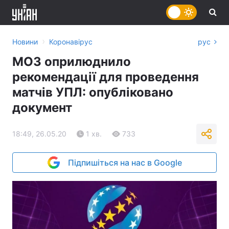
›
Новини
Коронавірус
рус
МОЗ оприлюднило
рекомендації для проведення
матчів УПЛ: опубліковано
документ
18:49, 26.05.20
1 хв.
733
Підпишіться на нас в Google