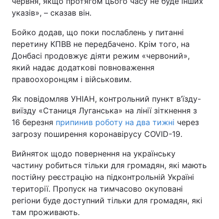
червня, якщо протягом цього часу не буде інших
указів», – сказав він.
Бойко додав, що поки послаблень у питанні
перетину КПВВ не передбачено. Крім того, на
Донбасі продовжує діяти режим «червоний»,
який надає додаткові повноваження
правоохоронцям і військовим.
Як повідомляв УНІАН, контрольний пункт в’їзду-
виїзду «Станиця Луганська» на лінії зіткнення з
16 березня
припинив роботу на два тижні
через
загрозу поширення коронавірусу COVID-19.
Вийняток щодо повернення на українську
частину робиться тільки для громадян, які мають
постійну реєстрацію на підконтрольній Україні
території. Пропуск на тимчасово окуповані
регіони буде доступний тільки для громадян, які
там проживають.