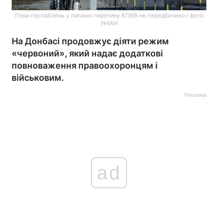
Поки послаблень у питанні перетину КПВВ не передбачено / фото
УНІАН
На Донбасі продовжує діяти режим
«червоний», який надає додаткові
повноваження правоохоронцям і
військовим.
Реклама
ad