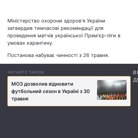
Міністерство охорони здоров'я України
Головна
Війна
затвердив тимчасові рекомендації для
проведення матчів української Прем'єр-ліги в
Україна
Політика
умовах карантину.
Економіка
Світ
Постанова набуває чинності з 26 травня.
Спорт
Наука
В
ЧИТАЙТЕ ТАКОЖ
Д
Техно і зв'язок
Лайт
МОЗ дозволив відновити
футбольний сезон в Україні з 30
Зброя
Інциденти
травня
Здоров'я
Туризм
Цікавинки
Погода
Екологія
Регіони