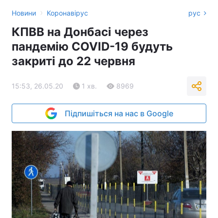
›
Новини
Коронавірус
рус
КПВВ на Донбасі через
пандемію COVID-19 будуть
закриті до 22 червня
15:53, 26.05.20
1 хв.
8969
Підпишіться на нас в Google