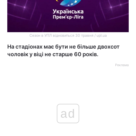
Сезон в УПЛ відновиться 30 травня / upl.ua
На стадіонах має бути не більше двохсот
чоловік у віці не старше 60 років.
Реклама
ad