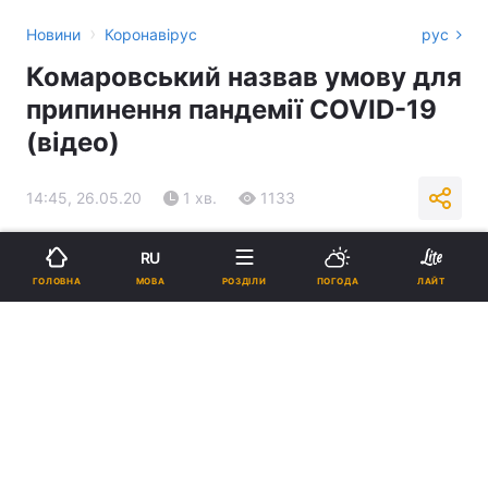
›
Новини
Коронавірус
рус
Комаровський назвав умову для
припинення пандемії COVID-19
(відео)
14:45, 26.05.20
1 хв.
1133
Підпишіться на нас в Google
RU
МОВА
ГОЛОВНА
РОЗДІЛИ
ПОГОДА
ЛАЙТ