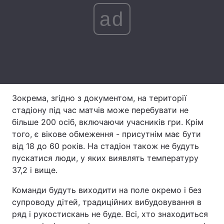
ad
Лонгріди
Відео з Youtube
Статті
Інтерв'ю
Думки
Архів
Вакансії
Зокрема, згідно з документом, на території
стадіону під час матчів може перебувати не
Контакти
більше 200 осіб, включаючи учасників гри. Крім
того, є вікове обмеження - присутнім має бути
Послуги
від 18 до 60 років. На стадіон також не будуть
пускатися люди, у яких виявлять температуру
37,2 і вище.
Команди будуть виходити на поле окремо і без
супроводу дітей, традиційних вибудовування в
ряд і рукостискань не буде. Всі, хто знаходиться