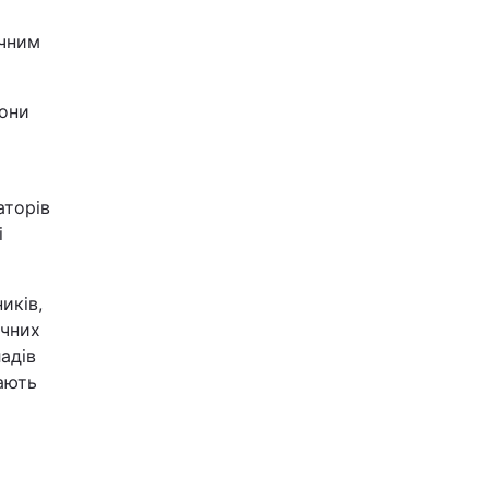
ичним
они
аторів
і
иків,
ічних
ладів
дають