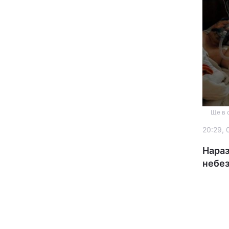
Головна
Ще в 
20:29, 
Україна
Нараз
Економіка
небез
Екологія
РЕГІОНИ