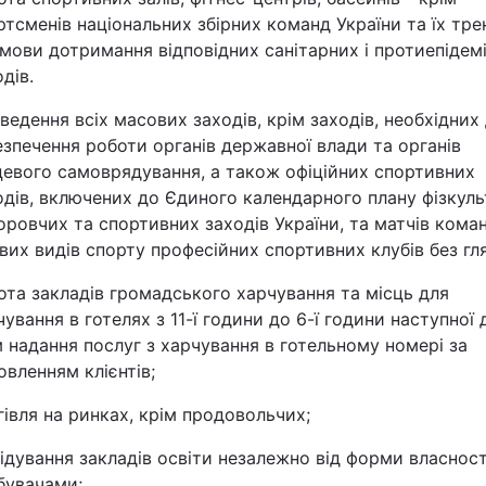
ртсменів національних збірних команд України та їх тре
умови дотримання відповідних санітарних і протиепідем
дів.
ведення всіх масових заходів, крім заходів, необхідних
езпечення роботи органів державної влади та органів
цевого самоврядування, а також офіційних спортивних
одів, включених до Єдиного календарного плану фізкул
оровчих та спортивних заходів України, та матчів кома
ових видів спорту професійних спортивних клубів без гля
ота закладів громадського харчування та місць для
чування в готелях з 11-ї години до 6-ї години наступної 
м надання послуг з харчування в готельному номері за
овленням клієнтів;
гівля на ринках, крім продовольчих;
відування закладів освіти незалежно від форми власності
бувачами;