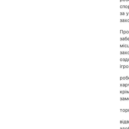
спо
за 
захо
Про
заб
міс
зах
озд
ігр
роб
хар
крі
зам
тор
від
здо