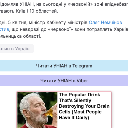
ідомляв УНІАН, на сьогодні у «червоній» зоні епіднебез
вають Київ і 10 областей.
ні, 5 квітня, міністр Кабінету міністрів
Олег Немчінов
стив
, що невдовзі до «червоної» зони потраплять Харкі
льницька області.
нтин в Україні
Читати УНІАН в Telegram
Читати УНІАН в Viber