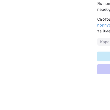
Як пов
перебу
Сьогод
припу
та Хме
Кара