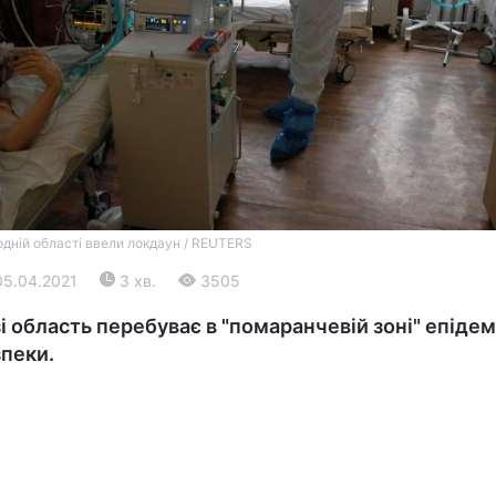
Війна
одній області ввели локдаун / REUTERS
05.04.2021
3 хв.
3505
Політика
і область перебуває в "помаранчевій зоні" епідем
Світ
пеки.