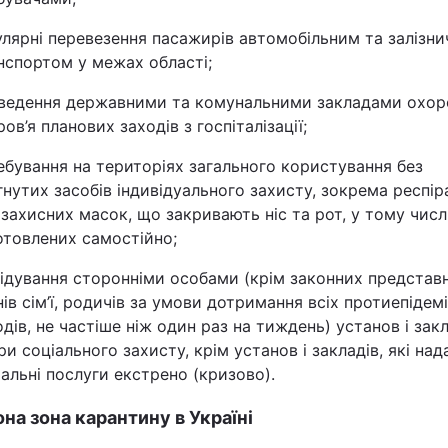
улярні перевезення пасажирів автомобільним та залізн
нспортом у межах області;
ведення державними та комунальними закладами охор
ов’я планових заходів з госпіталізації;
ебування на територіях загального користування без
гнутих засобів індивідуального захисту, зокрема респір
 захисних масок, що закривають ніс та рот, у тому числ
отовлених самостійно;
відування сторонніми особами (крім законних представн
нів сім’ї, родичів за умови дотримання всіх протиепідем
одів, не частіше ніж один раз на тиждень) установ і зак
ри соціального захисту, крім установ і закладів, які на
іальні послуги екстрено (кризово).
на зона карантину в Україні