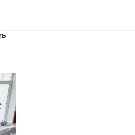
рус ›
ть