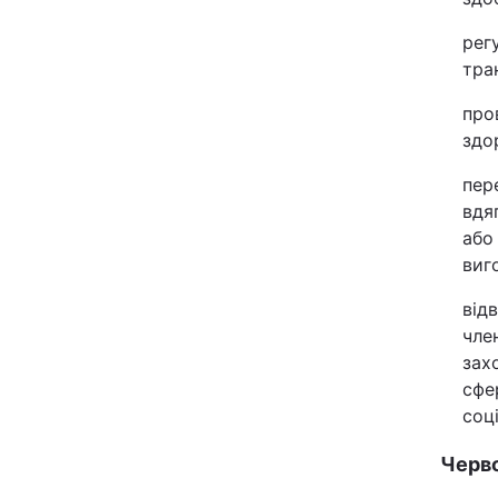
рег
тра
про
здор
пер
вдя
або
виг
від
чле
зах
сфе
соц
Черво