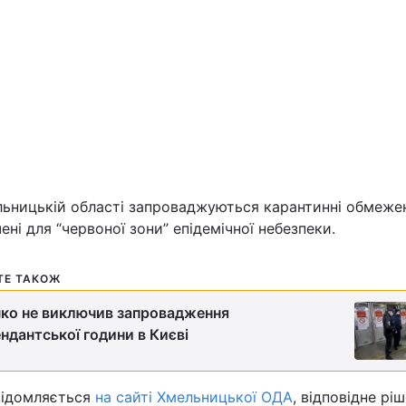
Львів
Харків
Наука
льницькій області запроваджуються карантинні обмеже
ені для “червоної зони” епідемічної небезпеки.
Лайт
ТЕ ТАКОЖ
Інциденти
ко не виключив запровадження
Туризм
ндантської години в Києві
Погода
відомляється
на сайті Хмельницької ОДА
, відповідне рі