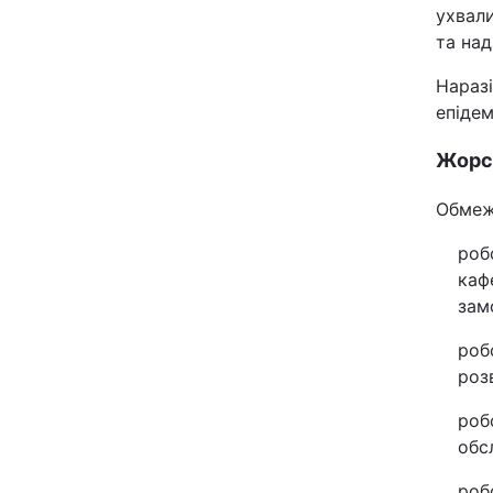
ухвали
Відео з Youtube
та над
Інтерв'ю
Наразі
епідем
Архів
Жорст
Контакти
Обмеже
роб
ПОСЛУГИ
каф
зам
Реклама на сайті
роб
роз
Моніторинг
роб
обс
роб