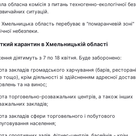
ла обласна комісія з питань техногенно-екологічної бе
Статті
звичайних ситуацій.
Думки
 Хмельницька область перебуває в "помаранчевій зоні"
ічної небезпеки.
Вакансії
кий карантин в Хмельницькій області
ння діятимуть з 7 по 18 квітня. Буде заборонено:
ота закладів громадського харчування (барів, ресторані
е тощо), крім діяльності зі здійсненням адресної доста
овлень та на винос;
Фотобанк
ота торговельно-розважальних центрів, а також інших
важальних закладів;
Пресцентр
ота закладів сфери торговельного і побутового
луговування населення;
ота спортивних залів, фітнес-центрів, басейнів - крім