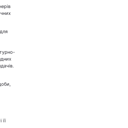
нерів
ічних
 для
ьтурно-
ндних
дачів.
доби,
 її