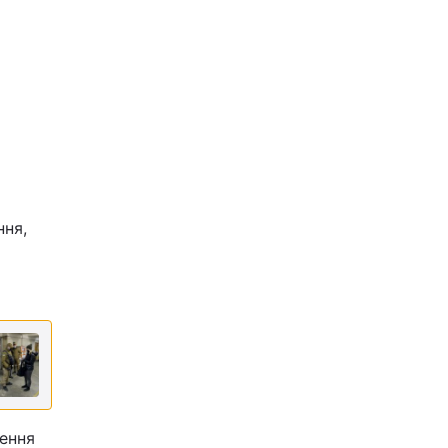
ння,
шення