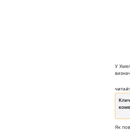
Київ
Дніпро
Одеса
Спорт
У Хме
визнач
Техно і зв'язок
ЧИТАЙ
Зброя
Клич
Здоров'я
коме
Цікавинки
Як по