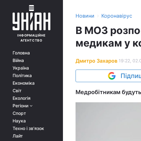
›
Новини
Коронавірус
В МОЗ розпов
ІНФОРМАЦІЙНЕ
медикам у к
АГЕНТСТВО
Головна
Дмитро Захаров
Війна
19:22, 02.
Україна
Підпиш
Політика
Економіка
Світ
Медробітникам будуть 
Екологія
Регіони
Спорт
Наука
Техно і зв'язок
Лайт