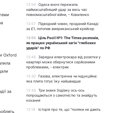
13:59
Одеса вночі пережила
наймасштабніший удар за весь час
стеми
повномасштабної війни, – Коваленко
за
13:57
Підводний човен, проданий Канаді
за £1, потопив американський крейсер
13:55
Ціль Росії №1: The Times розповів,
як працює український загін "глибоких
ударів" по РФ
и Oxford
13:48
Зарядка електрокара від розетки у
квартирі може обернутися серйозними
валила
проблемами, - електрик
дали
13:30
Газова, електрична чи індукційна:
яка плита готує їжу найшвидше
13:30
Три знаки Зодіаку ось-ось
дії за
попрощаються з самотністю та знайдуть
кохання
13:18
Історія про те, що "поляки не дають
роблять