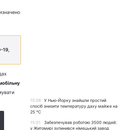
визначено
D-19,
дах
мобільну
мувати
15:06
У Нью-Йорку знайшли простий
спосіб знизити температуру даху майже на
25 °C
15:01
Забезпечував роботою 3500 людей:
у Житомирі зупинився німецький завод