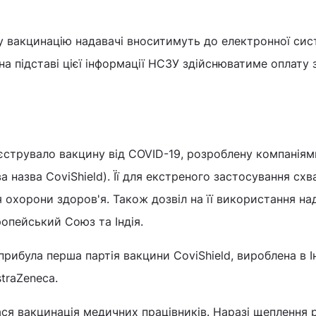
у вакцинацію надавачі вноситимуть до електронної си
на підставі цієї інформації НСЗУ здійснюватиме оплату 
струвало вакцину від COVID-19, розроблену компаніям
ва назва CoviShield). Її для екстреного застосування сх
я охорони здоров'я. Також дозвіл на її використання на
ропейський Союз та Індія.
прибула перша партія вакцини CoviShield, вироблена в Ін
straZeneca.
ся вакцинація медичних працівників. Наразі щеплення 