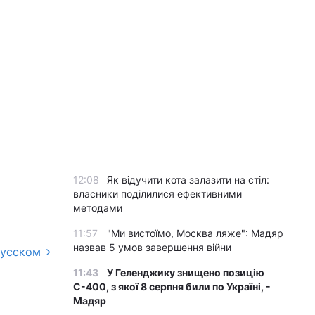
12:08
Як відучити кота залазити на стіл:
власники поділилися ефективними
методами
11:57
"Ми вистоїмо, Москва ляже": Мадяр
назвав 5 умов завершення війни
русском
11:43
У Геленджику знищено позицію
С-400, з якої 8 серпня били по Україні, -
Мадяр