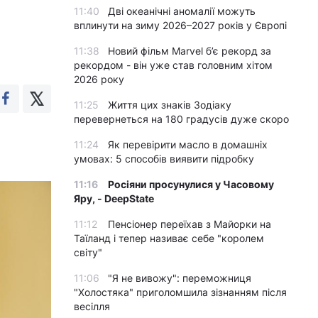
11:40
Дві океанічні аномалії можуть
вплинути на зиму 2026–2027 років у Європі
11:38
Новий фільм Marvel б’є рекорд за
рекордом - він уже став головним хітом
2026 року
11:25
Життя цих знаків Зодіаку
перевернеться на 180 градусів дуже скоро
11:24
Як перевірити масло в домашніх
умовах: 5 способів виявити підробку
11:16
Росіяни просунулися у Часовому
Яру, - DeepState
11:12
Пенсіонер переїхав з Майорки на
Таїланд і тепер називає себе "королем
світу"
11:06
"Я не вивожу": переможниця
"Холостяка" приголомшила зізнанням після
весілля