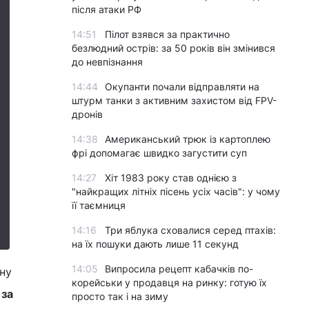
після атаки РФ
14:51
Пілот взявся за практично
безлюдний острів: за 50 років він змінився
до невпізнання
14:44
Окупанти почали відправляти на
штурм танки з активним захистом від FPV-
дронів
14:38
Американський трюк із картоплею
фрі допомагає швидко загустити суп
14:27
Хіт 1983 року став однією з
"найкращих літніх пісень усіх часів": у чому
її таємниця
14:16
Три яблука сховалися серед птахів:
на їх пошуки дають лише 11 секунд
14:05
Випросила рецепт кабачків по-
ну
корейськи у продавця на ринку: готую їх
 за
просто так і на зиму