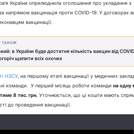
ов’я України оприлюднила оголошення про укладення з
за напрямом вакцинація проти COVID-19. У договорах 
иконавцям вакцинації.
Е ТАКОЖ
кий: в України буде достатня кількість вакцин від COVI
горіч щепити всіх охочих
ті НЗСУ
, на першому етапі вакцинації у медичних закла
ьні команди. У перший місяць роботи команди
на одну 
име 8 тис. грн.
Уточнюється, що ці кошти мають спря
сті до проведення вакцинації.