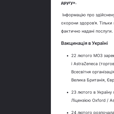
другу
»
.
Інформацію про здійснен
охорони здоров’я. Тільки 
фактично надані послуги.
Вакцинація в Україні
22 лютого МОЗ зареє
і AstraZeneca (торго
Всесвітня організаці
Велика Британія, Єв
23 лютого в Україну 
Ліцензією Oxford / A
24 лютого розпочала