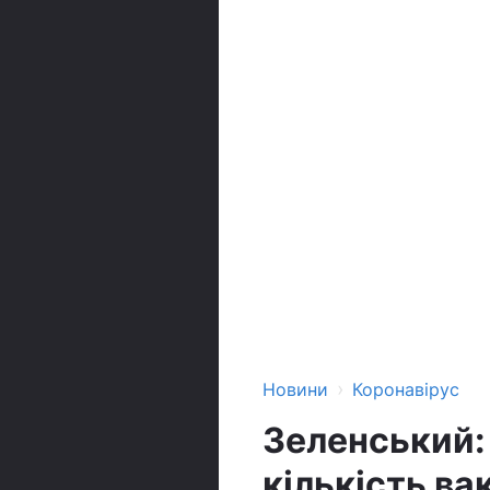
›
Новини
Коронавірус
Зеленський: 
кількість ва