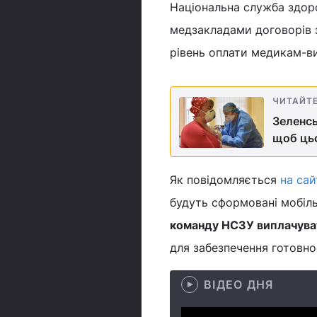
Національна служба здор
медзакладами договорів 
рівень оплати медикам-в
ЧИТАЙТ
Зеленсь
щоб цьо
Як повідомляється
на сай
будуть сформовані мобіл
команду НСЗУ виплачуват
для забезпечення готовно
ВІДЕО ДНЯ