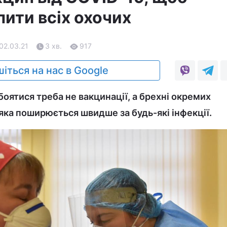
ити всіх охочих
 02.03.21
3 хв.
917
іться на нас в Google
оятися треба не вакцинації, а брехні окремих
 яка поширюється швидше за будь-які інфекції.