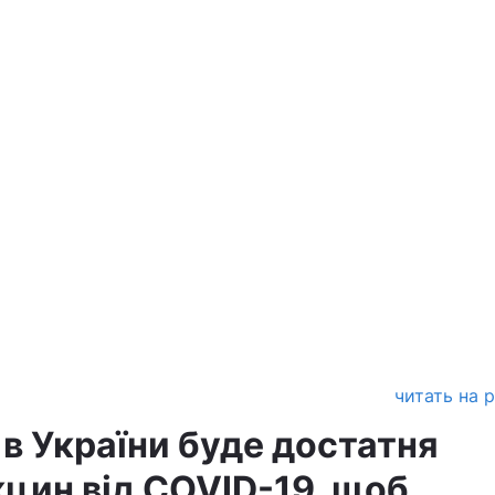
читать на 
в України буде достатня
кцин від COVID-19, щоб