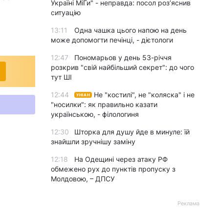
Україні МіГи" - неправда: посол роз’яснив
ситуацію
13:11
Одна чашка цього напою на день
може допомогти печінці, - дієтологи
12:47
Пономарьов у день 53-річчя
розкрив "свій найбільший секрет": до чого
тут ШІ
12:44
Не "костилі", не "коляска" і не
УНІАН
"носилки": як правильно казати
українською, - філологиня
12:30
Шторка для душу йде в минуле: їй
знайшли зручнішу заміну
12:18
На Одещині через атаку РФ
обмежено рух до пунктів пропуску з
Молдовою, – ДПСУ
Реклама