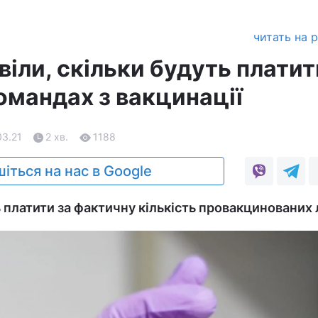
читать на 
іли, скільки будуть платит
омандах з вакцинації
03.21
2 хв.
1188
іться на нас в Google
платити за фактичну кількість провакцинованих