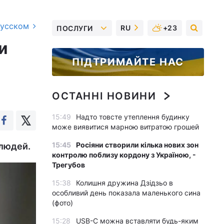
русском
RU
+23
ПОСЛУГИ
и
ПІДТРИМАЙТЕ НАС
ОСТАННІ НОВИНИ
15:49
Надто товсте утеплення будинку
може виявитися марною витратою грошей
15:45
Росіяни створили кілька нових зон
 людей.
контролю поблизу кордону з Україною, -
Трегубов
15:38
Колишня дружина Дзідзьо в
особливий день показала маленького сина
(фото)
15:28
USB-C можна вставляти будь-яким