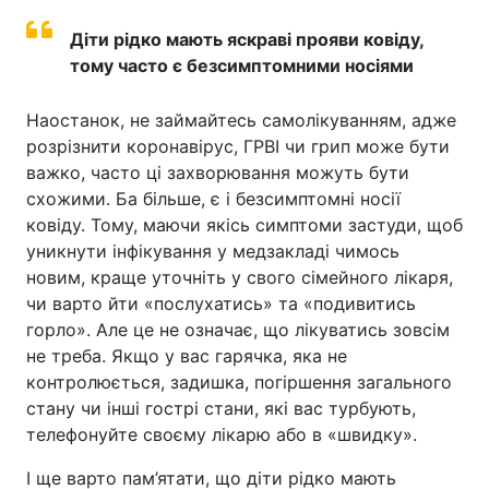
Діти рідко мають яскраві прояви ковіду,
тому часто є безсимптомними носіями
Наостанок, не займайтесь самолікуванням, адже
розрізнити коронавірус, ГРВІ чи грип може бути
важко, часто ці захворювання можуть бути
схожими. Ба більше, є і безсимптомні носії
ковіду. Тому, маючи якісь симптоми застуди, щоб
уникнути інфікування у медзакладі чимось
новим, краще уточніть у свого сімейного лікаря,
чи варто йти «послухатись» та «подивитись
горло». Але це не означає, що лікуватись зовсім
не треба. Якщо у вас гарячка, яка не
контролюється, задишка, погіршення загального
стану чи інші гострі стани, які вас турбують,
телефонуйте своєму лікарю або в «швидку».
І ще варто пам’ятати, що діти рідко мають