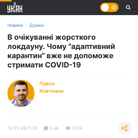
›
Новини
Думки
В очікуванні жорсткого
локдауну. Чому "адаптивний
карантин" вже не допоможе
стримати COVID-19
Павло
Ковтонюк
14:31, 08.11.20
3 хв.
3374