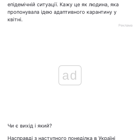
епідемічній ситуації. Кажу це як людина, яка
Тема оформлення
пропонувала ідею адаптивного карантину у
квітні.
Реклама
ad
Чи є вихід і який?
Насправді з наступного понеділка в Україні