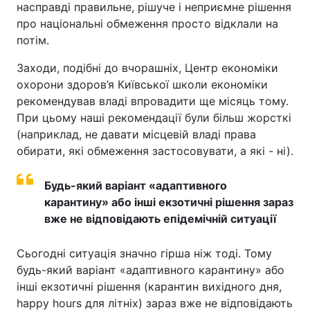
насправді правильне, рішуче і неприємне рішення
про національні обмеження просто відклали на
Лонгріди
потім.
Відео з Youtube
Статті
Заходи, подібні до вчорашніх, Центр економіки
охорони здоров’я Київської школи економіки
Інтерв'ю
Думки
рекомендував владі впровадити ще місяць тому.
При цьому наші рекомендації були більш жорсткі
Архів
Вакансії
(наприклад, не давати місцевій владі права
обирати, які обмеження застосовувати, а які - ні).
Контакти
Будь-який варіант «адаптивного
Послуги
карантину» або інші екзотичні рішення зараз
вже не відповідають епідемічній ситуації
Сьогодні ситуація значно гірша ніж тоді. Тому
будь-який варіант «адаптивного карантину» або
інші екзотичні рішення (карантин вихідного дня,
happy hours для літніх) зараз вже не відповідають