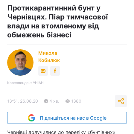
Протикарантинний бунт у
Чернівцях. Піар тимчасової
влади на втомленому від
обмежень бізнесі
Микола
Кобилюк
Кореспондент УНІАН
13:51, 26.08.20
4 хв.
1380
Підпишіться на нас в Google
Чернівці долучилися до переліку «бунтівних»