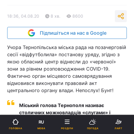
18:36, 04.08.20
8 хв.
8600
Підпишіться на нас в Google
Учора Тернопільська міська рада на позачерговій
сесії «відфутболила» постанову уряду, згідно з
якою обласний центр віднесли до «червоної»
зони за рівнем розповсюдження COVID-19.
Фактично орган місцевого самоврядування
відмовився виконувати правовий акт
центрального органу влади. Непослух! Бунт!
Міський голова Тернополя називає
столичних можновладців «слугами» і
висуває їм свої вимоги
RU
МОВА
ГОЛОВНА
РОЗДІЛИ
ПОГОДА
ЛАЙТ