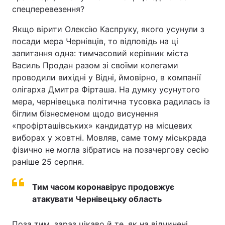
спецперевезення?
Якщо вірити Олексію Каспруку, якого усунули з
посади мера Чернівців, то відповідь на ці
запитання одна: тимчасовий керівник міста
Василь Продан разом зі своїми колегами
проводили вихідні у Відні, ймовірно, в компанії
олігарха Дмитра Фірташа. На думку усунутого
мера, чернівецька політична тусовка радилась із
біглим бізнесменом щодо висунення
«профірташівських» кандидатур на місцевих
виборах у жовтні. Мовляв, саме тому міськрада
фізично не могла зібратись на позачергову сесію
раніше 25 серпня.
Тим часом коронавірус продовжує
атакувати Чернівецьку область
Поза тим, зараз цікаво й те, як на відчинені