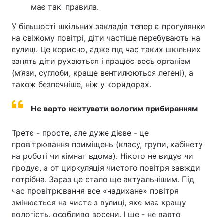
має такі правила.
У більшості шкільних закладів тепер є прогулянки
на свіжому повітрі, діти частіше перебувають на
вулиці. Це корисно, адже під час таких шкільних
занять діти рухаються і працює весь організм
(м’язи, суглоби, краще вентилюються легені), а
також безпечніше, ніж у коридорах.
Не варто нехтувати вологим прибиранням
Третє - просте, але дуже дієве - це
провітрювання приміщень (класу, групи, кабінету
на роботі чи кімнат вдома). Нікого не видує чи
продує, а от циркуляція чистого повітря завжди
потрібна. Зараз це стало ще актуальнішим. Під
час провітрювання все «надихане» повітря
змінюється на чисте з вулиці, яке має кращу
вологість, особливо восени. І ще - не варто