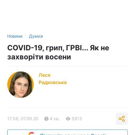
›
Новини
Думки
COVID-19, грип, ГРВІ... Як не
захворіти восени
Леся
Радковська
17:56, 07.09.20
4 хв.
5913