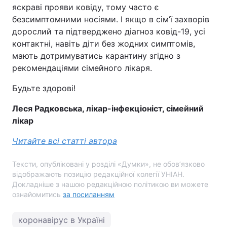
яскраві прояви ковіду, тому часто є
безсимптомними носіями. І якщо в сім’ї захворів
дорослий та підтверджено діагноз ковід-19, усі
контактні, навіть діти без жодних симптомів,
мають дотримуватись карантину згідно з
рекомендаціями сімейного лікаря.
Будьте здорові!
Леся Радковська, лікар-інфекціоніст, сімейний
лікар
Читайте всі статті автора
Тексти, опубліковані у розділі «Думки», не обов’язково
відображають позицію редакційної колегії УНІАН.
Докладніше з нашою редакційною політикою ви можете
ознайомитись
за посиланням
коронавірус в Україні