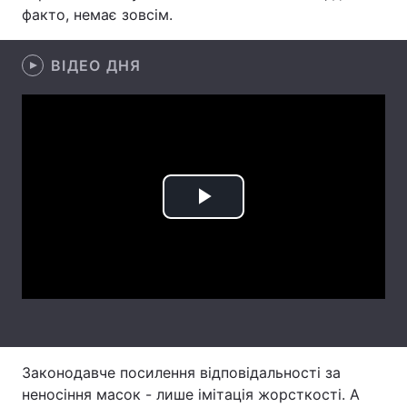
факто, немає зовсім.
ВІДЕО ДНЯ
Головна
Війна
Україна
Політика
Економіка
Світ
Спорт
Наука
Play
Техно і зв'язок
Лайт
Video
Зброя
Інциденти
Здоров'я
Туризм
Цікавинки
Погода
Законодавче посилення відповідальності за
неносіння масок - лише імітація жорсткості. А
Екологія
Регіони