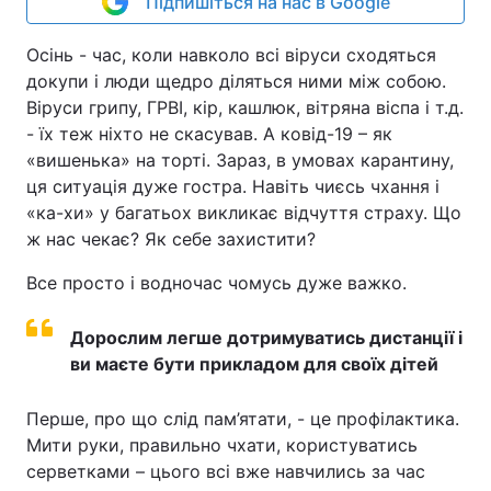
Підпишіться на нас в Google
Осінь - час, коли навколо всі віруси сходяться
докупи і люди щедро діляться ними між собою.
Віруси грипу, ГРВІ, кір, кашлюк, вітряна віспа і т.д.
- їх теж ніхто не скасував. А ковід-19 – як
«вишенька» на торті. Зараз, в умовах карантину,
ця ситуація дуже гостра. Навіть чиєсь чхання і
«ка-хи» у багатьох викликає відчуття страху. Що
ж нас чекає? Як себе захистити?
Все просто і водночас чомусь дуже важко.
Дорослим легше дотримуватись дистанції і
ви маєте бути прикладом для своїх дітей
Перше, про що слід пам’ятати, - це профілактика.
Мити руки, правильно чхати, користуватись
серветками – цього всі вже навчились за час