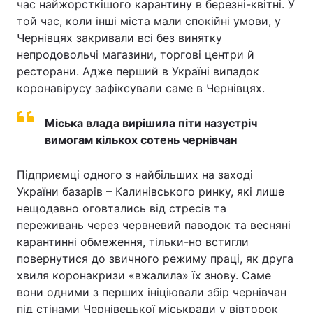
час найжорсткішого карантину в березні-квітні. У
той час, коли інші міста мали спокійні умови, у
Чернівцях закривали всі без винятку
непродовольчі магазини, торгові центри й
ресторани. Адже перший в Україні випадок
коронавірусу зафіксували саме в Чернівцях.
Міська влада вирішила піти назустріч
вимогам кількох сотень чернівчан
Підприємці одного з найбільших на заході
України базарів – Калинівського ринку, які лише
нещодавно оговтались від стресів та
переживань через червневий паводок та весняні
карантинні обмеження, тільки-но встигли
повернутися до звичного режиму праці, як друга
хвиля коронакризи «вжалила» їх знову. Саме
вони одними з перших ініціювали збір чернівчан
під стінами Чернівецької міськради у вівторок