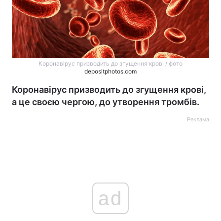
Коронавірус призводить до згущення крові / фото
depositphotos.com
Коронавірус призводить до згущення крові,
а це своєю чергою, до утворення тромбів.
Реклама
ad