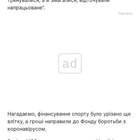
тренувалися, а й змагалися, відточували
напрацьоване".
Реклама
ad
Нагадаємо, фінансування спорту було урізано ще
влітку, а гроші направили до Фонду боротьби з
коронавірусом.