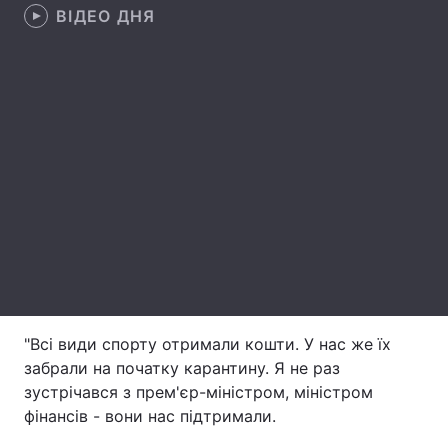
ВІДЕО ДНЯ
Лонгріди
Відео з Youtube
Статті
Інтерв'ю
Думки
Архів
Вакансії
Контакти
Послуги
"Всі види спорту отримали кошти. У нас же їх
забрали на початку карантину. Я не раз
зустрічався з прем'єр-міністром, міністром
фінансів - вони нас підтримали.