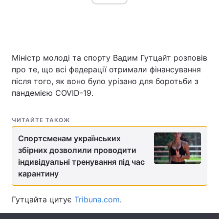
Головна
Війна
Міністр молоді та спорту Вадим Гутцайт розповів
Україна
Політика
про те, що всі федерації отримали фінансування
після того, як воно було урізано для боротьби з
Економіка
Світ
пандемією COVID-19.
Спорт
Наука
ЧИТАЙТЕ ТАКОЖ
Техно і зв'язок
Лайт
Спортсменам українських
Зброя
збірних дозволили проводити
Інциденти
індивідуальні тренування під час
Здоров'я
Туризм
карантину
Цікавинки
Погода
Гутцайта цитує
Tribuna.com
.
Екологія
Регіони