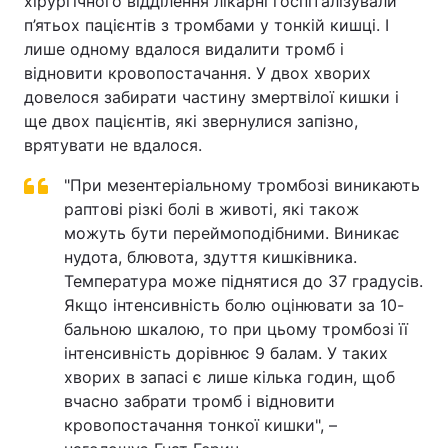
хірургічного відділення лікарні госпіталізували
п’ятьох пацієнтів з тромбами у тонкій кишці. І
лише одному вдалося видалити тромб і
відновити кровопостачання. У двох хворих
довелося забирати частину змертвілої кишки і
ще двох пацієнтів, які звернулися запізно,
врятувати не вдалося.
"При мезентеріальному тромбозі виникають
раптові різкі болі в животі, які також
можуть бути переймоподібними. Виникає
нудота, блювота, здуття кишківника.
Температура може піднятися до 37 градусів.
Якщо інтенсивність болю оцінювати за 10-
бальною шкалою, то при цьому тромбозі її
інтенсивність дорівнює 9 балам. У таких
хворих в запасі є лише кілька годин, щоб
вчасно забрати тромб і відновити
кровопостачання тонкої кишки", –