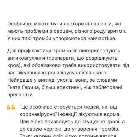
Особливо, мають бути насторожі пацієнти, які
мають проблеми з серцем, різного роду аритмії.
У них такі тромби утворюються найчастіше.
Для профілактики тромбозів використовують
антикоагулянти (препарати, що розріджують
кров), які обов’язково треба використовувати під
час лікування коронавірусу і після нього.
Найкраще у вигляді уколів, вони, за словами
Гната Герича, більш ефективні, ніж таблетовані
препарати.
"Це особливо стосується людей, які від
коронавірусної інфекції лікуються вдома.
Цей вірус призводить до згущення крові, а
це своєю чергою, до утворення тромбів.
Тому хворим слід чітко дотримуватися