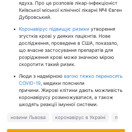
ядуха. Про це розповів лікар-інфекціоніст
Київської міської клінічної лікарні №4 Євген
Дубровський.
Коронавірус підвищує ризики
утворення
згустків крові у деяких пацієнтів. Нове
дослідження, проведене в США, показало,
що вчасне застосування препаратів для
розрідження крові може значною мірою
скоротити такий ризик.
Люди з надмірною
вагою тяжко переносять
COVID-19
, медики пояснили
причини. Жирові клітини дають можливість
коронавірусу розмножуватися, а також
шкодять реакції імунної системи.
новини Львова
коронавірус в Україні
погода