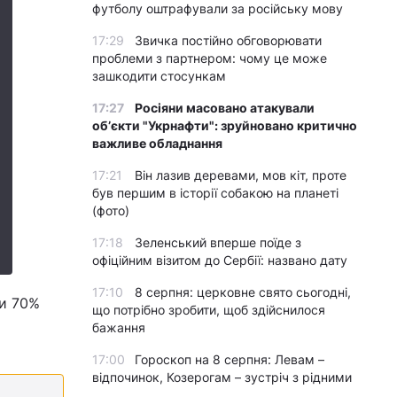
футболу оштрафували за російську мову
17:29
Звичка постійно обговорювати
проблеми з партнером: чому це може
зашкодити стосункам
17:27
Росіяни масовано атакували
обʼєкти "Укрнафти": зруйновано критично
важливе обладнання
17:21
Він лазив деревами, мов кіт, проте
був першим в історії собакою на планеті
(фото)
17:18
Зеленський вперше поїде з
офіційним візитом до Сербії: названо дату
17:10
8 серпня: церковне свято сьогодні,
ти 70%
що потрібно зробити, щоб здійснилося
бажання
17:00
Гороскоп на 8 серпня: Левам –
відпочинок, Козерогам – зустріч з рідними