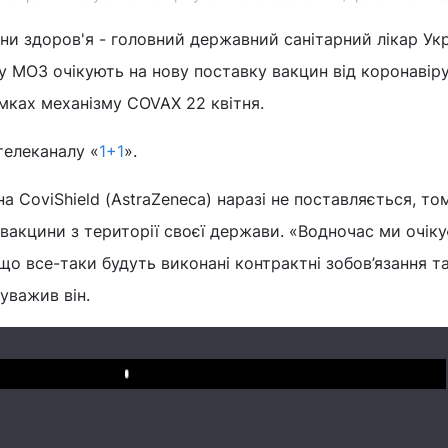
ни здоров'я - головний державний санітарний лікар Ук
у МОЗ очікують на нову поставку вакцин від коронавір
амках механізму COVAX 22 квітня.
 телеканалу «
1+1
».
а CoviShield (AstraZeneca) наразі не поставляється, то
 вакцини з території своєї держави. «Водночас ми очік
що все-таки будуть виконані контрактні зобов’язання т
уважив він.
Play