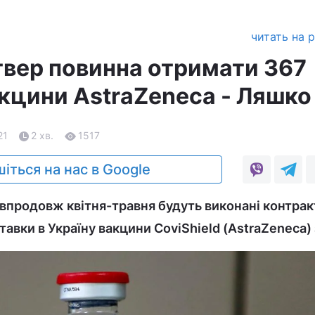
читать на 
етвер повинна отримати 367
акцини AstraZeneca - Ляшко
21
2 хв.
1517
іться на нас в Google
впродовж квітня-травня будуть виконані контрак
авки в Україну вакцини CoviShield (AstraZeneca) з