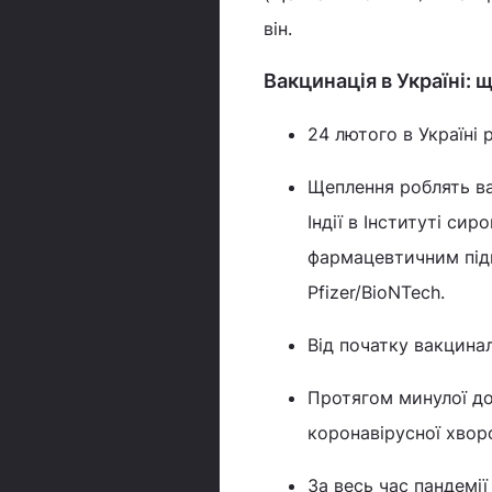
він.
Вакцинація в Україні: 
24 лютого в Україні 
Щеплення роблять ва
Індії в Інституті си
фармацевтичним підп
Pfizer/BioNTech.
Від початку вакцинал
Протягом минулої доб
коронавірусної хвор
За весь час пандемії