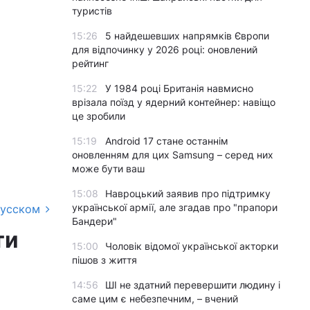
туристів
15:26
5 найдешевших напрямків Європи
для відпочинку у 2026 році: оновлений
рейтинг
15:22
У 1984 році Британія навмисно
врізала поїзд у ядерний контейнер: навіщо
це зробили
15:19
Android 17 стане останнім
оновленням для цих Samsung – серед них
може бути ваш
15:08
Навроцький заявив про підтримку
української армії, але згадав про "прапори
русском
Бандери"
ти
15:00
Чоловік відомої української акторки
пішов з життя
14:56
ШІ не здатний перевершити людину і
саме цим є небезпечним, – вчений