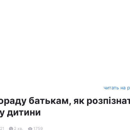
читать на 
ораду батькам, як розпізна
 у дитини
.21
2 хв.
1759