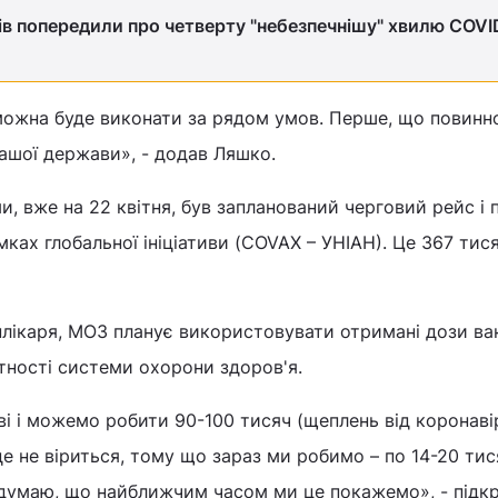
ів попередили про четверту "небезпечнішу" хвилю COVI
можна буде виконати за рядом умов. Перше, що повинно
нашої держави», - додав Ляшко.
, вже на 22 квітня, був запланований черговий рейс і 
ках глобальної ініціативи (COVAX – УНІАН). Це 367 тися
нлікаря, МОЗ планує використовувати отримані дози ва
атності системи охорони здоров'я.
ві і можемо робити 90-100 тисяч (щеплень від коронаві
це не віриться, тому що зараз ми робимо – по 14-20 тис
я думаю, що найближчим часом ми це покажемо», - підк