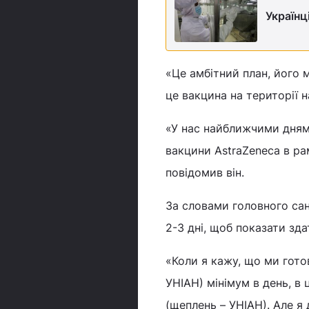
Українц
«Це амбітний план, його 
це вакцина на території 
«У нас найближчими днями
вакцини AstraZeneca в рам
повідомив він.
За словами головного са
2-3 дні, щоб показати зд
«Коли я кажу, що ми гото
УНІАН) мінімум в день, в 
(щеплень – УНІАН). Але 