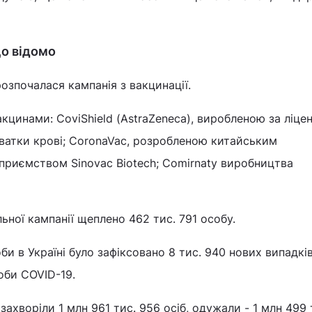
що відомо
розпочалася кампанія з вакцинації.
кцинами: CoviShield (AstraZeneca), виробленою за ліцен
роватки крові; CoronaVac, розробленою китайським
риємством Sinovac Biotech; Comirnaty виробництва
ьної кампанії щеплено 462 тис. 791 особу.
и в Україні було зафіксовано 8 тис. 940 нових випадкі
оби COVID-19.
 захворіли 1 млн 961 тис. 956 осіб, одужали - 1 млн 499 