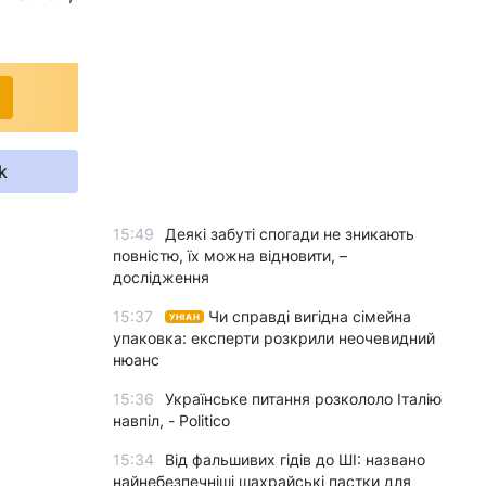
k
15:49
Деякі забуті спогади не зникають
повністю, їх можна відновити, –
дослідження
15:37
Чи справді вигідна сімейна
УНІАН
упаковка: експерти розкрили неочевидний
нюанс
15:36
Українське питання розкололо Італію
навпіл, - Politico
15:34
Від фальшивих гідів до ШІ: названо
найнебезпечніші шахрайські пастки для