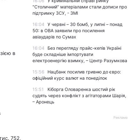
16:06
У кримінальній справі ринку
"Столичний" матеріалами стали дописи про
підтримку ЗСУ, - ЗМІ
16:04
У червні – 30 бомб, у липні – понад
50: в ОВА заявили про посилення
авіаударів по Сумах
16:04
Без перегляду прайс-кепів Україні
зією в
буде складніше імпортувати
електроенергію взимку, – Центр Разумкова
15:56
Нацбанк посилив гривню до євро:
офіційний курс валют на понеділок
15:51
Кіборга Оловаренка шостий рік
судять через конфлікт з агітаторами Шарія,
– Аронець
в
Реклама
тис. 752,