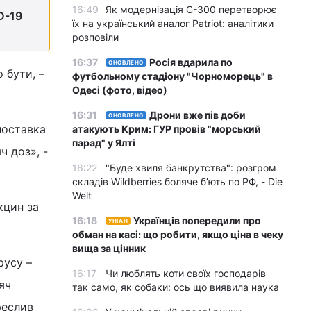
16:49
Як модернізація С-300 перетворює
D-19
їх на український аналог Patriot: аналітики
розповіли
16:37
Росія вдарила по
ОНОВЛЕНО
 бути, –
футбольному стадіону "Чорноморець" в
Одесі (фото, відео)
16:31
Дрони вже пів доби
ОНОВЛЕНО
поставка
атакують Крим: ГУР провів "морський
парад" у Ялті
ч доз», -
16:22
"Буде хвиля банкрутства": розгром
складів Wildberries боляче бʼють по РФ, - Die
Welt
кцин за
16:18
Українців попередили про
УНІАН
обман на касі: що робити, якщо ціна в чеку
вища за цінник
русу –
16:17
Чи люблять коти своїх господарів
яч
так само, як собаки: ось що виявила наука
реслив