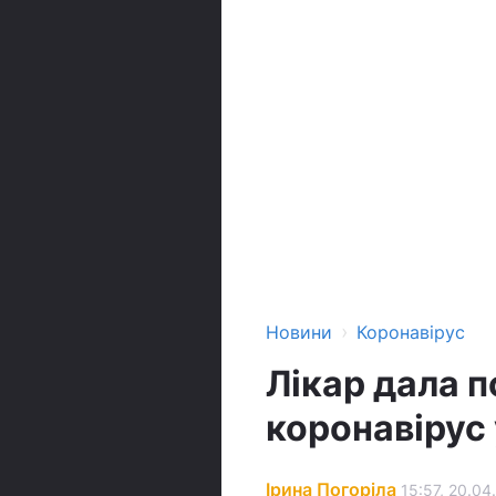
›
Новини
Коронавірус
Лікар дала п
коронавірус
Ірина Погоріла
15:57, 20.04