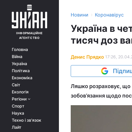
›
Новини
Коронавірус
Україна в ч
ІНФОРМАЦІЙНЕ
тисяч доз в
АГЕНТСТВО
Головна
Денис Прядко
Війна
17:26, 20.04.
Україна
Підпиш
Політика
Економіка
Світ
Ляшко розраховує, що 
Екологія
зобов’язання щодо пост
Регіони
Спорт
Наука
Техно і зв'язок
Лайт