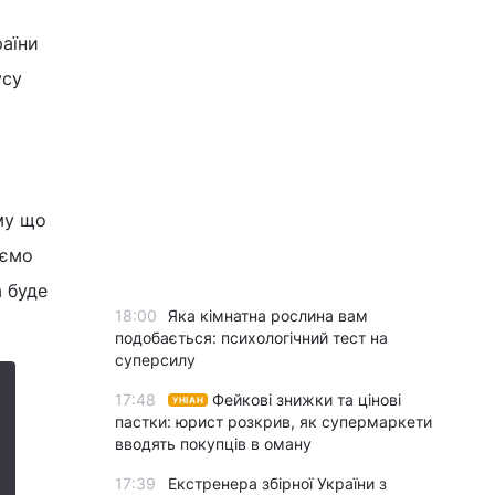
раїни
усу
му що
уємо
а буде
18:00
Яка кімнатна рослина вам
подобається: психологічний тест на
суперсилу
17:48
Фейкові знижки та цінові
УНІАН
пастки: юрист розкрив, як супермаркети
вводять покупців в оману
17:39
Екстренера збірної України з