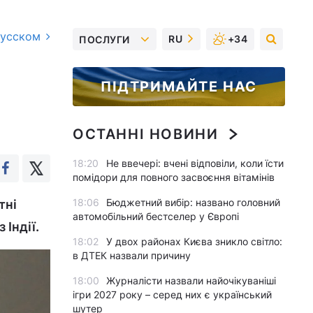
русском
RU
+34
ПОСЛУГИ
ПІДТРИМАЙТЕ НАС
ОСТАННІ НОВИНИ
18:20
Не ввечері: вчені відповіли, коли їсти
помідори для повного засвоєння вітамінів
18:06
Бюджетний вибір: названо головний
тні
автомобільний бестселер у Європі
 Індії.
18:02
У двох районах Києва зникло світло:
в ДТЕК назвали причину
18:00
Журналісти назвали найочікуваніші
ігри 2027 року – серед них є український
шутер