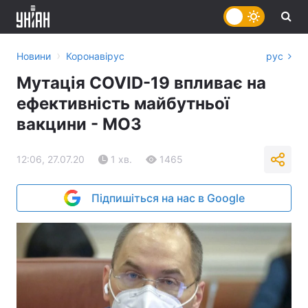
›
Новини
Коронавірус
рус
Мутація COVID-19 впливає на
ефективність майбутньої
вакцини - МОЗ
12:06, 27.07.20
1 хв.
1465
Підпишіться на нас в Google