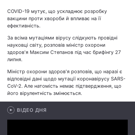
COVID-19 мутує, що ускладнює розробку
вакцини проти хвороби й впливає на її
ефективність.
Головна
Війна
За всіма мутаціями вірусу слідкують провідні
Україна
Політика
науковці світу, розповів міністр охорони
здоров'я Максим Степанов під час брифінгу 27
Економіка
Світ
липня.
Спорт
Наука
Міністр охорони здоров'я розповів, що наразі є
відповідні дані щодо мутації коронавірусу SARS-
Техно і зв'язок
Лайт
CoV-2. Але натомість немає підтвердження, що
Зброя
Інциденти
його вірулентність змінюється.
Здоров'я
Туризм
ВІДЕО ДНЯ
Цікавинки
Погода
Екологія
Регіони