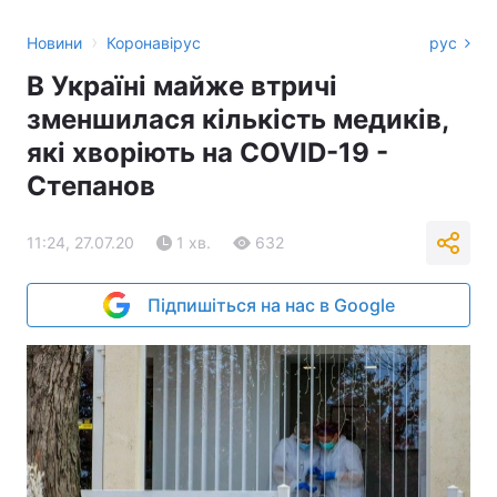
›
Новини
Коронавірус
рус
В Україні майже втричі
зменшилася кількість медиків,
які хворіють на COVID-19 -
Степанов
11:24, 27.07.20
1 хв.
632
Підпишіться на нас в Google