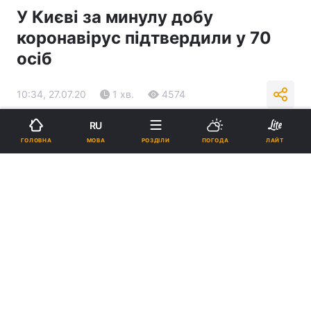
У Києві за минулу добу
коронавірус підтвердили у 70
осіб
10:34, 27.07.20
1 хв.
4574
RU
Підпишіться на нас в Google
МОВА
ГОЛОВНА
РОЗДІЛИ
ПОГОДА
ЛАЙТ
Ілюстрація / REUTERS