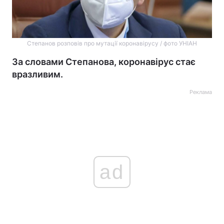
Степанов розповів про мутації коронавірусу / фото УНІАН
За словами Степанова, коронавірус стає
вразливим.
Реклама
ad