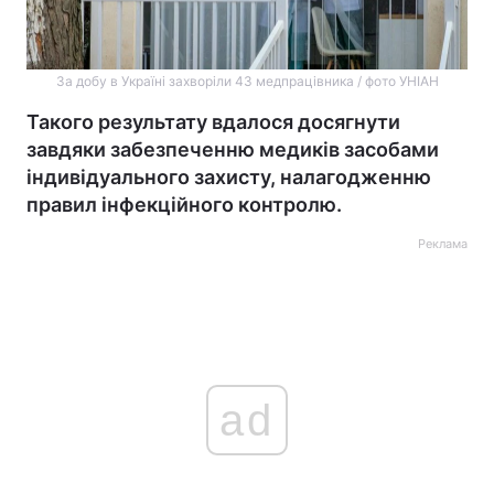
За добу в Україні захворіли 43 медпрацівника / фото УНІАН
Такого результату вдалося досягнути
завдяки забезпеченню медиків засобами
індивідуального захисту, налагодженню
правил інфекційного контролю.
Реклама
ad