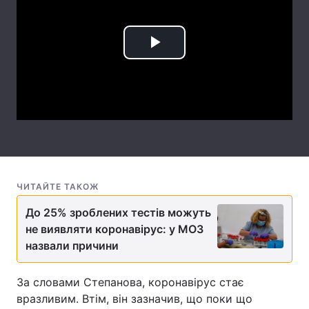
Лонгріди
Play
Відео з Youtube
Статті
Video
Інтерв'ю
Думки
Архів
Вакансії
Контакти
Послуги
ЧИТАЙТЕ ТАКОЖ
До 25% зроблених тестів можуть
не виявляти коронавірус: у МОЗ
назвали причини
За словами Степанова, коронавірус стає
вразливим. Втім, він зазначив, що поки що