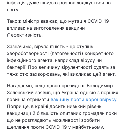
інфекція дуже швидко розповсюджується по
світу.
Тема оформлення
Також міністр вважає, що мутація COVID-19
впливає на виготовлення вакцини і
її ефективність.
Зазначимо, вірулентність - це ступінь
хвороботворності (патогенності) конкретного
інфекційного агента, наприклад вірусу чи
бактерії. Про величину вірулентності судять за
тяжкістю захворювань, які викликає цей агент.
Нагадаємо, нещодавно президент Володимир
Зеленський заявив, що Україна однією з перших
повинна отримати
вакцину проти коронавірусу
.
Попри це, в країні досить низький рівень
вакцинації й більшість опитаних громадян поки
що не розглядають можливості зробити
щеплення проти COVID-19 у майбутньому.