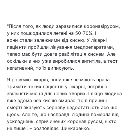
"Після того, як люди заразилися коронавірусом,
у них пошкодилися легені на 50-70%. І
вони стали залежними від кисню. У лікарні
пацієнти пройшли лікування медпрепаратами, і
тепер має бути довга реабілітація киснем. Але
оскільки в них уже виробилися антитіла, а тест
негативний, то їх виписують.
Я розумію лікарів, вони вже не мають права
тримати таких пацієнтів у лікарні, потрібно
звільняти місця для нових хворих. І якщо людина
вже вдома без кисню вмирає, то в причині
смерті вказують серцеву недостатність або ще
щось. Але те, що насправді людина померла від
ускладнень, спричинених коронавірусом, ніхто
не пише", – розповідає Шинкаренко.