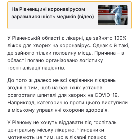
На Рівненщині коронавірусом
заразилися шість медиків (відео)
У Рівненській області є лікарні, де зайнято 100%
ліжок для хворих на коронавірус. Однак є й такі,
де зайнято тільки половину місць. Причина – в
області погано організовано логістику
госпіталізації пацієнтів.
До того ж далеко не всі керівники лікарень
згодні з тим, щоб на базі їхніх установ
розгортали шпиталі для хворих на COVID-19.
Наприклад, категорично проти цього виступили
в міському управлінні охорони здоров'я.
У Рівному не хочуть віддавати під госпіталь
центральну міську лікарню. Чиновники
мотивують це тим, що в лікарні працює