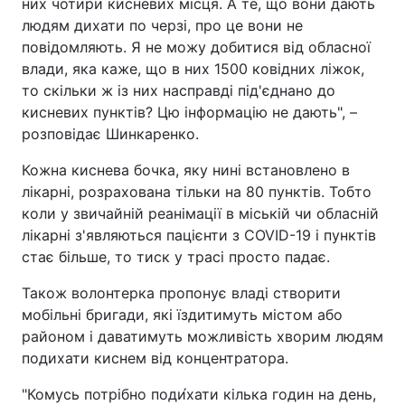
них чотири кисневих місця. А те, що вони дають
людям дихати по черзі, про це вони не
повідомляють. Я не можу добитися від обласної
влади, яка каже, що в них 1500 ковідних ліжок,
то скільки ж із них насправді під'єднано до
кисневих пунктів? Цю інформацію не дають", –
розповідає Шинкаренко.
Кожна киснева бочка, яку нині встановлено в
лікарні, розрахована тільки на 80 пунктів. Тобто
коли у звичайній реанімації в міській чи обласній
лікарні з'являються пацієнти з COVID-19 і пунктів
стає більше, то тиск у трасі просто падає.
Також волонтерка пропонує владі створити
мобільні бригади, які їздитимуть містом або
районом і даватимуть можливість хворим людям
подихати киснем від концентратора.
"Комусь потрібно поди́хати кілька годин на день,