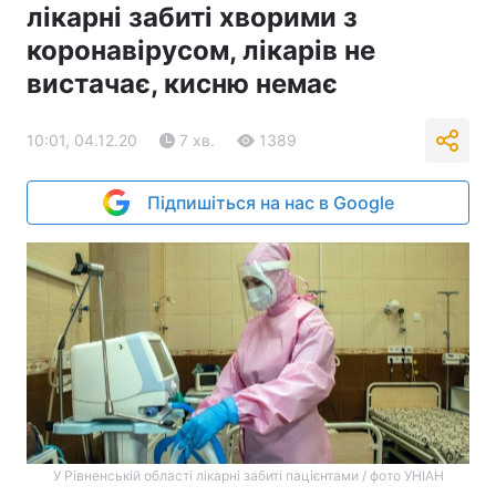
лікарні забиті хворими з
коронавірусом, лікарів не
вистачає, кисню немає
10:01, 04.12.20
7 хв.
1389
Підпишіться на нас в Google
У Рівненській області лікарні забиті пацієнтами / фото УНІАН