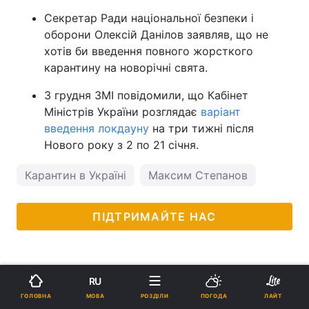
Секретар Ради національної безпеки і
оборони Олексій Данілов заявляв, що не
хотів би введення повного жорсткого
карантину на новорічні свята.
3 грудня ЗМІ повідомили, що Кабінет
Міністрів України розглядає
варіант
введення локдауну
на три тижні після
Нового року з 2 по 21 січня.
Карантин в Україні
Максим Степанов
ПІДТРИМАЙТЕ НАС
RU
МОВА
ГОЛОВНА
РОЗДІЛИ
ПОГОДА
ЛАЙТ