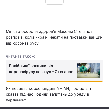
Головна
Війна
Міністр охорони здоров'я Максим Степанов
Україна
Політика
розповів, коли Україні чекати на поставки вакцин
Економіка
Світ
від коронавірусу.
Спорт
Наука
ЧИТАЙТЕ ТАКОЖ
Техно і зв'язок
Лайт
Російської вакцини від
коронавірусу не існує - Степанов
Зброя
Інциденти
Здоров'я
Туризм
Як передає кореспондент УНІАН, про це він
сказав під час Години запитань до уряду в
Цікавинки
Погода
парламенті.
Екологія
Регіони