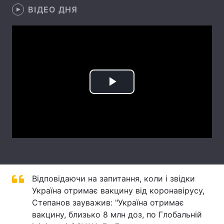
ВІДЕО ДНЯ
Лонгріди
Відео з Youtube
Статті
Інтерв'ю
Думки
Play
Архів
Вакансії
Video
Контакти
Послуги
Відповідаючи на запитання, коли і звідки
Україна отримає вакцину від коронавірусу,
Степанов зауважив: "Україна отримає
вакцину, близько 8 млн доз, по Глобальній