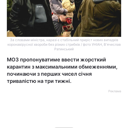
За словами міністра, наразі є стабільний приріст нових випадків
коронавірусної хвороби без різких стрибків / фото УНІАН, В'ячеслав
Ратинський
МОЗ пропонуватиме ввести жорсткий
карантин з максимальними обмеженнями,
починаючи з перших чисел січня
тривалістю на три тижні.
Реклама