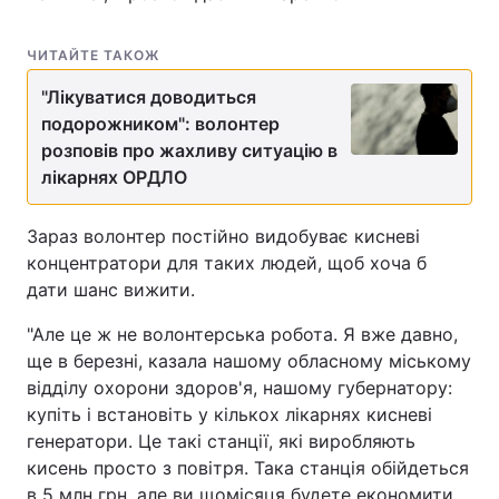
ЧИТАЙТЕ ТАКОЖ
"Лікуватися доводиться
подорожником": волонтер
розповів про жахливу ситуацію в
лікарнях ОРДЛО
Зараз волонтер постійно видобуває кисневі
концентратори для таких людей, щоб хоча б
дати шанс вижити.
"Але це ж не волонтерська робота. Я вже давно,
ще в березні, казала нашому обласному міському
відділу охорони здоров'я, нашому губернатору:
купіть і встановіть у кількох лікарнях кисневі
генератори. Це такі станції, які виробляють
кисень просто з повітря. Така станція обійдеться
в 5 млн грн, але ви щомісяця будете економити