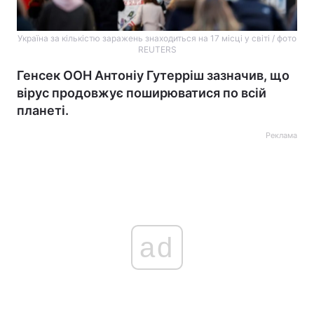
Україна за кількістю заражень знаходиться на 17 місці у світі / фото
REUTERS
Генсек ООН Антоніу Гутерріш зазначив, що
вірус продовжує поширюватися по всій
планеті.
Реклама
ad