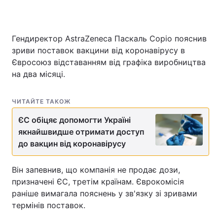
Гендиректор AstraZeneca Паскаль Соріо пояснив
Головна
Війна
зриви поставок вакцини від коронавірусу в
Євросоюз відставанням від графіка виробництва
Україна
Політика
на два місяці.
Економіка
Світ
ЧИТАЙТЕ ТАКОЖ
Спорт
Наука
ЄС обіцяє допомогти Україні
Техно і зв'язок
Лайт
якнайшвидше отримати доступ
до вакцин від коронавірусу
Зброя
Інциденти
Він запевнив, що компанія не продає дози,
Здоров'я
Туризм
призначені ЄС, третім країнам. Єврокомісія
раніше вимагала пояснень у зв'язку зі зривами
Цікавинки
Погода
термінів поставок.
Екологія
Регіони