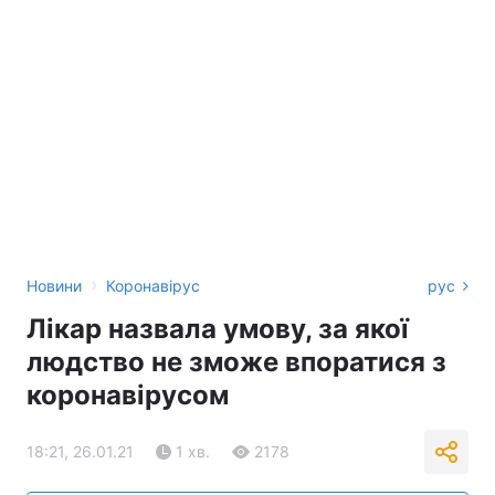
›
Новини
Коронавірус
рус
Лікар назвала умову, за якої
людство не зможе впоратися з
коронавірусом
18:21, 26.01.21
1 хв.
2178