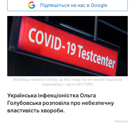
Підпишіться на нас в Google
Фахівець назвала умову, за якої людство не зможе подолати
коронавірус \ фото REUTERS
Українська інфекціоністка Ольга
Голубовська розповіла про небезпечну
властивість хвороби.
Реклама