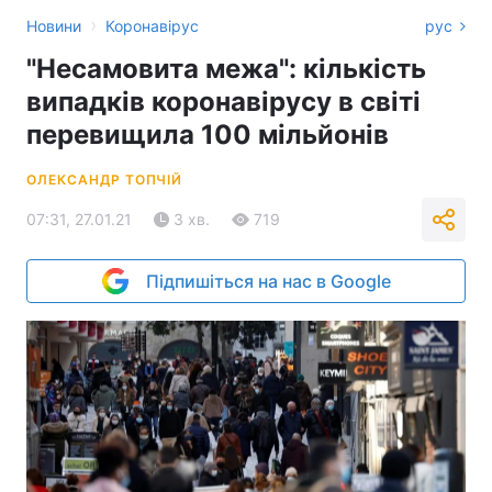
›
Новини
Коронавірус
рус
"Несамовита межа": кількість
випадків коронавірусу в світі
перевищила 100 мільйонів
ОЛЕКСАНДР ТОПЧІЙ
07:31, 27.01.21
3 хв.
719
Підпишіться на нас в Google