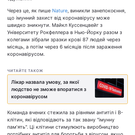
Через це, як пише
Nature
, виникли занепокоєння,
що імунний захист від коронавірусу може
швидко зникнути. Майкл Куссенцвейг з
Університету Рокфеллера в Нью-Йорку разом з
колегами зібрали зразки крові 87 людей через
місяць, а потім через 6 місяців після зараження
коронавірусом.
ЧИТАЙТЕ ТАКОЖ
Лікар назвала умову, за якої
людство не зможе впоратися з
коронавірусом
Команда вчених стежила за рівнями антитіл і B-
клітин, які відповідають за так звану "імунну
пам'ять". Ці клітини стимулюють виробництво
потрібних антитіл для боротьби з вірусом, якщо