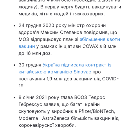
людину). В першу чергу будуть вакцинувати
медиків, літніх людей і тяжкохворих.
24 грудня 2020 року міністр охорони
здоров'я Максим Степанов повідомив, що
МОЗ відпрацьовує план зі
збільшення квоти
вакцин
у рамках ініціативи COVAX з 8 млн
до 16 млн доз.
30 грудня
Україна підписала контракт із
китайською компанією Sinovac
про
постачання 1,9 млн доз вакцини від COVID-
19.
8 січня 2021 року глава ВООЗ Тедрос
Гебреєсус заявив, що багаті країни
скуповують у виробників Pfizer/BioNTech,
Moderna і AstraZeneca більшість вакцин від
коронавірусної хвороби.