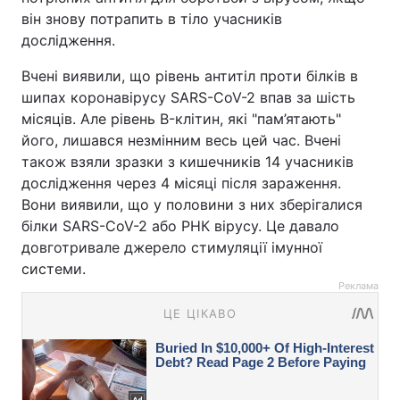
він знову потрапить в тіло учасників
дослідження.
Вчені виявили, що рівень антитіл проти білків в
шипах коронавірусу SARS-CoV-2 впав за шість
місяців. Але рівень B-клітин, які "пам’ятають"
його, лишався незмінним весь цей час. Вчені
також взяли зразки з кишечників 14 учасників
дослідження через 4 місяці після зараження.
Вони виявили, що у половини з них зберігалися
білки SARS-CoV-2 або РНК вірусу. Це давало
довготривале джерело стимуляції імунної
системи.
Реклама