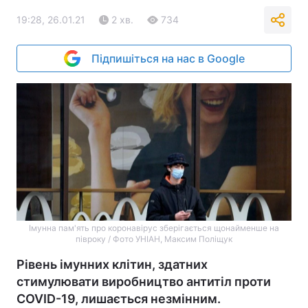
19:28, 26.01.21
2 хв.
734
Підпишіться на нас в Google
Імунна пам'ять про коронавірус зберігається щонайменше на
півроку / Фото УНІАН, Максим Поліщук
Рівень імунних клітин, здатних
стимулювати виробництво антитіл проти
COVID-19, лишається незмінним.