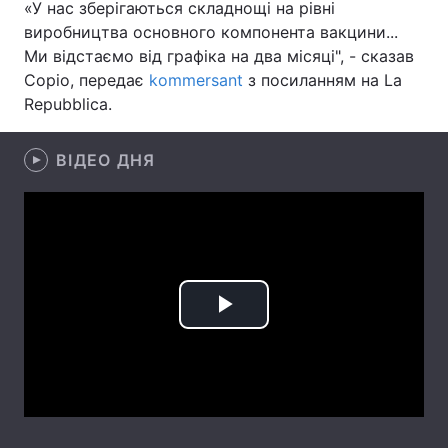
«У нас зберігаються складнощі на рівні
виробництва основного компонента вакцини...
Лонгріди
Ми відстаємо від графіка на два місяці", - сказав
Соріо, передає
kommersant
з посиланням на La
Відео з Youtube
Статті
Repubblica.
Інтерв'ю
Думки
ВІДЕО ДНЯ
Архів
Вакансії
Контакти
Послуги
Play
Video