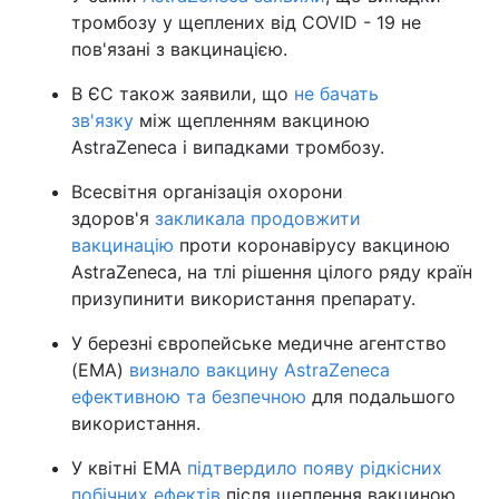
тромбозу у щеплених від COVID - 19 не
пов'язані з вакцинацією.
В ЄС також заявили, що
не бачать
зв'язку
між щепленням вакциною
AstraZeneca і випадками тромбозу.
Всесвітня організація охорони
здоров'я
закликала продовжити
вакцинацію
проти коронавірусу вакциною
AstraZeneca, на тлі рішення цілого ряду країн
призупинити використання препарату.
У березні європейське медичне агентство
(EMA)
визнало вакцину AstraZeneca
ефективною та безпечною
для подальшого
використання.
У квітні EMA
підтвердило появу рідкісних
побічних ефектів
після щеплення вакциною