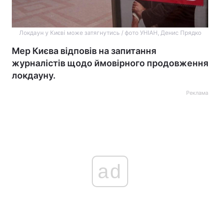
Локдаун у Києві може затягнутись / фото УНІАН, Денис Прядко
Мер Києва відповів на запитання
журналістів щодо ймовірного продовження
локдауну.
Реклама
ad