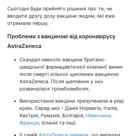
Сьогодні буде прийнято рішення про те, чи
Тема оформлення
вводити другу дозу вакцини людям, які вже
отримали першу.
Проблеми з вакциною від коронавірусу
AstraZeneca
Скандал навколо вакцини британо-
шведської фармацевтичної компанії виник
після смерті кількох щеплених вакциною
AstraZeneca. Після щеплення у них
розвинулася тромбоемболія.
Використання вакцини призупинили в ряді
країн. Серед них - Данія Норвегія, Італія,
Австрія, Румунія, Болгарія,
Німеччина,
Франція
, Іспанія та інші.
У самій
AstraZeneca заявили
, що випадки