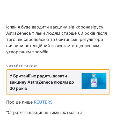
Головна
Війна
Іспанія буде вводити вакцину від коронавірусу
AstraZeneca тільки людям старше 60 років після
Україна
Політика
того, як європейські та британські регулятори
Економіка
Світ
виявили потенційний зв'язок між щепленням і
утворенням тромбів.
Спорт
Наука
ЧИТАЙТЕ ТАКОЖ
Техно і зв'язок
Лайт
У Британії не радять давати
Зброя
Інциденти
вакцину AstraZeneca людям до
30 років
Здоров'я
Туризм
Про це пише
REUTERS
.
Цікавинки
Погода
"Стратегія вакцинації змінюється, і з
Екологія
Регіони