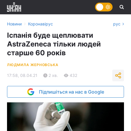
›
Новини
Коронавірус
рус
Іспанія буде щеплювати
AstraZeneca тільки людей
старше 60 років
ЛЮДМИЛА ЖЕРНОВСЬКА
17:58, 08.04.21
2 хв.
432
Підпишіться на нас в Google