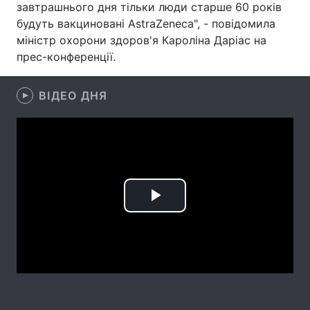
завтрашнього дня тільки люди старше 60 років
будуть вакциновані AstraZeneca", - повідомила
Лонгріди
міністр охорони здоров'я Кароліна Даріас на
прес-конференції.
Відео з Youtube
Статті
ВІДЕО ДНЯ
Інтерв'ю
Думки
Архів
Вакансії
Контакти
Послуги
Play
Video