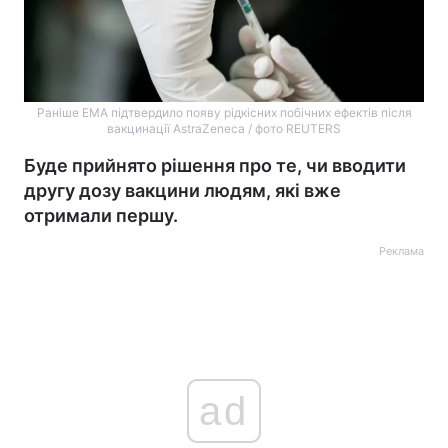
Раніше EMA підтвердило появу рідкісних побічних ефектів після
вакцинації AstraZeneca / фото REUTERS
Буде прийнято рішення про те, чи вводити
другу дозу вакцини людям, які вже
отримали першу.
Реклама
ad