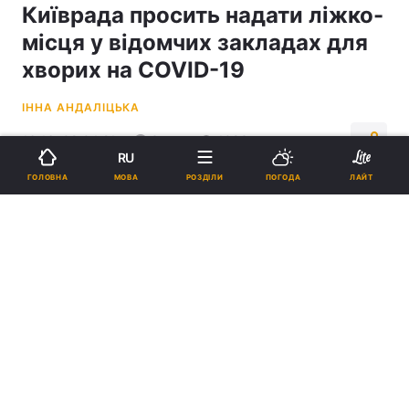
Київрада просить надати ліжко-
місця у відомчих закладах для
хворих на COVID-19
ІННА АНДАЛІЦЬКА
16:16, 08.04.21
3 хв.
1093
RU
МОВА
ГОЛОВНА
РОЗДІЛИ
ПОГОДА
ЛАЙТ
Підпишіться на нас в Google