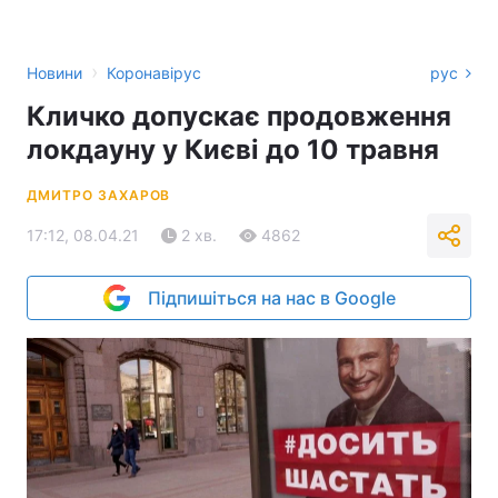
›
Новини
Коронавірус
рус
Кличко допускає продовження
локдауну у Києві до 10 травня
ДМИТРО ЗАХАРОВ
17:12, 08.04.21
2 хв.
4862
Підпишіться на нас в Google