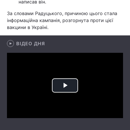
написав він.
Лонгріди
За словами Радуцького, причиною цього стала
інформаційна кампанія, розгорнута проти цієї
вакцини в Україні.
Відео з Youtube
Статті
Інтерв'ю
Думки
ВІДЕО ДНЯ
Архів
Вакансії
Контакти
Послуги
Play
Video