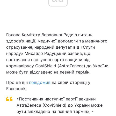
Головна
Війна
Україна
Політика
Голова Комітету Верховної Ради з питань
здоров'я нації, медичної допомоги та медичного
Економіка
Світ
страхування, народний депутат від «Слуги
народу» Михайло Радуцький заявив, що
Спорт
Наука
постачання наступної партії вакцини від
коронавірусу CoviShield (AstraZeneca) до України
Техно і зв'язок
Лайт
може бути відкладено на певний термін.
Зброя
Інциденти
Про це він
повідомив
на своїй сторінці у
Facebook.
Здоров'я
Туризм
«Постачання наступної партії вакцини
Цікавинки
Погода
AstraZeneca (CoviShield) до України може
бути відкладено на певний термін», -
Екологія
Регіони