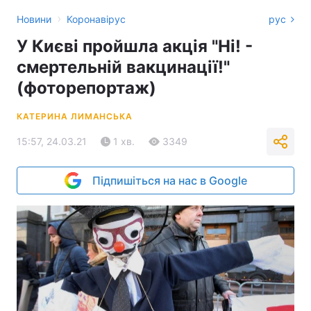
›
Новини
Коронавірус
рус
У Києві пройшла акція "Ні! -
смертельній вакцинації!"
(фоторепортаж)
КАТЕРИНА ЛИМАНСЬКА
15:57, 24.03.21
1 хв.
3349
Підпишіться на нас в Google