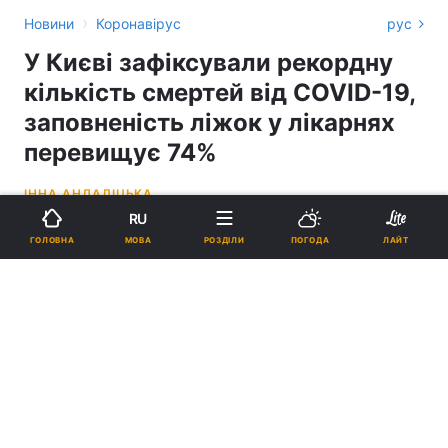
›
Новини
Коронавірус
рус
У Києві зафіксували рекордну
кількість смертей від COVID-19,
заповненість ліжок у лікарнях
перевищує 74%
ІННА АНДАЛІЦЬКА
RU
12:52, 24.03.21
3 хв.
637
МОВА
ГОЛОВНА
РОЗДІЛИ
ПОГОДА
ЛАЙТ
Підпишіться на нас в Google