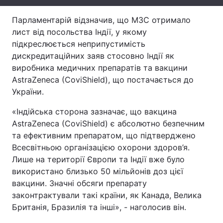
Тема оформлення
Парламентарій відзначив, що МЗС отримало
лист від посольства Індії, у якому
підкреслюється неприпустимість
дискредитаційних заяв стосовно Індії як
виробника медичних препаратів та вакцини
AstraZeneca (CoviShield), що постачається до
України.
«Індійська сторона зазначає, що вакцина
AstraZeneca (CoviShield) є абсолютно безпечним
та ефективним препаратом, що підтверджено
Всесвітньою організацією охорони здоров’я.
Лише на території Європи та Індії вже було
використано близько 50 мільйонів доз цієї
вакцини. Значні обсяги препарату
законтрактували такі країни, як Канада, Велика
Британія, Бразилія та інші», - наголосив він.