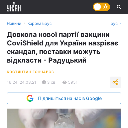
›
Новини
Коронавірус
рус
Довкола нової партії вакцини
CoviShield для України назріває
скандал, поставки можуть
відкласти - Радуцький
КОСТЯНТИН ГОНЧАРОВ
16:24, 24.03.21
3 хв.
5951
Підпишіться на нас в Google