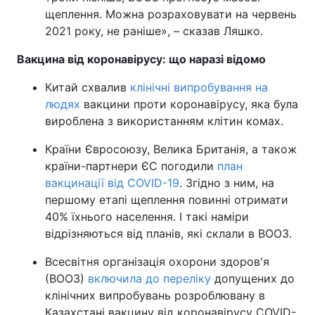
щеплення. Можна розраховувати на червень
Тема оформлення
2021 року, не раніше», – сказав Ляшко.
Вакцина від коронавірусу: що наразі відомо
Китай схвалив
клінічні випробування на
людях
вакцини проти коронавірусу, яка була
вироблена з використанням клітин комах.
Країни Євросоюзу, Велика Британія, а також
країни-партнери ЄС погодили
план
вакцинації від COVID-19
. Згідно з ним, на
першому етапі щеплення повинні отримати
40% їхнього населення. І такі наміри
відрізняються від планів, які склали в ВООЗ.
Всесвітня організація охорони здоров'я
(ВООЗ)
включила до переліку
допущених до
клінічних випробувань розроблювану в
Казахстані вакцину від коронавірусу COVID-