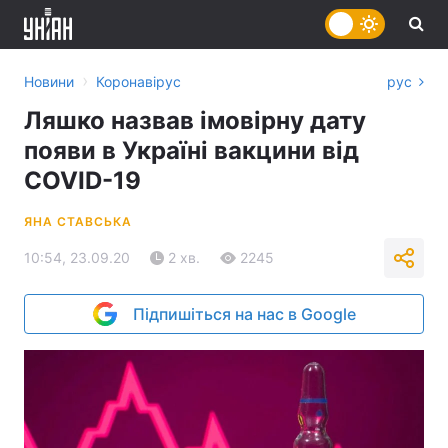
›
Новини
Коронавірус
рус
Ляшко назвав імовірну дату
появи в Україні вакцини від
COVID-19
ЯНА СТАВСЬКА
10:54, 23.09.20
2 хв.
2245
Підпишіться на нас в Google