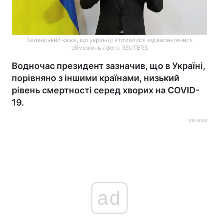
Зеленський каже, що українці втомилися від карантинних
обмежень / фото REUTERS
Водночас президент зазначив, що в Україні,
порівняно з іншими країнами, низький
рівень смертності серед хворих на COVID-
19.
Реклама
ad