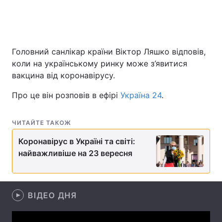
Головна
Війна
Головний санлікар країни Віктор Ляшко відповів,
коли на українському ринку може з’явитися
Україна
Політика
вакцина від коронавірусу.
Економіка
Світ
Про це він розповів в ефірі
Україна 24
.
Спорт
Наука
ЧИТАЙТЕ ТАКОЖ
Техно і зв'язок
Лайт
Коронавірус в Україні та світі:
Зброя
Інциденти
найважливіше на 23 вересня
Здоров'я
Туризм
ВІДЕО ДНЯ
Цікавинки
Погода
Екологія
Регіони