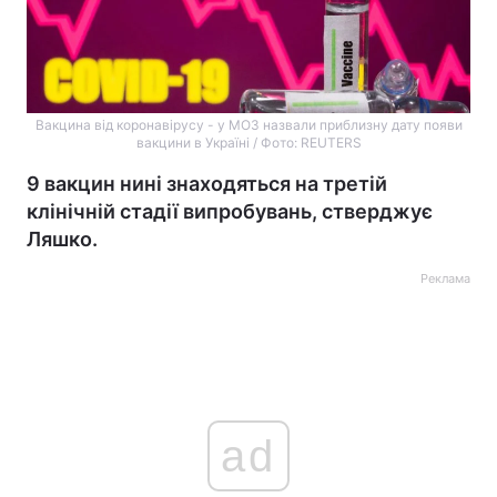
Вакцина від коронавірусу - у МОЗ назвали приблизну дату появи
вакцини в Україні / Фото: REUTERS
9 вакцин нині знаходяться на третій
клінічній стадії випробувань, стверджує
Ляшко.
Реклама
ad