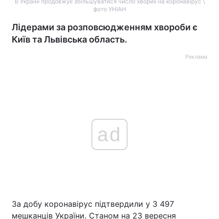
В Україні продовжує збільшуватися число хворих на коронавірус \
фото УНІАН
Лідерами за розповсюдженням хвороби є
Київ та Львівська область.
Реклама
ad
За добу коронавірус підтвердили у 3 497
мешканців України. Станом на 23 вересня