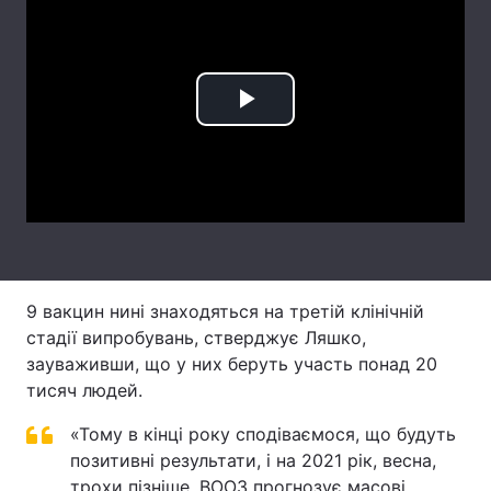
Лонгріди
Відео з Youtube
Статті
Play
Інтерв'ю
Думки
Video
Архів
Вакансії
Контакти
Послуги
9 вакцин нині знаходяться на третій клінічній
стадії випробувань, стверджує Ляшко,
зауваживши, що у них беруть участь понад 20
тисяч людей.
«Тому в кінці року сподіваємося, що будуть
позитивні результати, і на 2021 рік, весна,
трохи пізніше, ВООЗ прогнозує масові