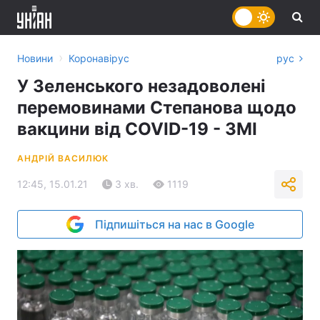
›
Новини
Коронавірус
рус
У Зеленського незадоволені
перемовинами Степанова щодо
вакцини від COVID-19 - ЗМІ
АНДРІЙ ВАСИЛЮК
12:45, 15.01.21
3 хв.
1119
Підпишіться на нас в Google