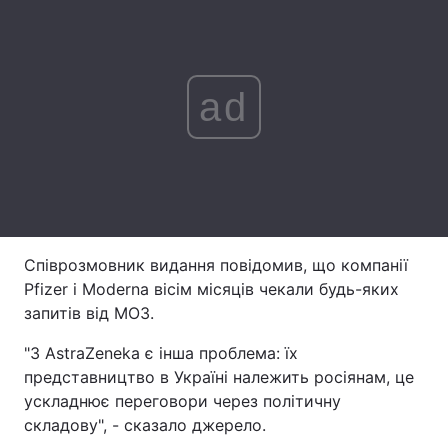
Лонгріди
ad
Відео з Youtube
Статті
Інтерв'ю
Думки
Архів
Вакансії
Контакти
Співрозмовник видання повідомив, що компанії
Послуги
Pfizer і Moderna вісім місяців чекали будь-яких
запитів від МОЗ.
"З AstraZeneka є інша проблема: їх
представництво в Україні належить росіянам, це
ускладнює переговори через політичну
складову", - сказало джерело.