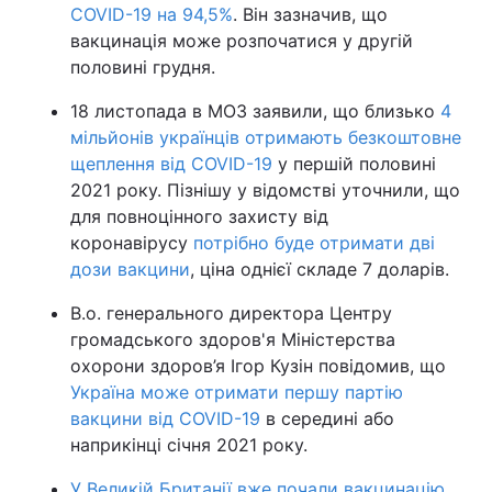
COVID-19 на 94,5%
. Він зазначив, що
вакцинація може розпочатися у другій
половині грудня.
18 листопада в МОЗ заявили, що близько
4
мільйонів українців отримають безкоштовне
щеплення від COVID-19
у першій половині
2021 року. Пізнішу у відомстві уточнили, що
для повноцінного захисту від
коронавірусу
потрібно буде отримати дві
дози вакцини
, ціна однієї складе 7 доларів.
В.о. генерального директора Центру
громадського здоров'я Міністерства
охорони здоров’я Ігор Кузін повідомив, що
Україна може отримати першу партію
вакцини від COVID-19
в середині або
наприкінці січня 2021 року.
У Великій Британії вже почали вакцинацію