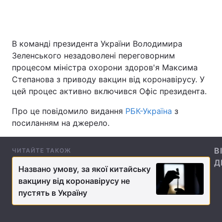
Головна
Війна
В команді президента України Володимира
Зеленського незадоволені переговорним
Україна
Політика
процесом міністра охорони здоров'я Максима
Степанова з приводу вакцин від коронавірусу. У
Економіка
Світ
цей процес активно включився Офіс президента.
Спорт
Наука
Про це повідомило видання
РБК-Україна
з
посиланням на джерело.
Техно і зв'язок
Лайт
В
ЧИТАЙТЕ ТАКОЖ
Зброя
Інциденти
Д
Названо умову, за якої китайську
Здоров'я
Туризм
вакцину від коронавірусу не
пустять в Україну
Цікавинки
Погода
Екологія
Регіони