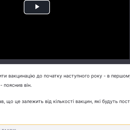
Play
Video
ити вакцинацію до початку наступного року - в першом
- пояснив він.
, що це залежить від кількості вакцин, які будуть пост