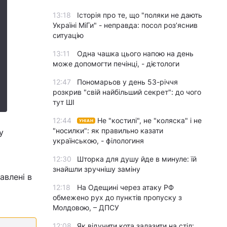
13:18
Історія про те, що "поляки не дають
Україні МіГи" - неправда: посол роз’яснив
ситуацію
13:11
Одна чашка цього напою на день
може допомогти печінці, - дієтологи
12:47
Пономарьов у день 53-річчя
розкрив "свій найбільший секрет": до чого
тут ШІ
12:44
Не "костилі", не "коляска" і не
УНІАН
"носилки": як правильно казати
у
українською, - філологиня
12:30
Шторка для душу йде в минуле: їй
знайшли зручнішу заміну
авлені в
12:18
На Одещині через атаку РФ
обмежено рух до пунктів пропуску з
Молдовою, – ДПСУ
12:08
Як відучити кота залазити на стіл: