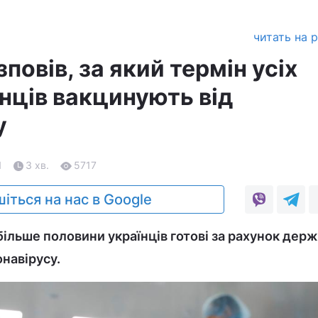
читать на 
повів, за який термін усіх
нців вакцинують від
у
1
3 хв.
5717
іться на нас в Google
більше половини українців готові за рахунок дер
навірусу.