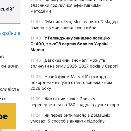
власники поділилися ефективними
ській"
методами
11:57
"Ми вистоїмо, Москва ляже": Мадяр
назвав 5 умов завершення війни
країнців
11:43
У Геленджику знищено позицію
С-400, з якої 8 серпня били по Україні, -
Мадяр
ав
11:40
Дві океанічні аномалії можуть
ьки вони
вплинути на зиму 2026–2027 років у Європі
11:38
Новий фільм Marvel б’є рекорд за
рекордом - він уже став головним хітом
2026 року
жливість
уть.
11:25
Життя цих знаків Зодіаку
перевернеться на 180 градусів дуже скоро
11:24
Як перевірити масло в домашніх
умовах: 5 способів виявити підробку