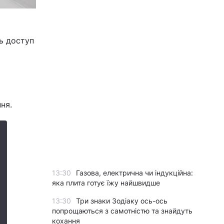
ь доступ
ня.
13:30
Газова, електрична чи індукційна:
яка плита готує їжу найшвидше
13:30
Три знаки Зодіаку ось-ось
попрощаються з самотністю та знайдуть
кохання