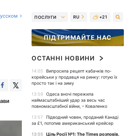
русском
RU
+21
ПОСЛУГИ
ПІДТРИМАЙТЕ НАС
ОСТАННІ НОВИНИ
14:05
Випросила рецепт кабачків по-
корейськи у продавця на ринку: готую їх
просто так і на зиму
13:59
Одеса вночі пережила
наймасштабніший удар за весь час
жави
повномасштабної війни, – Коваленко
13:57
Підводний човен, проданий Канаді
за £1, потопив американський крейсер
13:55
Ціль Росії №1: The Times розповів,