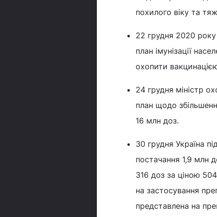
похилого віку та тя
22 грудня 2020 року
план імунізації насе
охопити вакцинацією
24 грудня міністр о
план щодо збільшенн
16 млн доз.
30 грудня Україна п
постачання 1,9 млн д
316 доз за ціною 504
на застосування преп
представлена на пре