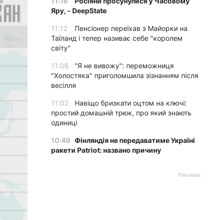
11:16
Росіяни просунулися у Часовому
Яру, - DeepState
11:12
Пенсіонер переїхав з Майорки на
Таїланд і тепер називає себе "королем
світу"
11:06
"Я не вивожу": переможниця
"Холостяка" приголомшила зізнанням після
весілля
11:02
Навіщо бризкати оцтом на ключі:
простий домашній трюк, про який знають
одиниці
10:49
Фінляндія не передаватиме Україні
ракети Patriot: названо причину
Реклама