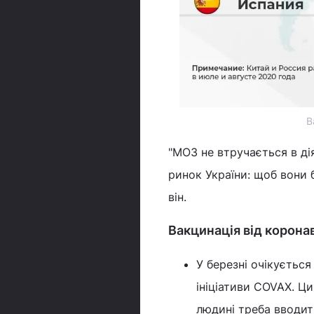
В
"МОЗ не втручається в ді
ринок України: щоб вони 
він.
Вакцинація від коронав
У березні очікуєтьс
ініціативи COVAX. Ц
людині треба вводит