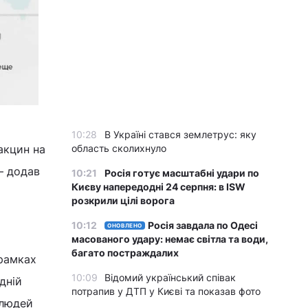
10:28
В Україні стався землетрус: яку
акцин на
область сколихнуло
– додав
10:21
Росія готує масштабні удари по
Києву напередодні 24 серпня: в ISW
розкрили цілі ворога
10:12
Росія завдала по Одесі
ОНОВЛЕНО
масованого удару: немає світла та води,
багато постраждалих
 рамках
10:09
Відомий український співак
дній
потрапив у ДТП у Києві та показав фото
 людей