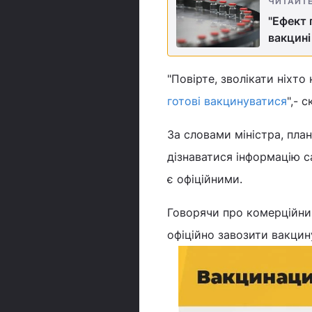
ЧИТАЙТ
"Ефект 
вакцині
"Повірте, зволікати ніхто
готові вакцинуватися
",- 
За словами міністра, план
дізнаватися інформацію с
є офіційними.
Говорячи про комерційний
офіційно завозити вакцин