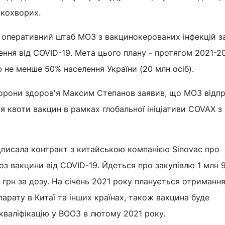
жкохворих.
 оперативний штаб МОЗ з вакцинокерованих інфекцій з
лення від COVID-19. Мета цього плану - протягом 2021-2
 не менше 50% населення України (20 млн осіб).
хорони здоров'я Максим Степанов заявив, що МОЗ відп
я квоти вакцин в рамках глобальної ініціативи COVAX з
ідписала контракт з китайською компанією Sinovac про
оз вакцини від COVID-19. Йдеться про закупівлю 1 млн 9
 грн за дозу. На січень 2021 року планується отриманн
арату в Китаї та інших країнах, також вакцина буде
кваліфікацію у ВООЗ в лютому 2021 року.