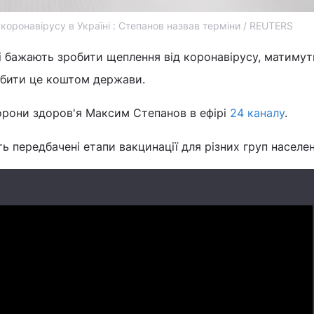
 коронавірусу в Україні : Степанов назвав терміни / REUTERS
кі бажають зробити щеплення від коронавірусу, матимут
обити це коштом держави.
орони здоров'я Максим Степанов в ефірі
24 каналу
.
ь передбачені етапи вакцинації для різних груп населен