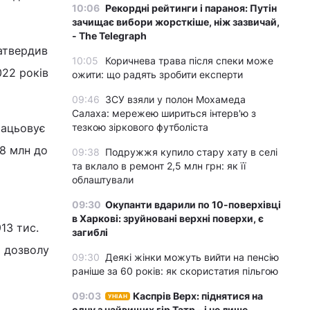
10:06
Рекордні рейтинги і параноя: Путін
зачищає вибори жорсткіше, ніж зазвичай,
- The Telegraph
атвердив
10:05
Коричнева трава після спеки може
022 років
ожити: що радять зробити експерти
09:46
ЗСУ взяли у полон Мохамеда
Салаха: мережею шириться інтерв'ю з
рацьовує
тезкою зіркового футболіста
 8 млн до
09:38
Подружжя купило стару хату в селі
та вклало в ремонт 2,5 млн грн: як її
облаштували
09:30
Окупанти вдарили по 10-поверхівці
в Харкові: зруйновані верхні поверхи, є
13 тис.
загиблі
я дозволу
09:30
Деякі жінки можуть вийти на пенсію
раніше за 60 років: як скористатия пільгою
09:03
Каспрів Верх: піднятися на
УНІАН
одну з найвищих гір Татр – і не лише