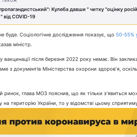
Е ТАКОЖ
пропагандистський": Кулеба давши " читку "оцінку росій
 " від COVID-19
 не буде. Соціологічне дослідження показує, що
50-55% у
сказав міністр.
у вакцинації після березня 2022 року немає. Він заклик
аме з документів Міністерства охорони здоров'я, оскіл
 ринок, глава МОЗ пояснив, що як тільки з'явиться мо
у на територію України, то у відомстві цьому сприятим