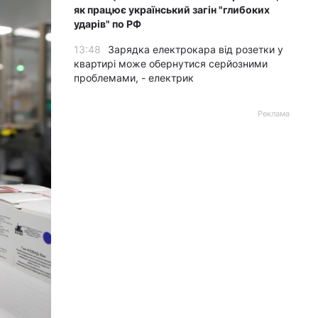
як працює український загін "глибоких
ударів" по РФ
13:48
Зарядка електрокара від розетки у
квартирі може обернутися серйозними
проблемами, - електрик
Реклама