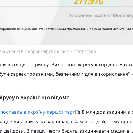
акцинація від коронавірусу в світі - статистика
яльність цього ринку. Виключно як регулятор доступу в
були зареєстрованими, безпечними для використання", 
ірусу в Україні: що відомо
я
поставка в Україну першої партії
з 8 млн доз вакцини в
их доз вистачить на вакцинацію 4 млн людей, тому що о
и дві дози. В першу чергу будуть вакцинувати медиків,