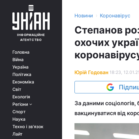
›
Новини
Коронавірус
Степанов роз
ІНФОРМАЦІЙНЕ
охочих украї
АГЕНТСТВО
коронавірус
Головна
Війна
Україна
Юрій Годован
18:23, 12.01.2
Політика
Економіка
Підпиш
Світ
Екологія
За даними соціологів, 
Регіони
Спорт
вакцинуватися від коро
Наука
Техно і зв'язок
Лайт