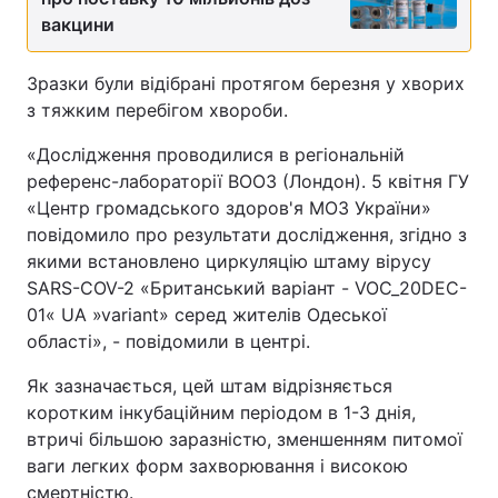
вакцини
Зразки були відібрані протягом березня у хворих
з тяжким перебігом хвороби.
«Дослідження проводилися в регіональній
референс-лабораторії ВООЗ (Лондон). 5 квітня ГУ
«Центр громадського здоров'я МОЗ України»
повідомило про результати дослідження, згідно з
якими встановлено циркуляцію штаму вірусу
SARS-COV-2 «Британський варіант - VOC_20DEC-
01« UA »variant» серед жителів Одеської
області», - повідомили в центрі.
Як зазначається, цей штам відрізняється
коротким інкубаційним періодом в 1-3 днія,
втричі більшою заразністю, зменшенням питомої
ваги легких форм захворювання і високою
смертністю.