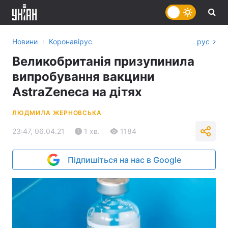
›
Новини
Коронавірус
рус
Великобританія призупинила
випробування вакцини
AstraZeneca на дітях
ЛЮДМИЛА ЖЕРНОВСЬКА
23:47, 06.04.21
1 хв.
1184
Підпишіться на нас в Google