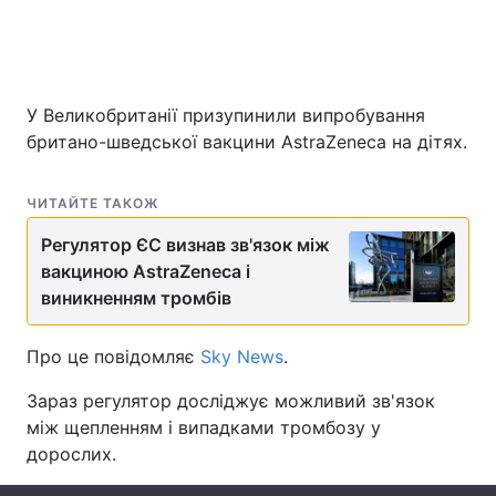
Головна
Війна
У Великобританії призупинили випробування
британо-шведської вакцини AstraZeneca на дітях.
Україна
Політика
Економіка
Світ
ЧИТАЙТЕ ТАКОЖ
Спорт
Наука
Регулятор ЄС визнав зв'язок між
вакциною AstraZeneca і
Техно і зв'язок
Лайт
виникненням тромбів
Зброя
Інциденти
Про це повідомляє
Sky News
.
Здоров'я
Туризм
Зараз регулятор досліджує можливий зв'язок
між щепленням і випадками тромбозу у
Цікавинки
Погода
дорослих.
Екологія
Регіони