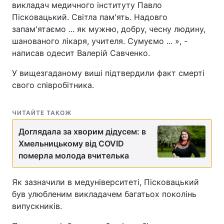
викладач медичного інституту Павло
Пісковацький. Світла пам'ять. Надовго
запам'ятаємо ... як мужню, добру, чесну людину,
шанованого лікаря, учителя. Сумуємо ... », -
написав одесит Валерій Савченко.
У вищезгаданому виші підтвердили факт смерті
свого співробітника.
ЧИТАЙТЕ ТАКОЖ
Доглядала за хворим дідусем: в
Хмельницькому від COVID
померла молода вчителька
Як зазначили в медуніверситеті, Пісковацький
був улюбленим викладачем багатьох поколінь
випускників.