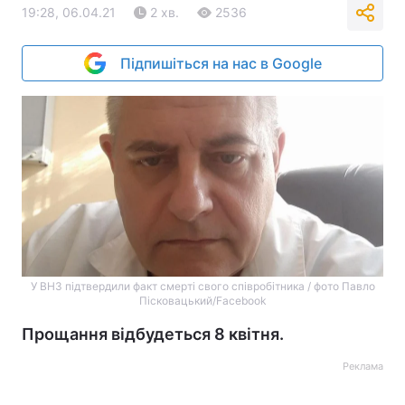
19:28, 06.04.21
2 хв.
2536
Підпишіться на нас в Google
У ВНЗ підтвердили факт смерті свого співробітника / фото Павло
Пісковацький/Facebook
Прощання відбудеться 8 квітня.
Реклама