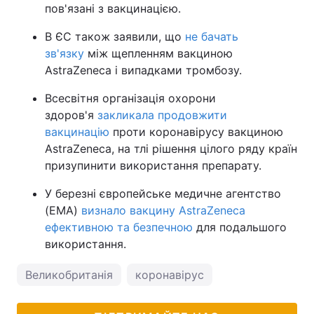
пов'язані з вакцинацією.
В ЄС також заявили, що
не бачать
зв'язку
між щепленням вакциною
AstraZeneca і випадками тромбозу.
Всесвітня організація охорони
здоров'я
закликала продовжити
вакцинацію
проти коронавірусу вакциною
AstraZeneca, на тлі рішення цілого ряду країн
призупинити використання препарату.
У березні європейське медичне агентство
(EMA)
визнало вакцину AstraZeneca
ефективною та безпечною
для подальшого
використання.
Великобританія
коронавірус