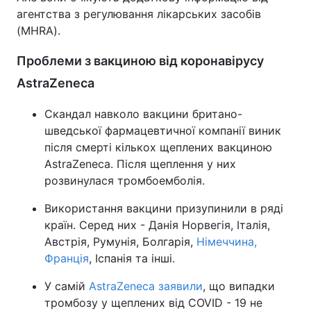
агентства з регулювання лікарських засобів
Тема оформлення
(MHRA).
Проблеми з вакциною від коронавірусу
AstraZeneca
Скандал навколо вакцини британо-
шведської фармацевтичної компанії виник
після смерті кількох щеплених вакциною
AstraZeneca. Після щеплення у них
розвинулася тромбоемболія.
Використання вакцини призупинили в ряді
країн. Серед них - Данія Норвегія, Італія,
Австрія, Румунія, Болгарія,
Німеччина,
Франція
, Іспанія та інші.
У самій
AstraZeneca заявили
, що випадки
тромбозу у щеплених від COVID - 19 не