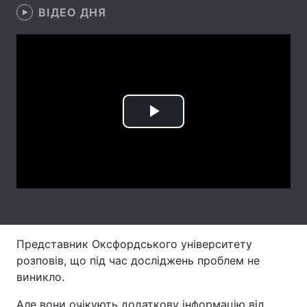
ВІДЕО ДНЯ
Лонгріди
Відео з Youtube
Статті
Інтерв'ю
Думки
Play
Архів
Вакансії
Video
Контакти
Послуги
Представник Оксфордського університету
розповів, що під час досліджень проблем не
виникло.
Але вони очікують додаткову інформацію від