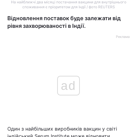
На найближчі два місяці постачання вакцини для внутрішнього
споживання є пріоритетом для Індії / фото REUTERS
Відновлення поставок буде залежати від
рівня захворюваності в Індії.
Реклама
ad
Один з найбільших виробників вакцин у світі
індійський Serum Institute може відновити