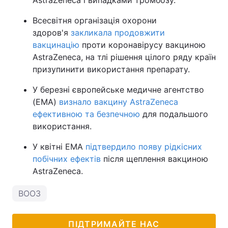
AstraZeneca і випадками тромбозу.
Всесвітня організація охорони
здоров'я
закликала продовжити
вакцинацію
проти коронавірусу вакциною
AstraZeneca, на тлі рішення цілого ряду країн
призупинити використання препарату.
У березні європейське медичне агентство
(EMA)
визнало вакцину AstraZeneca
ефективною та безпечною
для подальшого
використання.
У квітні EMA
підтвердило появу рідкісних
побічних ефектів
після щеплення вакциною
AstraZeneca.
ВООЗ
ПІДТРИМАЙТЕ НАС