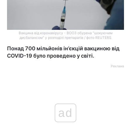
Вакцина від коронавірусу - ВООЗ обурена "шокуючим
дисбалансом" у розподілі препаратів / фото REUTERS
Понад 700 мільйонів ін’єкцій вакциною від
COVID-19 було проведено у світі.
Реклама
ad