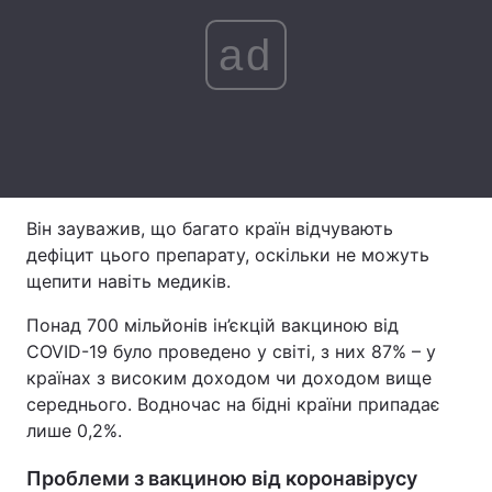
Лонгріди
ad
Відео з Youtube
Статті
Інтерв'ю
Думки
Архів
Вакансії
Він зауважив, що багато країн відчувають
Контакти
дефіцит цього препарату, оскільки не можуть
щепити навіть медиків.
Послуги
Понад 700 мільйонів ін’єкцій вакциною від
COVID-19 було проведено у світі, з них 87% – у
країнах з високим доходом чи доходом вище
середнього. Водночас на бідні країни припадає
лише 0,2%.
Проблеми з вакциною від коронавірусу