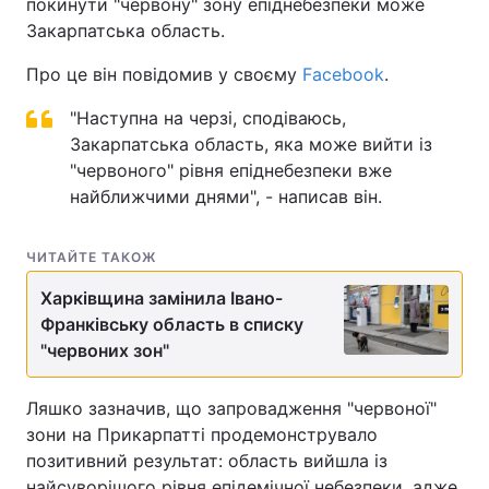
покинути "червону" зону епіднебезпеки може
Закарпатська область.
Про це він повідомив у своєму
Facebook
.
"Наступна на черзі, сподіваюсь,
Закарпатська область, яка може вийти із
"червоного" рівня епіднебезпеки вже
найближчими днями", - написав він.
ЧИТАЙТЕ ТАКОЖ
Харківщина замінила Івано-
Франківську область в списку
"червоних зон"
Ляшко зазначив, що запровадження "червоної"
зони на Прикарпатті продемонструвало
позитивний результат: область вийшла із
найсуворішого рівня епідемічної небезпеки, адже