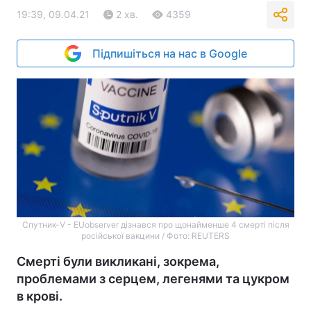
19:39, 09.04.21
2 хв.
4359
Підпишіться на нас в Google
Спутник-V - EUobserver дізнався про щонайменше 4 смерті після
російської вакцини / Фото: REUTERS
Смерті були викликані, зокрема,
проблемами з серцем, легенями та цукром
в крові.