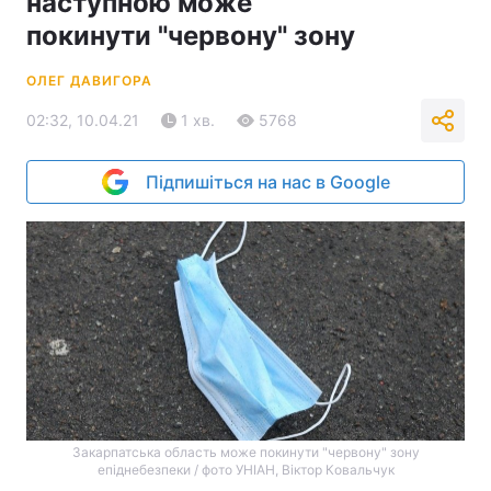
наступною може
покинути "червону" зону
ОЛЕГ ДАВИГОРА
02:32, 10.04.21
1 хв.
5768
Підпишіться на нас в Google
Закарпатська область може покинути "червону" зону
епіднебезпеки / фото УНІАН, Віктор Ковальчук