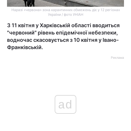
Наразі «червона» зона карантинних обмежень діє у 12 регіонах
України / фото УНІАН
З 11 квітня у Харківській області вводиться
"червоний" рівень епідемічної небезпеки,
водночас скасовується з 10 квітня у Івано-
Франківській.
Реклама
ad