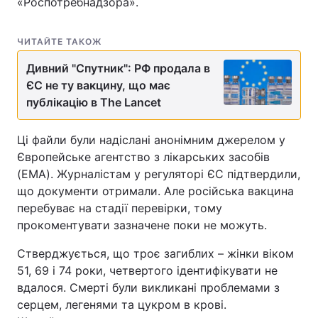
«Роспотребнадзора».
ЧИТАЙТЕ ТАКОЖ
Дивний "Спутник": РФ продала в
ЄС не ту вакцину, що має
публікацію в The Lancet
Ці файли були надіслані анонімним джерелом у
Європейське агентство з лікарських засобів
(EMA). Журналістам у регуляторі ЄС підтвердили,
що документи отримали. Але російська вакцина
перебуває на стадії перевірки, тому
прокоментувати зазначене поки не можуть.
Стверджується, що троє загиблих – жінки віком
51, 69 і 74 роки, четвертого ідентифікувати не
вдалося. Смерті були викликані проблемами з
серцем, легенями та цукром в крові.