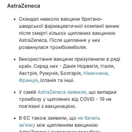
AstraZeneca
Тема оформлення
Скандал навколо вакцини британо-
шведської фармацевтичної компанії виник
після смерті кількох щеплених вакциною
AstraZeneca. Після щеплення у них
розвинулася тромбоемболія.
Використання вакцини призупинили в ряді
країн. Серед них - Данія Норвегія, Італія,
Австрія, Румунія, Болгарія,
Німеччина,
Франція
, Іспанія та інші.
У самій
AstraZeneca заявили
, що випадки
тромбозу у щеплених від COVID - 19 не
пов'язані з вакцинацією.
В ЄС також заявили, що
не бачать
зв'язку
між щепленням вакциною