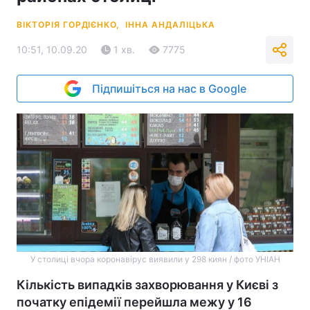
ВІКТОРІЯ ГОРДІЄНКО,
ІННА АНДАЛІЦЬКА
10:51, 10.09.20
1 хв.
7775
Підпишіться на нас в Google
У столиці вчора коронавірус виявили у 298 киян / фото УНІАН
Кількість випадків захворювання у Києві з
початку епідемії перейшла межу у 16