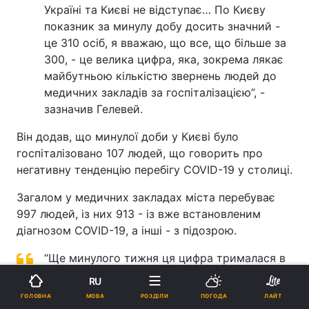
Україні та Києві не відступає… По Києву
показник за минулу добу досить значний -
це 310 осіб, я вважаю, що все, що більше за
300, - це велика цифра, яка, зокрема лякає
майбутньою кількістю звернень людей до
медичних закладів за госпіталізацією”, -
зазначив Гелевей.
Він додав, що минулої доби у Києві було
госпіталізовано 107 людей, що говорить про
негативну тенденцію перебігу COVID-19 у столиці.
Загалом у медичних закладах міста перебуває
997 людей, із них 913 - із вже встановленим
діагнозом COVID-19, а інші - з підозрою.
“Ще минулого тижня ця цифра трималася в
межах 815-820 осіб… Я думаю, що якщо
RU
такий перебіг коронавірусної хвороби
МОВА
ГОЛОВНА
РОЗДІЛИ
ПОГОДА
ЛАЙТ
продовжиться, то на стаціонарному