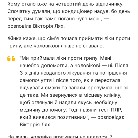
йому стало вже на четвертий день відпочинку.
Спочатку думали, що кондиціонер надув, бо день
перед тим так само погано було мені", —
розповіла Вікторія Лях.
Жінка каже, що сім'я почала приймати ліки проти
грипу, але чоловікові ліпше не ставало.
"Ми приймали ліки проти грипу. Мені
начебто допомогли, а чоловікові — ні. Після
3-х днів невдалого лікування та погіршення
самопочуття і після того, як я перестала
відчувати смаки та запахи, зрозуміла, що ж
це таке. Ми звернулися в місцеву клініку,
щоб оглянули й надали якусь необхідну
медичну допомогу. Тоді і взяли тест ПЛР,
який виявився позитивним", — розповідає
Вікторія Лях.
На жаль, чоловіка врятувати не вдалося. 7