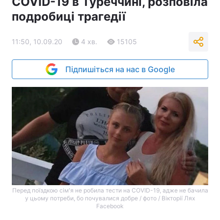
COVID-19 в Туреччині, розповіла
подробиці трагедії
11:50, 10.09.20
4 хв.
15105
Підпишіться на нас в Google
Перед поїздкою сім'я не робила тести на COVID-19, адже не бачила
у цьому потреби, бо почувалися добре / фото / Вікторії Лях
Facebook