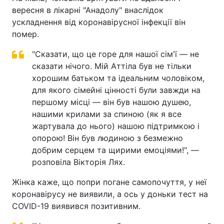
вересня в лікарні "Анадолу" внаслідок
ускладнення від коронавірусної інфекції він
помер.
"Сказати, що це горе для нашої сім'ї — не
сказати нічого. Мій Аттіла був не тільки
хорошим батьком та ідеальним чоловіком,
для якого сімейні цінності були завжди на
першому місці — він був нашою душею,
нашими крилами за спиною (як я все
жартувала до нього) нашою підтримкою і
опорою! Він був людиною з безмежно
добрим серцем та щирими емоціями!", —
розповіла Вікторія Лях.
Жінка каже, що попри погане самопочуття, у неї
коронавірусу не виявили, а ось у доньки тест на
COVID-19 виявився позитивним.