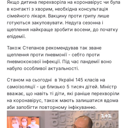
Якщо дитина перехворіла на коронавірус чи була
в контакті з хворим, необхідна консультація
Лонгріди
сімейного лікаря. Вакцину проти грипу лише
готуються закуповувати. Недуга сезонна і
Відео з Youtube
Статті
щеплення найкраще зробити восени, до початку
епідемії.
Інтерв'ю
Думки
Також Степанов рекомендував так зване
Архів
Вакансії
щеплення проти пневмонії - себто проти
пневмококової інфекції. Під час пандемії воно
Контакти
набуло особливої актуальності.
Послуги
Станом на сьогодні в Україні 145 класів на
самоізоляції - це близько 5 тисяч дітей. Міністр
вважає, що навіть ті діти, які раніше перехворіли
на коронавірус, також мають залишатися вдома
аби запобігти повторному інфікуванню.