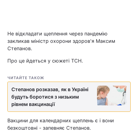
Головна
Війна
Не відкладати щеплення через пандемію
Україна
Політика
закликав міністр охорони здоров'я Максим
Степанов.
Економіка
Світ
Про це йдеться у сюжеті ТСН.
Спорт
Наука
ЧИТАЙТЕ ТАКОЖ
Техно і зв'язок
Лайт
Степанов розказав, як в Україні
Зброя
Інциденти
будуть боротися з низьким
рівнем вакцинації
Здоров'я
Туризм
Вакцини для календарних щеплень є і вони
Цікавинки
Погода
безкоштовні - запевняє Степанов.
Екологія
Регіони