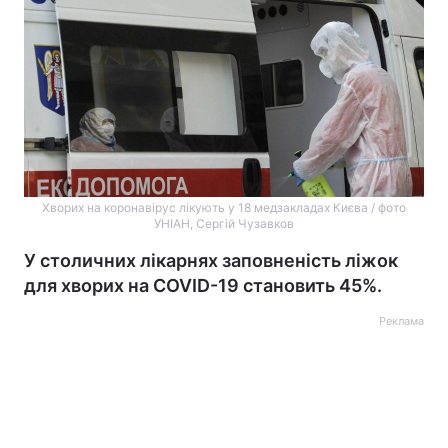
Хворих на коронавірус лікують у 18 медзакладах Києва / фото
УНІАН, Сергій Чузавков
У столичних лікарнях заповненість ліжок
для хворих на COVID-19 становить 45%.
Реклама