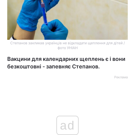
Степанов закликав українців не відкладати щеплення для дітей /
фото УНІАН
Вакцини для календарних щеплень є і вони
безкоштовні - запевняє Степанов.
Реклама
ad