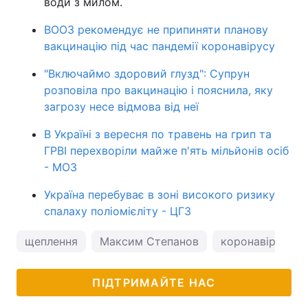
води з милом.
ВООЗ рекомендує не припиняти планову
вакцинацію під час пандемії коронавірусу
"Включаймо здоровий глузд": Супрун
розповіла про вакцинацію і пояснила, яку
загрозу несе відмова від неї
В Україні з вересня по травень на грип та
ГРВІ перехворіли майже п'ять мільйонів осіб
- МОЗ
Україна перебуває в зоні високого ризику
спалаху поліомієліту - ЦГЗ
щеплення
Максим Степанов
коронавірус в У
ПІДТРИМАЙТЕ НАС