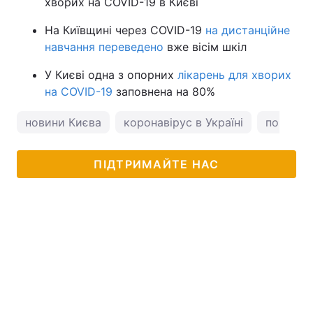
хворих на COVID-19 в Києві
На Київщині через COVID-19
на дистанційне
навчання переведено
вже вісім шкіл
У Києві одна з опорних
лікарень для хворих
на COVID-19
заповнена на 80%
новини Києва
коронавірус в Україні
погода у
ПІДТРИМАЙТЕ НАС