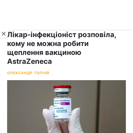
›
рус ›
Новини
Коронавірус
Лікар-інфекціоніст розповіла,
кому не можна робити
щеплення вакциною
AstraZeneca
ОЛЕКСАНДР ТОПЧІЙ