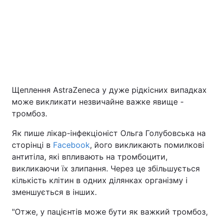
Київ
Львів
Дніпро
Харків
Одеса
Щеплення AstraZeneca у дуже рідкісних випадках
може викликати незвичайне важке явище -
Спорт
Наука
тромбоз.
Техно і зв'язок
Лайт
Як пише лікар-інфекціоніст Ольга Голубовська на
сторінці в
Facebook
, його викликають помилкові
Зброя
Інциденти
антитіла, які впливають на тромбоцити,
викликаючи їх злипання. Через це збільшується
кількість клітин в одних ділянках організму і
Здоров'я
Туризм
зменшується в інших.
Цікавинки
Погода
"Отже, у пацієнтів може бути як важкий тромбоз,