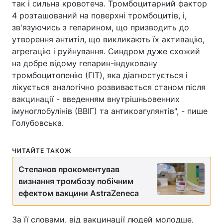
так і сильна кровотеча. Тромбоцитарний фактор
Відео з Youtube
Статті
4 розташований на поверхні тромбоцитів, і,
зв'язуючись з гепарином, що призводить до
Інтерв'ю
Думки
утворення антитіл, що викликають їх активацію,
агрегацію і руйнування. Синдром дуже схожий
на добре відому гепарин-індуковану
Архів
Вакансії
тромбоцитопенію (ГІТ), яка діагностується і
лікується аналогічно розвивається станом після
Контакти
вакцинації - введенням внутрішньовенних
імуноглобулінів (ВВІГ) та антикоагулянтів", - пише
Голубовська.
ПОСЛУГИ
ЧИТАЙТЕ ТАКОЖ
Реклама на сайті
Фотобанк
Степанов прокоментував
Моніторинг
Пресцентр
визнання тромбозу побічним
ефектом вакцини AstraZeneca
За її словами, від вакцинації людей молодше,