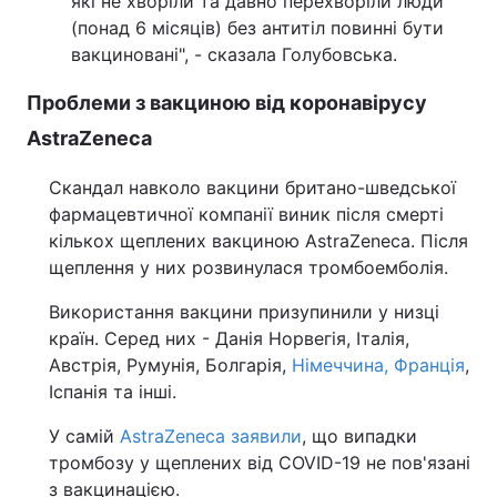
які не хворіли та давно перехворіли люди
(понад 6 місяців) без антитіл повинні бути
вакциновані", - сказала Голубовська.
Проблеми з вакциною від коронавірусу
AstraZeneca
Скандал навколо вакцини британо-шведської
фармацевтичної компанії виник після смерті
кількох щеплених вакциною AstraZeneca. Після
щеплення у них розвинулася тромбоемболія.
Використання вакцини призупинили у низці
країн. Серед них - Данія Норвегія, Італія,
Австрія, Румунія, Болгарія,
Німеччина, Франція
,
Іспанія та інші.
У самій
AstraZeneca заявили
, що випадки
тромбозу у щеплених від COVID-19 не пов'язані
з вакцинацією.