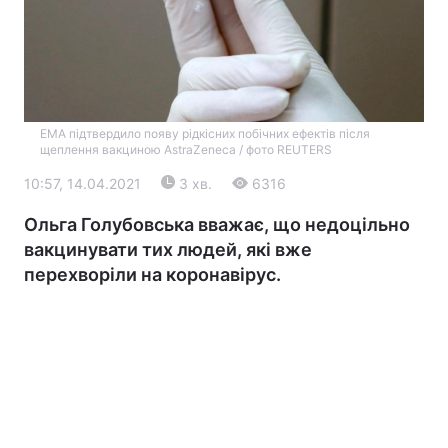
EMA підтвердило появу рідкісних побічних ефектів після
щеплення вакциною AstraZeneca / фото REUTERS
10:57, 14.04.2021
3 хв.
6316
Головна
Війна
Ольга Голубовська вважає, що недоцільно
вакцинувати тих людей, які вже
Україна
Політика
перехворіли на коронавірус.
Економіка
Світ
Екологія
РЕГІОНИ