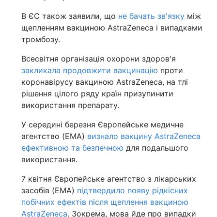
В ЄС також заявили, що
не бачать зв'язку
між
щепленням вакциною AstraZeneca і випадками
тромбозу.
Всесвітня організація охорони здоров'я
закликала продовжити вакцинацію
проти
коронавірусу вакциною AstraZeneca, на тлі
рішення цілого ряду країн призупинити
використання препарату.
У середині березня Європейське медичне
агентство (EMA)
визнало вакцину AstraZeneca
ефективною та безпечною
для подальшого
використання.
7 квітня Європейське агентство з лікарських
засобів (EMA)
підтвердило появу рідкісних
побічних ефектів після щеплення вакциною
AstraZeneca
. Зокрема, мова йде про випадки