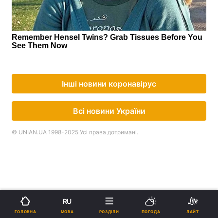
Інші новини коронавірус
Всі новини України
© UNIAN.UA 1998-2025 Усі права дотримані.
RU
МОВА
ГОЛОВНА
РОЗДІЛИ
ПОГОДА
ЛАЙТ