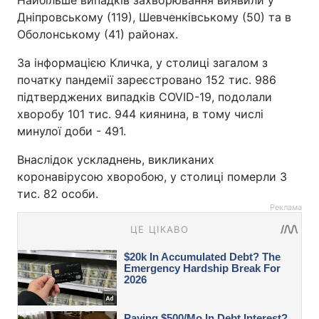
Найбільше випадків захворювання виявили у
Дніпровському (119), Шевченківському (50) та в
Оболонському (41) районах.
За інформацією Кличка, у столиці загалом з
початку пандемії зареєстровано 152 тис. 986
підтверджених випадків COVID-19, подолали
хворобу 101 тис. 944 киянина, в тому числі
минулої доби - 491.
Внаслідок ускладнень, викликаних
коронавірусою хворобою, у столиці померли 3
тис. 82 особи.
Реклама