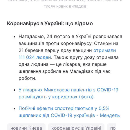
тисяч нових випадків
Коронавірус в Україні: що відомо
Нагадаємо, 24 лютого в Україні розпочалася
вакцинація проти коронавірусу. Станом на
21 березня першу дозу вакцини
отримали
111 024 людей
. Також другу дозу отримала
одна людина — це лікарка, яка перше
щеплення зробила на Мальдівах під час
роботи.
У лікарнях Миколаєва пацієнтів з COVID-19
розміщують у коридорах (фото)
Побічні ефекти спостерігаються у 0,5%
щеплених від COVID-19 українців - Мендель
новини Києва
коронавірус в Україні
погода у