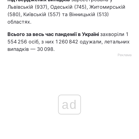
Львівській (937), Одеській (745), Житомирській
(580), Київській (557) та Вінницькій (513)
областях.
Всього за весь час пандемії в Україні
захворіли 1
554 256 осіб, з них 1 260 842 одужали, летальних
випадків — 30 098.
Реклама
ad