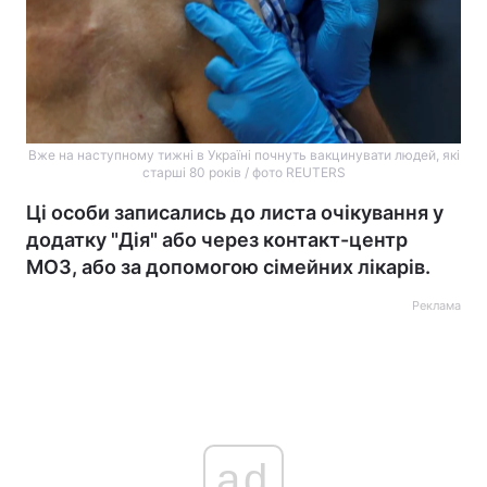
Вже на наступному тижні в Україні почнуть вакцинувати людей, які
старші 80 років / фото REUTERS
Ці особи записались до листа очікування у
додатку "Дія" або через контакт-центр
МОЗ, або за допомогою сімейних лікарів.
Реклама
ad