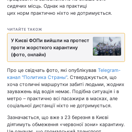
сидячих місць. Однак на практиці
цих норм практично ніхто не дотримується.
ЧИТАЙТЕ ТАКОЖ
У Києві ФОПи вийшли на протест
проти жорсткого карантину
(фото, онлайн)
Про це свідчать фото, які опублікував
Telegram-
канал "Политика Страны"
. Стверджується, що
хоча столичні маршрутки забиті людьми, жодних
зауважень від водія немає. Подібна ситуація і в
метро – практично всі пасажири в масках, але
соціальної дистанції ніхто не дотримується.
Зазначається, що вже з 23 березня в Києві
діятимуть обмеження «червоної зони» карантину.
Це означає, що громадський транспорт