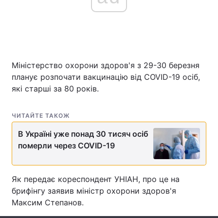
Головна
Війна
Україна
Політика
Міністерство охорони здоров'я з 29-30 березня
планує розпочати вакцинацію від COVID-19 осіб,
Економіка
Світ
які старші за 80 років.
Спорт
Наука
ЧИТАЙТЕ ТАКОЖ
Техно і зв'язок
Лайт
В Україні уже понад 30 тисяч осіб
померли через COVID-19
Зброя
Інциденти
Здоров'я
Туризм
Як передає кореспондент УНІАН, про це на
брифінгу заявив міністр охорони здоров'я
Цікавинки
Погода
Максим Степанов.
Екологія
Регіони