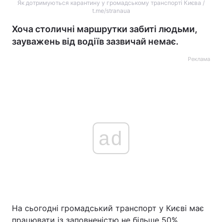
Як дотримуються карантину у громадському транспорті Києва /
t.me/stranaua
Хоча столичні маршрутки забиті людьми,
зауважень від водіїв зазвичай немає.
Реклама
ad
На сьогодні громадський транспорт у Києві має
працювати із заповненістю не більше 50%