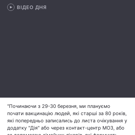
ВІДЕО ДНЯ
Лонгріди
Відео з Youtube
Статті
Інтерв'ю
Думки
Архів
Вакансії
Контакти
Послуги
"Починаючи з 29-30 березня, ми плануємо
почати вакцинацію людей, які старші за 80 років,
які попередньо записались до листа очікування у
додатку "Дія" або через контакт-центр МОЗ, або