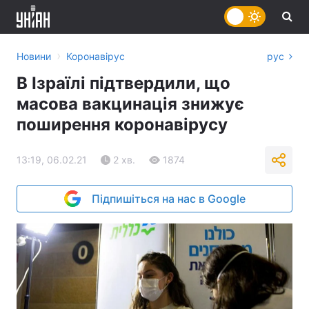
›
Новини
Коронавірус
рус
В Ізраїлі підтвердили, що
масова вакцинація знижує
поширення коронавірусу
13:19, 06.02.21
2 хв.
1874
Підпишіться на нас в Google