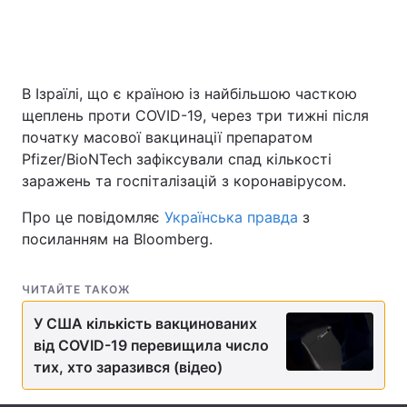
Головна
Війна
В Ізраїлі, що є країною із найбільшою часткою
щеплень проти COVID-19, через три тижні після
Україна
Політика
початку масової вакцинації препаратом
Pfizer/BioNTech зафіксували спад кількості
Економіка
Світ
заражень та госпіталізацій з коронавірусом.
Спорт
Наука
Про це повідомляє
Українська правда
з
посиланням на Bloomberg.
Техно і зв'язок
Лайт
Зброя
Інциденти
ЧИТАЙТЕ ТАКОЖ
Здоров'я
Туризм
У США кількість вакцинованих
від COVID-19 перевищила число
Цікавинки
Погода
тих, хто заразився (відео)
Екологія
Регіони