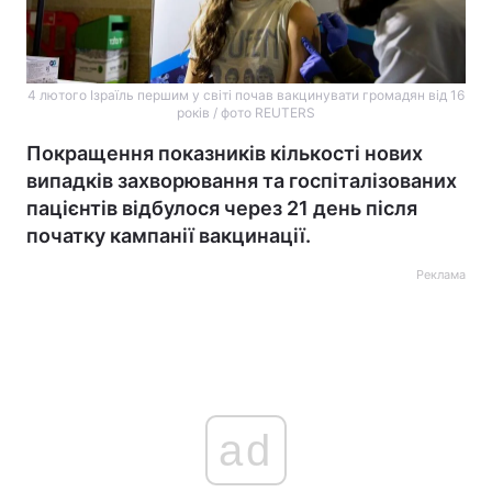
4 лютого Ізраїль першим у світі почав вакцинувати громадян від 16
років / фото REUTERS
Покращення показників кількості нових
випадків захворювання та госпіталізованих
пацієнтів відбулося через 21 день після
початку кампанії вакцинації.
Реклама
ad