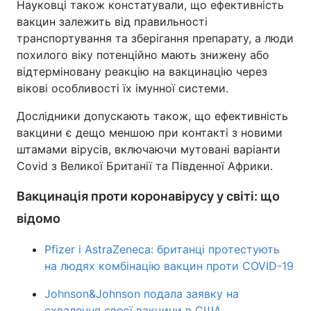
Науковці також констатували, що ефективність
вакцин залежить від правильності
транспортування та зберігання препарату, а люди
похилого віку потенційно мають знижену або
відтерміновану реакцію на вакцинацію через
вікові особливості їх імунної системи.
Дослідники допускають також, що ефективність
вакцини є дещо меншою при контакті з новими
штамами вірусів, включаючи мутовані варіанти
Covid з Великої Британії та Південної Африки.
Вакцинація проти коронавірусу у світі: що
відомо
Pfizer і AstraZeneca: британці протестують
на людях комбінацію вакцин проти COVID-19
Johnson&Johnson подала заявку на
схвалення своєї вакцини в США