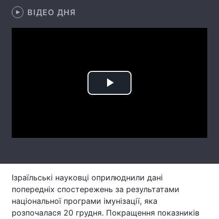
ВІДЕО ДНЯ
Лонгріди
Відео з Youtube
Статті
Інтерв'ю
Думки
Архів
Вакансії
Play
Контакти
Video
Послуги
Ізраїльські науковці оприлюднили дані
попередніх спостережень за результатами
національної програми імунізації, яка
розпочалася 20 грудня. Покращення показників