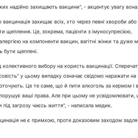
яких надійно захищають вакцини", - акцентує увагу вона
 вакцинація захищає всіх, хто через певні хвороби або
и щеплення. Це, зокрема, пацієнти з імуносупресією,
 алергією на компоненти вакцин, вагітні жінки та дуже 
ь бути щеплені.
ід колективного вибору на користь вакцинації. Спереча
усовість" у цьому випадку означає свідомо наражати на
оточують. Це те саме, що й пити алкоголь за кермом і 
порушує ваші права. Але при цьому не усвідомлювати, 
 під загрозу чиєсь життя", - написала медик.
кцинація не є примхою, проте доказовим заходом задля