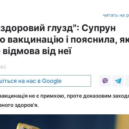
читать на 
здоровий глузд": Супрун
о вакцинацію і пояснила, я
 відмова від неї
983
іться на нас в Google
вакцинація не є примхою, проте доказовим захо
вного здоров'я.