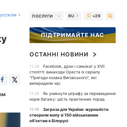
русском
RU
+29
ПОСЛУГИ
ПІДТРИМАЙТЕ НАС
ку
ОСТАННІ НОВИНИ
11:24
Facebook, дрон і самокат у XVII
столітті: винаходи Ореста із серіалу
"Пригоди козака Виговського", які
випередили час
11:20
Як уникнути штрафу за перевищення
дом
норм багажу: шість практичних порад
11:16
Загроза для України: журналісти
створили мапу зі 150 військовими
обʼєктам в Білорусі