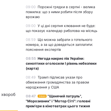
09:00
Порожні грядки в серпні - велика
помилка: що з ними робити після збору
врожаю
09:00
У ці дні серпня клювання не буде:
що показує календар риболова на місяць
08:59
Що можна забрати з готельного
номера, а за що доведеться заплатити:
пояснення експертів
08:55
Негода накриє пів України:
синоптики оголосили І рівень небезпеки
(карта)
08:49
Трамп підписав укази про
обмеження громадянства за правом
народження у США
х хвороб
08:47
"Щенячий патруль",
УНІАН
"Морозивник" і "Мотор Сіті": головні
прем'єри в кінотеатрах цього тижня