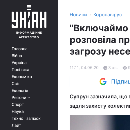
›
Новини
Коронавірус
"Включаймо 
ІНФОРМАЦІЙНЕ
розповіла пр
АГЕНТСТВО
загрозу несе
Головна
Війна
Україна
11:11, 04.06.20
3 хв.
Політика
Економіка
Підпиш
Світ
Екологія
Супрун зазначила, що 
Регіони
Спорт
задля захисту колекти
Наука
Техно і зв'язок
Лайт