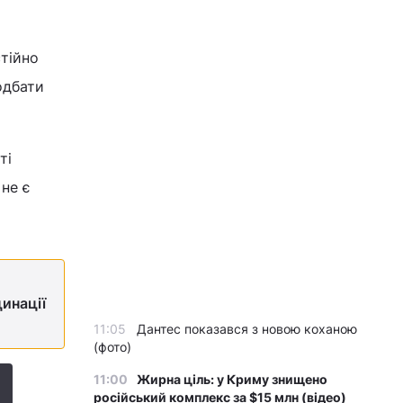
тійно
одбати
ті
не є
цинації
11:05
Дантес показався з новою коханою
(фото)
11:00
Жирна ціль: у Криму знищено
російський комплекс за $15 млн (відео)