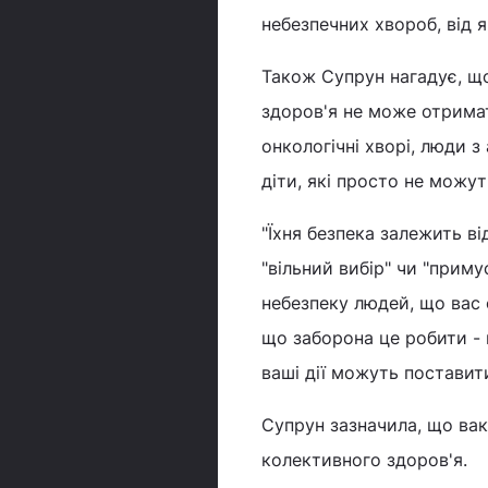
небезпечних хвороб, від 
Також Супрун нагадує, що
здоров'я не може отримат
онкологічні хворі, люди з
діти, які просто не можут
"Їхня безпека залежить в
"вільний вибір" чи "прим
небезпеку людей, що вас 
що заборона це робити - 
ваші дії можуть поставити
Супрун зазначила, що ва
колективного здоров'я.