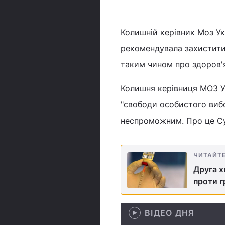
Колишній керівник Моз Ук
рекомендувала захистити 
таким чином про здоров'я
Колишня керівниця МОЗ Ук
"свободи особистого вибо
неспроможним. Про це Су
ЧИТАЙТ
Друга х
проти г
ВІДЕО ДНЯ