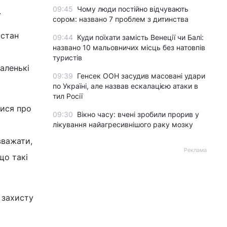
09:45
Чому люди постійно відчувають
.
сором: названо 7 проблем з дитинства
 стан
09:44
Куди поїхати замість Венеції чи Балі:
названо 10 мальовничих місць без натовпів
туристів
маленькі
09:39
Генсек ООН засудив масовані удари
по Україні, але назвав ескалацією атаки в
тил Росії
тися про
09:30
Вікно часу: вчені зробили прорив у
лікування найагресивнішого раку мозку
вважати,
Реклама
що такі
 захисту