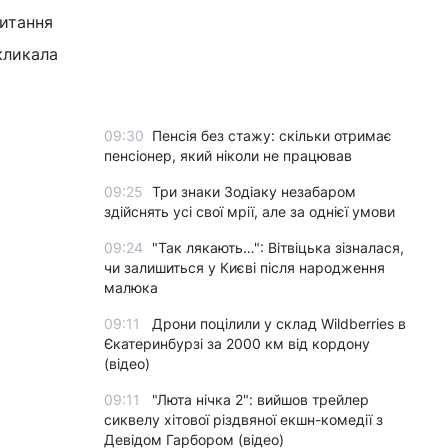
питання
акликала
09:30
Пенсія без стажу: скільки отримає
пенсіонер, який ніколи не працював
09:25
Три знаки Зодіаку незабаром
здійснять усі свої мрії, але за однієї умови
09:24
"Так лякають…": Вітвіцька зізналася,
чи залишиться у Києві після народження
малюка
09:11
Дрони поцілили у склад Wildberries в
Єкатеринбурзі за 2000 км від кордону
(відео)
09:11
"Люта нічка 2": вийшов трейлер
сиквелу хітової різдвяної екшн-комедії з
Девідом Гарбором (відео)