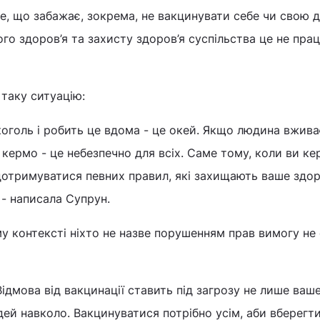
е, що забажає, зокрема, не вакцинувати себе чи свою д
го здоров’я та захисту здоров’я суспільства це не прац
таку ситуацію:
оголь і робить це вдома - це окей. Якщо людина вжива
а кермо - це небезпечно для всіх. Саме тому, коли ви ке
дотримуватися певних правил, які захищають ваше здоро
 - написала Супрун.
у контексті ніхто не назве порушенням прав вимогу не 
Відмова від вакцинації ставить під загрозу не лише ваш
дей навколо. Вакцинуватися потрібно усім, аби вберегти