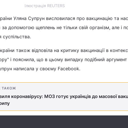
Ілюстрація REUTERS
раїни Уляна Супрун висловилася про вакцинацію та нас
за допомогою щеплень не тільки свій організм, але і п
 суспільства.
раїни також відповіла на критику вакцинації в контекс
ру" і пояснила, що в цьому випадку подібний аргумент 
прун написала у своєму Facebook.
Е ТАКОЖ
виля коронавірусу: МОЗ готує українців до масової вак
рипу