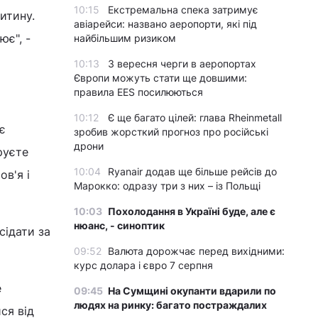
10:15
Екстремальна спека затримує
итину.
авіарейси: названо аеропорти, які під
ює", -
найбільшим ризиком
10:13
З вересня черги в аеропортах
Європи можуть стати ще довшими:
правила EES посилюються
10:12
Є ще багато цілей: глава Rheinmetall
є
зробив жорсткий прогноз про російські
дрони
руєте
10:04
Ryanair додав ще більше рейсів до
в'я і
Марокко: одразу три з них – із Польщі
10:03
Похолодання в Україні буде, але є
нюанс, - синоптик
сідати за
09:52
Валюта дорожчає перед вихідними:
курс долара і євро 7 серпня
е
09:45
На Сумщині окупанти вдарили по
людях на ринку: багато постраждалих
ся від