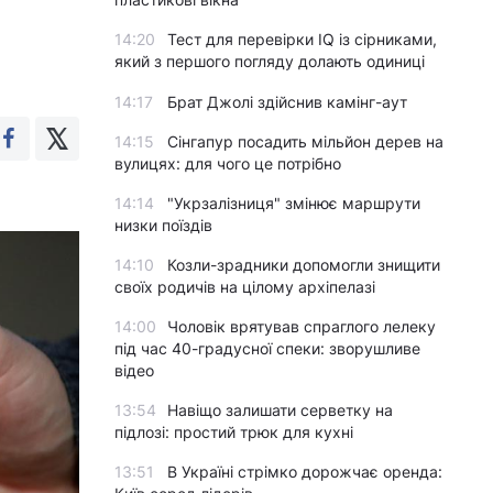
14:20
Тест для перевірки IQ із сірниками,
який з першого погляду долають одиниці
14:17
Брат Джолі здійснив камінг-аут
14:15
Сінгапур посадить мільйон дерев на
вулицях: для чого це потрібно
14:14
"Укрзалізниця" змінює маршрути
низки поїздів
14:10
Козли-зрадники допомогли знищити
своїх родичів на цілому архіпелазі
14:00
Чоловік врятував спраглого лелеку
під час 40-градусної спеки: зворушливе
відео
13:54
Навіщо залишати серветку на
підлозі: простий трюк для кухні
13:51
В Україні стрімко дорожчає оренда: