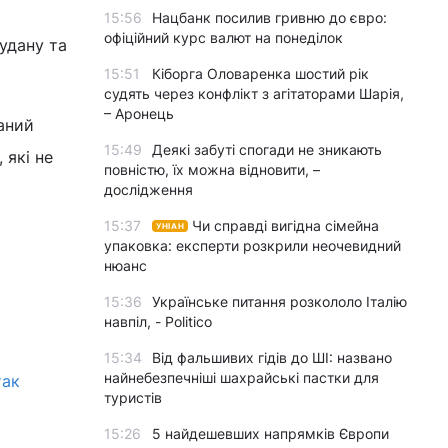
15:56
Нацбанк посилив гривню до євро:
офіційний курс валют на понеділок
Судану та
15:51
Кіборга Оловаренка шостий рік
судять через конфлікт з агітаторами Шарія,
– Аронець
аний
15:49
Деякі забуті спогади не зникають
 які не
повністю, їх можна відновити, –
дослідження
15:37
Чи справді вигідна сімейна
УНІАН
упаковка: експерти розкрили неочевидний
нюанс
15:36
Українське питання розкололо Італію
навпіл, - Politico
15:34
Від фальшивих гідів до ШІ: названо
найнебезпечніші шахрайські пастки для
так
туристів
15:26
5 найдешевших напрямків Європи