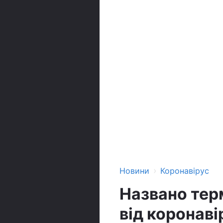
›
Новини
Коронавірус
Названо тер
від коронав