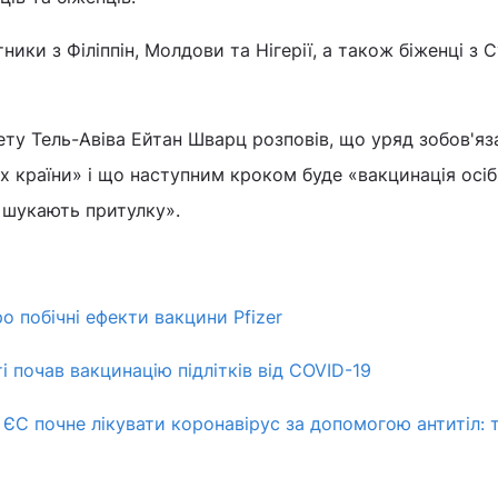
тники з Філіппін, Молдови та Нігерії, а також біженці з 
ту Тель-Авіва Ейтан Шварц розповів, що уряд зобов'яз
х країни» і що наступним кроком буде «вакцинація осіб,
 шукають притулку».
ро побічні ефекти вакцини Pfizer
ті почав вакцинацію підлітків від COVID-19
ЄС почне лікувати коронавірус за допомогою антитіл: 