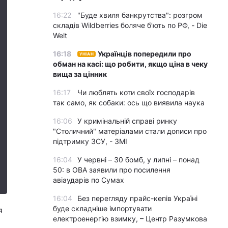
16:22
"Буде хвиля банкрутства": розгром
складів Wildberries боляче бʼють по РФ, - Die
Welt
16:18
Українців попередили про
УНІАН
обман на касі: що робити, якщо ціна в чеку
вища за цінник
16:17
Чи люблять коти своїх господарів
так само, як собаки: ось що виявила наука
16:06
У кримінальній справі ринку
"Столичний" матеріалами стали дописи про
підтримку ЗСУ, - ЗМІ
16:04
У червні – 30 бомб, у липні – понад
50: в ОВА заявили про посилення
авіаударів по Сумах
16:04
Без перегляду прайс-кепів Україні
буде складніше імпортувати
я
електроенергію взимку, – Центр Разумкова