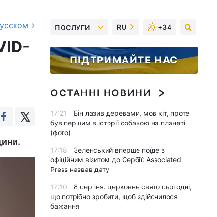
русском
RU
+34
ПОСЛУГИ
VID-
ПІДТРИМАЙТЕ НАС
ОСТАННІ НОВИНИ
17:21
Він лазив деревами, мов кіт, проте
був першим в історії собакою на планеті
(фото)
цини.
17:18
Зеленський вперше поїде з
офіційним візитом до Сербії: Associated
Press назвав дату
17:10
8 серпня: церковне свято сьогодні,
що потрібно зробити, щоб здійснилося
бажання