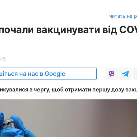
читать на 
 почали вакцинувати від CO
615
іться на нас в Google
икувалися в чергу, щоб отримати першу дозу вак