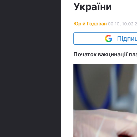
України
Юрій Годован
00:10, 10.02.
Підпиш
Початок вакцинації пл