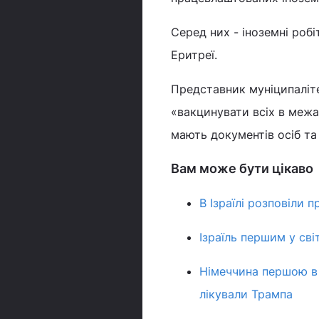
Серед них - іноземні робі
Еритреї.
Представник муніципаліте
«вакцинувати всіх в межа
мають документів осіб та
Вам може бути цікаво
В Ізраїлі розповіли п
Ізраїль першим у сві
Німеччина першою в 
лікували Трампа