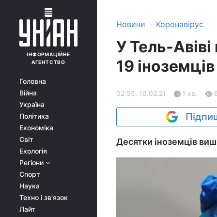
›
Новини
Коронавірус
У Тель-Авіві
ІНФОРМАЦІЙНЕ
19 іноземців
АГЕНТСТВО
Головна
Війна
02:55, 10.02.21
1 хв.
Україна
Підпиш
Політика
Економіка
Світ
Десятки іноземців виш
Екологія
Регіони
Спорт
Наука
Техно і зв'язок
Лайт