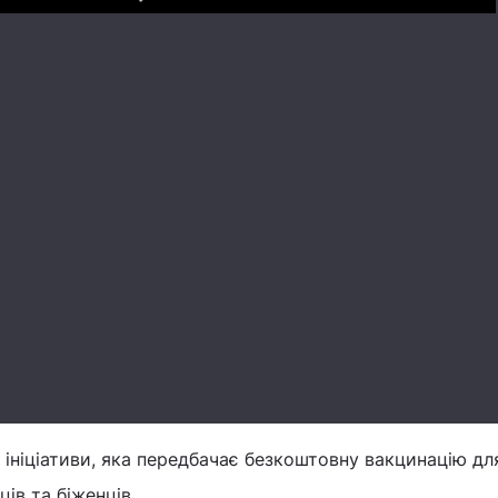
Play
ініціативи, яка передбачає безкоштовну вакцинацію дл
ів та біженців.