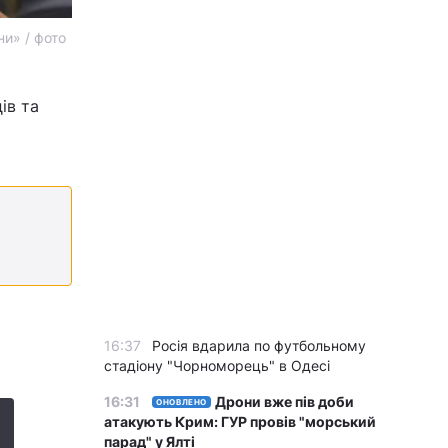
и» / фото
ів та
16:37
Росія вдарила по футбольному
стадіону "Чорноморець" в Одесі
16:31
Дрони вже пів доби
ОНОВЛЕНО
атакують Крим: ГУР провів "морський
парад" у Ялті