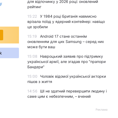
для відпочинку у 2026 році: оновлений
у
рейтинг
15:22
У 1984 році Британія навмисно
врізала поїзд у ядерний контейнер: навіщо
це зробили
15:19
Android 17 стане останнім
оновленням для цих Samsung – серед них
може бути ваш
k
15:08
Навроцький заявив про підтримку
української армії, але згадав про "прапори
Бандери"
15:00
Чоловік відомої української акторки
пішов з життя
14:56
ШІ не здатний перевершити людину і
саме цим є небезпечним, – вчений
Реклама