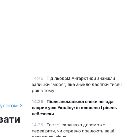
14:46
Під льодом Антарктиди знайшли
залишки "моря", яке зникло десятки тисяч
років тому
14:29
Після аномальної спеки негода
русском
накриє усю Україну: оголошено І рівень
небезпеки
вати
14:25
Тест зі склянкою допоможе
перевірити, чи справно працюють ваші
пластикові вікна