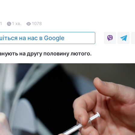
21
1 хв.
1078
іться на нас в Google
анують на другу половину лютого.