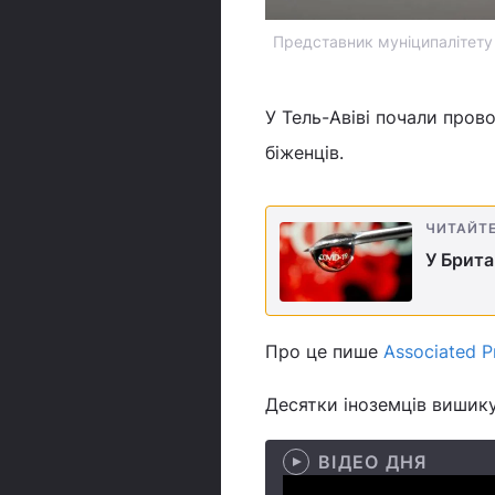
Представник муніципалітету 
У Тель-Авіві почали пров
біженців.
ЧИТАЙТ
У Брита
Про це пише
Associated P
Десятки іноземців вишик
ВІДЕО ДНЯ