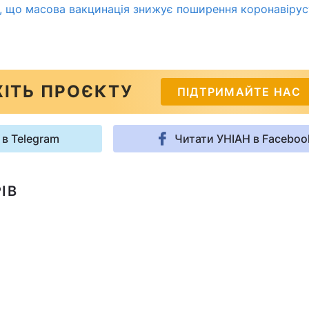
ли, що масова вакцинація знижує поширення коронавірус
ІТЬ ПРОЄКТУ
ПІДТРИМАЙТЕ НАС
 в Telegram
Читати УНІАН в Faceboo
ІВ