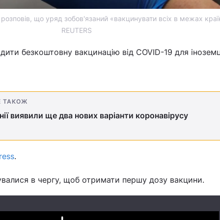
розповів, що уряд зобов'язаний «вакцинувати всіх в межах країн
REUTERS
одити безкоштовну вакцинацію від COVID-19 для іноземц
Е ТАКОЖ
нії виявили ще два нових варіанти коронавірусу
ress
.
увалися в чергу, щоб отримати першу дозу вакцини.