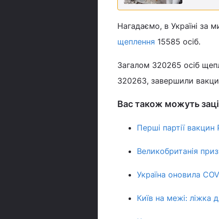
Нагадаємо, в Україні за 
щеплення
15585 осіб.
Загалом 320265 осіб щепл
320263, завершили вакцин
Вас також можуть заці
Перші партії вакцин
Великобританія приз
Україна оновила COV
Київ на межі: ліжка 