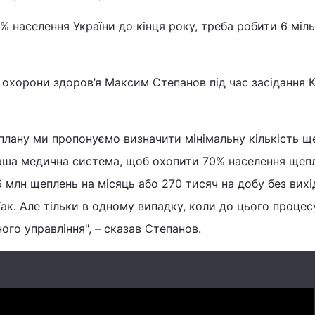
% населення України до кінця року, треба робити 6 міль
 охорони здоров’я Максим Степанов під час засідання К
 плану ми пропонуємо визначити мінімальну кількість щ
аша медична система, щоб охопити 70% населення щеп
6 млн щеплень на місяць або 270 тисяч на добу без вихі
к. Але тільки в одному випадку, коли до цього процес
ного управління", – сказав Степанов.