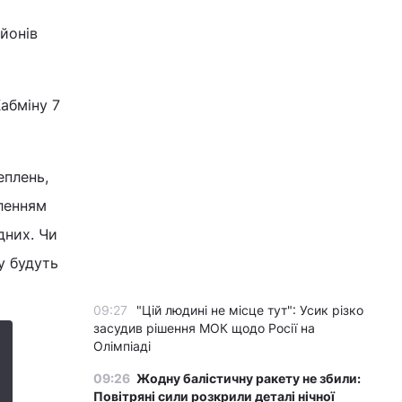
йонів
абміну 7
еплень,
ленням
дних. Чи
у будуть
09:27
"Цій людині не місце тут": Усик різко
засудив рішення МОК щодо Росії на
Олімпіаді
09:26
Жодну балістичну ракету не збили:
Повітряні сили розкрили деталі нічної