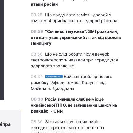
атаки росіян
09:25
Що придумати замість дверей у
кімнату: 4 оригінальні та недорогі рішення
08:59
"Сміливо і мужньо": ЗМІ розкрили,
хто врятував український літак від дрона в
Лейпцигу
08:58
Що не слід робити після вечері:
гастроентерологи назвали три поради для
здорового травлення
08:34
Вийшов трейлер нового
ОНОВЛЕНО
римейку "Афери Томаса Крауна" від
Майкла Б. Джордана
08:30
Росія знайшла слабке місце
української ППО, не залишаючи шансу на
реакцію, - CNN
08:30
Зі стиглих груш печу пиріг -
ніпра
виходить просто смакота: рецепт із