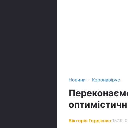
›
Новини
Коронавірус
Переконаємо
оптимістичн
Вікторія Гордієнко
15:19, 0