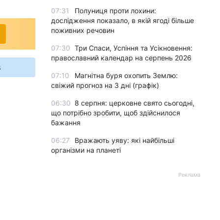
07:31
Полуниця проти лохини:
дослідження показало, в якій ягоді більше
поживних речовин
07:30
Три Спаси, Успіння та Усікновення:
православний календар на серпень 2026
s
07:10
Магнітна буря охопить Землю:
свіжий прогноз на 3 дні (графік)
06:30
8 серпня: церковне свято сьогодні,
що потрібно зробити, щоб здійснилося
бажання
06:27
Вражають уяву: які найбільші
організми на планеті
Реклама