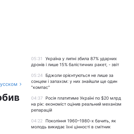
05:31
Україна у липні збила 87% ударних
дронів і лише 15% балістичних ракет, - звіт
05:24
Бджоли орієнтуються не лише за
сонцем і запахом: у них знайшли ще один
русском
"компас"
обив
04:37
Росія платитиме Україні по $20 млрд
на рік: економіст оцінив реальний механізм
репарацій
04:22
Покоління 1960–1980-х бачить, як
молодь викидає їхні цінності в смітник