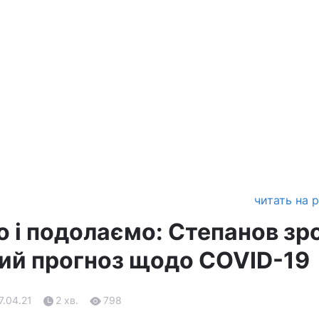
читать на 
 і подолаємо: Степанов зр
ий прогноз щодо COVID-19
7.04.21
2 хв.
798