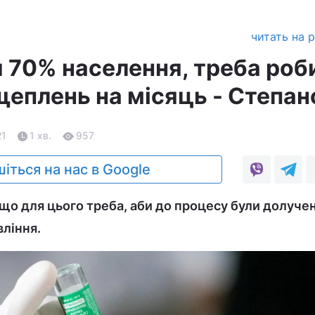
читать на 
 70% населення, треба роб
щеплень на місяць - Степан
21
1 хв.
957
іться на нас в Google
що для цього треба, аби до процесу були долучені
вління.