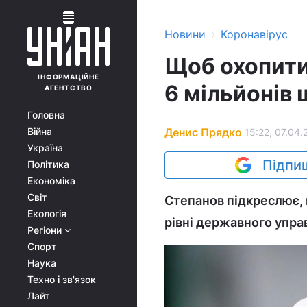
›
Новини
Коронавірус
Щоб охопити
ІНФОРМАЦІЙНЕ
6 мільйонів 
АГЕНТСТВО
Головна
Денис Прядко
Війна
15:22, 07.04.
Україна
Підпиш
Політика
Економіка
Світ
Степанов підкреслює, 
Екологія
рівні державного упра
Регіони
Спорт
Наука
Техно і зв'язок
Лайт