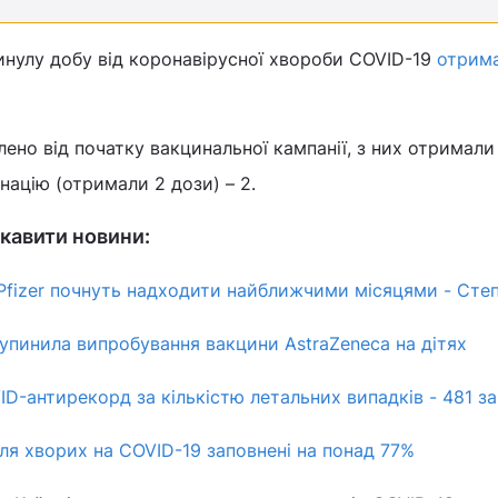
минулу добу від коронавірусної хвороби COVID-19
отрим
ено від початку вакцинальної кампанії, з них отримали 
ацію (отримали 2 дози) – 2.
кавити новини:
 Pfizer почнуть надходити найближчими місяцями - Сте
упинила випробування вакцини AstraZeneca на дітях
ID-антирекорд за кількістю летальних випадків - 481 за
для хворих на COVID-19 заповнені на понад 77%