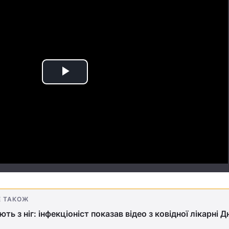
Play
Video
Е ТАКОЖ
ють з ніг: інфекціоніст показав відео з ковідної лікарні Д