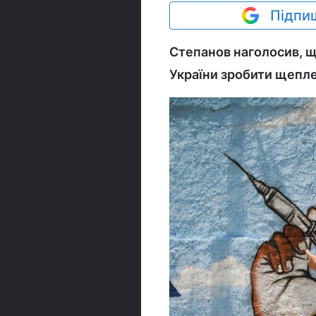
Підпиш
Степанов наголосив, 
України зробити щепле