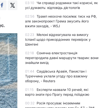
03:10
Чи справді родзинки такі корисні, як
усі думають: відповідь дієтологів
02:56
Трамп неохоче посилює тиск на РФ,
я
але законопроект Грема змусить його
ус.
вжити заходів, - WSJ
02:23
Мелоні відреагувала на вимогу
Іспанії щодо прикордонних перевірок у
Шенгені
02:18
Сонячна електростанція
перегородила давні маршрути тварин: вони
знайшли вихід
01:44
Саудівська Аравія, Пакистан і
Туреччина уклали угоду про взаємну
оборону, - Reuters
01:15
Експерти назвали 10 речей, які
варто знати про Прагу перед поїздкою
00:32
Росія просуває іноземним
замовникам нову ракету для Су-57, - ЗМІ