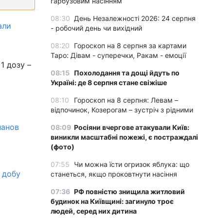
гарбузовим насінням
08:30
День Незалежності 2026: 24 серпня
али
- робочий день чи вихідний
08:20
Гороскоп на 8 серпня за картами
Таро: Дівам - суперечки, Ракам - емоції
1 дозу –
08:15
Похолодання та дощі йдуть по
Україні: де 8 серпня стане свіжіше
08:10
Гороскоп на 8 серпня: Левам –
відпочинок, Козерогам – зустріч з рідними
панов
08:09
Росіяни вчергове атакували Київ:
виникли масштабні пожежі, є постраждалі
(фото)
07:55
Чи можна їсти огризок яблука: що
 добу
станеться, якщо проковтнути насіння
07:36
РФ повністю знищила житловий
будинок на Київщині: загинуло троє
людей, серед них дитина