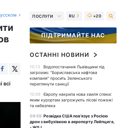
русском
RU
+20
ПОСЛУГИ
ити
ПІДТРИМАЙТЕ НАС
ов
ОСТАННІ НОВИНИ
10:13
Водопостачання Львівщини під
загрозою: "Бориславська нафтова
компанія" просить Зеленського
 всі
переглянути санкції
10:08
Європу накрила нова хвиля спеки:
яким курортам загрожують лісові пожежі
та небезпека
09:59
Розвідка США пов’язує з Росією
дрон з вибухівкою в аеропорту Лейпцига,
- WSJ