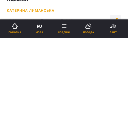
КАТЕРИНА ЛИМАНСЬКА
17:22, 11.02.21
1 хв.
567
RU
МОВА
ГОЛОВНА
РОЗДІЛИ
ПОГОДА
ЛАЙТ
Підпишіться на нас в Google
Вчені прийшли до висновку. що дві маски краще захищають від
інфекцій / фото REUTERS
Нове дослідження показало, що носіння