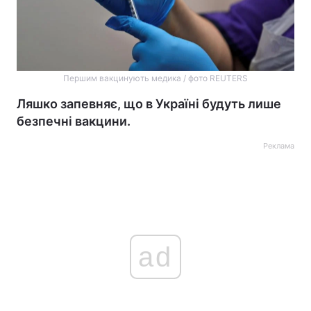
Першим вакцинують медика / фото REUTERS
Ляшко запевняє, що в Україні будуть лише
безпечні вакцини.
Реклама
ad