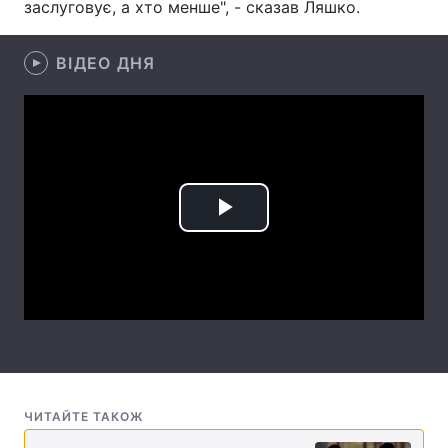
заслуговує, а хто менше", - сказав Ляшко.
Лонгріди
ВІДЕО ДНЯ
Відео з Youtube
Статті
Інтерв'ю
Думки
Архів
Вакансії
Play
Контакти
Video
Послуги
ЧИТАЙТЕ ТАКОЖ