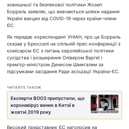
зовнішньої та безпекової політики Жозеп
Боррель заявляє, що вивчаються шляхи надання
Україні вакцин від COVID-19 через країни-члени
ЄС.
Як передає кореспондент УНІАН, про це Боррель
сказав у Брюсселі на спільній прес-конференції з
комісаром ЄС з питань європейської політики
сусідства і розширення Олівером Варгеї і
прем'єр-міністром Денисом Шмигалем за
підсумками засідання Ради асоціації Україна-ЄС.
ЧИТАЙТЕ ТАКОЖ
Експерти ВООЗ припустили, що
коронавірус виник в Китаї в
жовтні 2019 року
Високий представник ЄС наголосив на