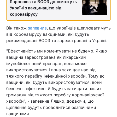
Євросоюз та ВООЗ допоможуть
Україні з вакцинацією від
Тема оформлення
коронавірусу
Він також
запевнив
, що українців щеплюватимуть
від коронавірусу вакцинами, які будуть
рекомендовані ВООЗ та зареєстровані в Україні.
"Ефективність ми коментувати не будемо. Якщо
вакцина зареєстрована як лікарський
імунобіологічний препарат, вона може
використовуватися і вона захищає нас від
тяжкого перебігу інфекційної хвороби. Тому всі
вакцини, які будуть використовуватися, вони
безпечні, ефективні й будуть захищати наших
громадян від тяжкого перебігу коронавірусної
хвороби", - запевнив Ляшко, додаючи, що
щеплення будуть проводитися безпечними
вакцинами.