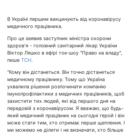
В Україні першим вакцинують від коронавірусу
медичного працівника.
Головна
Війна
Про це заявив заступник міністра охорони
Україна
Політика
здоров'я - головний санітарний лікар України
Віктор Ляшко в ефірі ток-шоу "Право на владу",
Економіка
Світ
пише
ТСН
.
Спорт
Наука
"Кому він дістанеться. Він точно дістанеться
медичному працівнику. Тому що Україна
Техно і зв'язок
Лайт
ухвалила рішення розпочинати компанію
Зброя
Інциденти
імунопрофілактики з медичних працівників, щоб
захистити тих людей, які від першого дня на
Здоров'я
Туризм
передовій з коронавірусом. Я вважаю, що будь-
який медичний працівник на сьогодні герой і він
Цікавинки
Погода
може стати тим, хто отримає перше щеплення. І
ми можемо не ділити і не визначати, хто більше
Екологія
Регіони